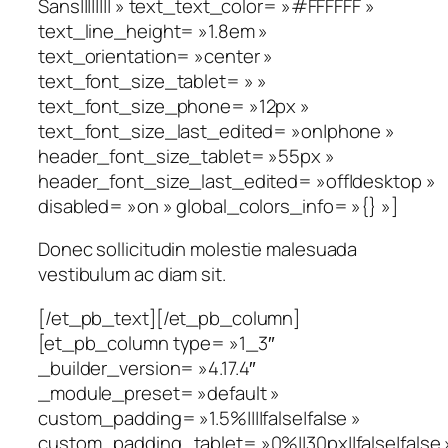
Sans|||||||| » text_text_color= »#FFFFFF »
text_line_height= »1.8em »
text_orientation= »center »
text_font_size_tablet= » »
text_font_size_phone= »12px »
text_font_size_last_edited= »on|phone »
header_font_size_tablet= »55px »
header_font_size_last_edited= »off|desktop »
disabled= »on » global_colors_info= »{} »]
Donec sollicitudin molestie malesuada
vestibulum ac diam sit.
[/et_pb_text][/et_pb_column]
[et_pb_column type= »1_3″
_builder_version= »4.17.4″
_module_preset= »default »
custom_padding= »1.5%||||false|false »
custom_padding_tablet= »0%||30px||false|false 