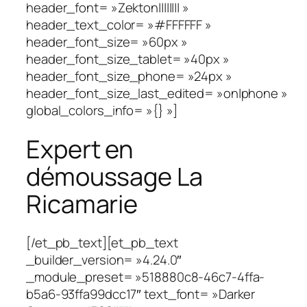
header_font= »Zekton|||||||| »
header_text_color= »#FFFFFF »
header_font_size= »60px »
header_font_size_tablet= »40px »
header_font_size_phone= »24px »
header_font_size_last_edited= »on|phone »
global_colors_info= »{} »]
Expert en
démoussage La
Ricamarie
[/et_pb_text][et_pb_text
_builder_version= »4.24.0″
_module_preset= »518880c8-46c7-4ffa-
b5a6-93ffa99dcc17″ text_font= »Darker