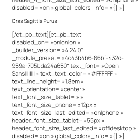
disabled= »on » global_colors_info= »{} »]
Cras Sagittis Purus
[/et_pb_text][et_pb_text
disabled_on= »on|on|on »
_builder_version= »4.24.0″
_module_preset= »4c43b4b6-66bf-432d-
959a-705bda24a650″ text_font= »Open
Sans|||||||| » text_text_color= »#FFFFFF »
text_line_height= »1.8em »
text_orientation= »center »
text_font_size_tablet= » »
text_font_size_phone= »12px »
text_font_size_last_edited= »on|phone »
header_font_size_tablet= »55px »
header_font_size_last_edited= »off|desktop »
disabled= »on » global_colors_info= »{} »]