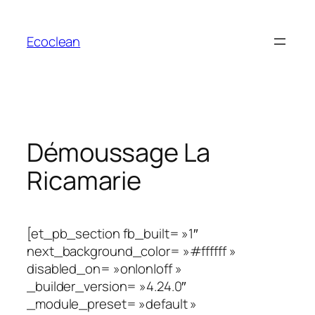
Aller
au
Ecoclean
contenu
Démoussage La
Ricamarie
[et_pb_section fb_built= »1″
next_background_color= »#ffffff »
disabled_on= »on|on|off »
_builder_version= »4.24.0″
_module_preset= »default »