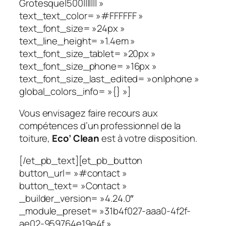
Grotesque|500||||||| »
text_text_color= »#FFFFFF »
text_font_size= »24px »
text_line_height= »1.4em »
text_font_size_tablet= »20px »
text_font_size_phone= »16px »
text_font_size_last_edited= »on|phone »
global_colors_info= »{} »]
Vous envisagez faire recours aux
compétences d’un professionnel de la
toiture,
Eco’ Clean
est à votre disposition.
[/et_pb_text][et_pb_button
button_url= »#contact »
button_text= »Contact »
_builder_version= »4.24.0″
_module_preset= »31b4f027-aaa0-4f2f-
ae02-959764e19e4f »