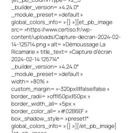
_builder_version= »4.24.0″
_module_preset= »default »
global_colors_info= »{} »][et_pb_image
src= »https://www.certiso.fr/wp-
content/uploads/Capture-decran-2024-02-
14-125714.png » alt= »Démoussage La
Ricamarie » title_text= »Capture d’écran
2024-02-14 125714″
_builder_version= »4.24.0″
_module_preset= »default »
width= »80% »
custom_margin= »-320px||||false|false »
border_radii= »off||50px||50px »
border_width_all= »5px »
border_color_all= »#02B6EF »
box_shadow_style= »preset1″
global_colors_info= »{} »][/et_pb_image]