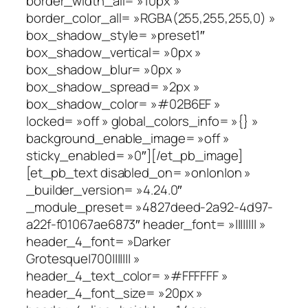
border_width_all= »10px »
border_color_all= »RGBA(255,255,255,0) »
box_shadow_style= »preset1″
box_shadow_vertical= »0px »
box_shadow_blur= »0px »
box_shadow_spread= »2px »
box_shadow_color= »#02B6EF »
locked= »off » global_colors_info= »{} »
background_enable_image= »off »
sticky_enabled= »0″][/et_pb_image]
[et_pb_text disabled_on= »on|on|on »
_builder_version= »4.24.0″
_module_preset= »4827deed-2a92-4d97-
a22f-f01067ae6873″ header_font= »|||||||| »
header_4_font= »Darker
Grotesque|700||||||| »
header_4_text_color= »#FFFFFF »
header_4_font_size= »20px »