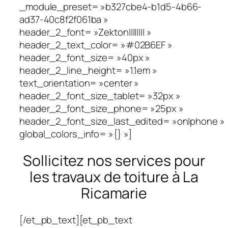
_module_preset= »b327cbe4-b1d5-4b66-
ad37-40c8f2f061ba »
header_2_font= »Zekton|||||||| »
header_2_text_color= »#02B6EF »
header_2_font_size= »40px »
header_2_line_height= »1.1em »
text_orientation= »center »
header_2_font_size_tablet= »32px »
header_2_font_size_phone= »25px »
header_2_font_size_last_edited= »on|phone »
global_colors_info= »{} »]
Sollicitez nos services pour
les travaux de toiture à La
Ricamarie
[/et_pb_text][et_pb_text