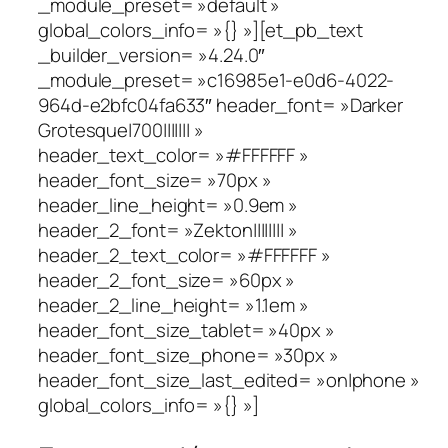
_module_preset= »default »
global_colors_info= »{} »][et_pb_text
_builder_version= »4.24.0″
_module_preset= »c16985e1-e0d6-4022-
964d-e2bfc04fa633″ header_font= »Darker
Grotesque|700||||||| »
header_text_color= »#FFFFFF »
header_font_size= »70px »
header_line_height= »0.9em »
header_2_font= »Zekton|||||||| »
header_2_text_color= »#FFFFFF »
header_2_font_size= »60px »
header_2_line_height= »1.1em »
header_font_size_tablet= »40px »
header_font_size_phone= »30px »
header_font_size_last_edited= »on|phone »
global_colors_info= »{} »]