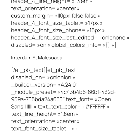
header_4_line_height= »1.4em »
text_orientation= »center »
custom_margin= »||0px||false|false »
header_4_font_size_tablet= »17px »
header_4_font_size_phone= »15px »
header_4_font_size_last_edited= »on|phone »
disabled= »on » global_colors_info= »{} »]
Interdum Et Malesuada
[/et_pb_text][et_pb_text
disabled_on= »on|on|on »
_builder_version= »4.24.0″
_module_preset= »4c43b4b6-66bf-432d-
959a-705bda24a650″ text_font= »Open
Sans|||||||| » text_text_color= »#FFFFFF »
text_line_height= »1.8em »
text_orientation= »center »
text_font_size_tablet= » »