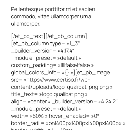
Pellentesque porttitor mi et sapien
commodo, vitae ullamcorper urna
ullamcorper.
[/et_pb_text][/et_pb_column]
[et_pb_column type= »1_3″
_builder_version= »4.17.4″
_module_preset= »default »
custom_padding= »||||false|false »
global_colors_info= »{} »][et_pb_image
src= »https://www.certiso.fr/wp-
content/uploads/logo-qualibat-png.png »
title_text= »logo qualibat png »
align= »center » _builder_version= »4.24.2″
_module_preset= »default »
width= »60% » hover_enabled= »0″
border_radii= »on|400px|400px|400px|400px »