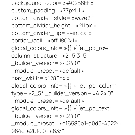
background_color= »#02B6EF »
custom_padding= »77px||||| »
bottom_divider_style= »wave2″
bottom_divider_height= »211px »
bottom_divider_flip= »vertical »
border_radii= »off|||80%| »
global_colors_info= »{} »][et_pb_row
column_structure= »2_5,3_5″
_builder_version= »4.24.0″
_module_preset= »default »
max_width= »1280px »
global_colors_info= »{} »][et_pb_column
type= »2_5″ _builder_version= »4.24.0″
_module_preset= »default »
global_colors_info= »{} »][et_pb_text
_builder_version= »4.24.0″
_module_preset= »c16985e1-e0d6-4022-
964d-e2bfc04fa633″