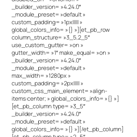
_builder_version= »4.24.0″
_module_preset= »default »
custom_padding= »1px||||| »
global_colors_info= »{} »][et_pb_row
column_structure= »3_5,2_5″
use_custom_gutter= »on »
gutter_width= »1″ make_equal= »on »
_builder_version= »4.24.0″
_module_preset= »default »
max_width= »1280px »
custom_padding= »2px||||| »
custom_css_main_element= »align-
items:center; » global_colors_info= »{} »]
[et_pb_column type= »3_5″
_builder_version= »4.24.0″
_module_preset= »default »
global_colors_info= »{} »][/et_pb_column]
[et_pb_column type= »2_5″