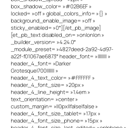
box_shadow_color= »#02B6EF »
locked= »off » global_colors_info= »{} »
background_enable_image= »off »
sticky_enabled= »0″][/et_pb_image]
[et_pb_text disabled_on= »on|on|on »
_builder_version= »4.24.0″
_module_preset= »4827deed-2a92-4d97-
a22f-f01067ae6873″ header_font= »|||||||| »
header_4_font= »Darker
Grotesque|700||||||| »
header_4_text_color= »#FFFFFF »
header_4_font_size= »20px »
header_4_line_height= »1.4em »
text_orientation= »center »
custom_margin= »||0px||false|false »
header_4_font_size_tablet= »17px »
header_4_font_size_phone= »15px »
header_4_font_size_last_edited= »on|phone »