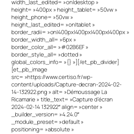
width_last_edited= »on|desktop »
height= »400px » height_tablet= »50vw »
height_phone= »50vw »
height_last_edited= »on|tablet »
border_radii= »on|400px|400px|400px|400px »
border_width_all= »6px »
border_color_all= »#02B6EF »
border_style_all= »dotted »
global_colors_info= »{} »][/et_pb_divider]
[et_pb_image
src= »https://www.certiso.fr/wp-
content/uploads/Capture-decran-2024-02-
14-132922.png » alt= »Démoussage La
Ricamarie » title_text= »Capture d’écran
2024-02-14 132922″ align= »center »
_builder_version= »4.24.0″
_module_preset= »default »
positioning= »absolute »