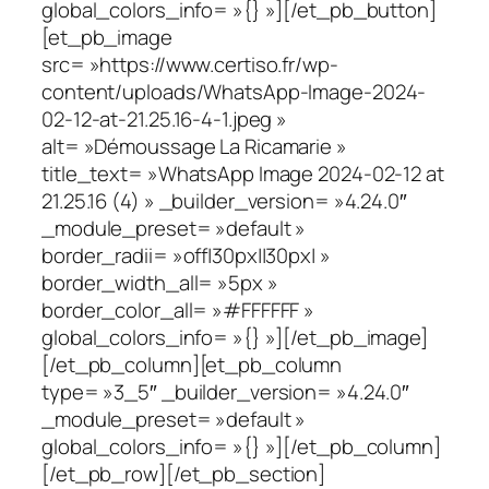
global_colors_info= »{} »][/et_pb_button]
[et_pb_image
src= »https://www.certiso.fr/wp-
content/uploads/WhatsApp-Image-2024-
02-12-at-21.25.16-4-1.jpeg »
alt= »Démoussage La Ricamarie »
title_text= »WhatsApp Image 2024-02-12 at
21.25.16 (4) » _builder_version= »4.24.0″
_module_preset= »default »
border_radii= »off|30px||30px| »
border_width_all= »5px »
border_color_all= »#FFFFFF »
global_colors_info= »{} »][/et_pb_image]
[/et_pb_column][et_pb_column
type= »3_5″ _builder_version= »4.24.0″
_module_preset= »default »
global_colors_info= »{} »][/et_pb_column]
[/et_pb_row][/et_pb_section]