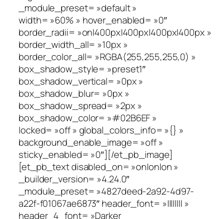
_module_preset= »default »
width= »60% » hover_enabled= »0″
border_radii= »on|400px|400px|400px|400px »
border_width_all= »10px »
border_color_all= »RGBA(255,255,255,0) »
box_shadow_style= »preset1″
box_shadow_vertical= »0px »
box_shadow_blur= »0px »
box_shadow_spread= »2px »
box_shadow_color= »#02B6EF »
locked= »off » global_colors_info= »{} »
background_enable_image= »off »
sticky_enabled= »0″][/et_pb_image]
[et_pb_text disabled_on= »on|on|on »
_builder_version= »4.24.0″
_module_preset= »4827deed-2a92-4d97-
a22f-f01067ae6873″ header_font= »|||||||| »
header_4_font= »Darker