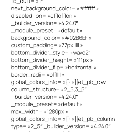
fb_built= »1″
next_background_color= »#ffffff »
disabled_on= »off|off|on »
_builder_version= »4.24.0″
_module_preset= »default »
background_color= »#02B6EF »
custom_padding= »77px||||| »
bottom_divider_style= »wave2″
bottom_divider_height= »111px »
bottom_divider_flip= »horizontal »
border_radii= »off|||| »
global_colors_info= »{} »][et_pb_row
column_structure= »2_5,3_5″
_builder_version= »4.24.0″
_module_preset= »default »
max_width= »1280px »
global_colors_info= »{} »][et_pb_column
type= »2_5″ _builder_version= »4.24.0″