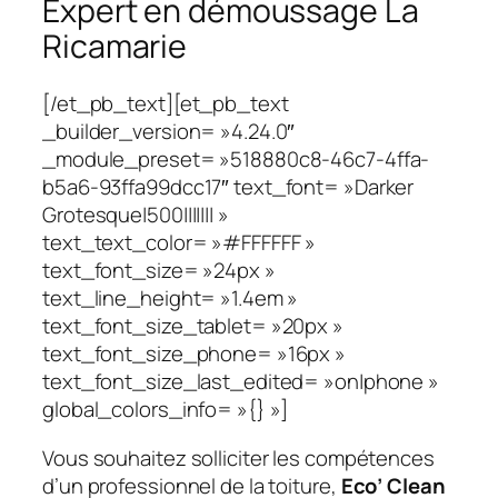
Expert en démoussage La
Ricamarie
[/et_pb_text][et_pb_text
_builder_version= »4.24.0″
_module_preset= »518880c8-46c7-4ffa-
b5a6-93ffa99dcc17″ text_font= »Darker
Grotesque|500||||||| »
text_text_color= »#FFFFFF »
text_font_size= »24px »
text_line_height= »1.4em »
text_font_size_tablet= »20px »
text_font_size_phone= »16px »
text_font_size_last_edited= »on|phone »
global_colors_info= »{} »]
Vous souhaitez solliciter les compétences
d’un professionnel de la toiture,
Eco’ Clean