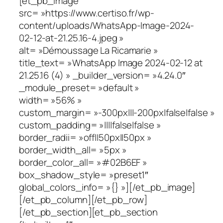
[et_pb_image
src= »https://www.certiso.fr/wp-
content/uploads/WhatsApp-Image-2024-
02-12-at-21.25.16-4.jpeg »
alt= »Démoussage La Ricamarie »
title_text= »WhatsApp Image 2024-02-12 at
21.25.16 (4) » _builder_version= »4.24.0″
_module_preset= »default »
width= »56% »
custom_margin= »-300px|||-200px|false|false »
custom_padding= »||||false|false »
border_radii= »off||50px||50px »
border_width_all= »5px »
border_color_all= »#02B6EF »
box_shadow_style= »preset1″
global_colors_info= »{} »][/et_pb_image]
[/et_pb_column][/et_pb_row]
[/et_pb_section][et_pb_section