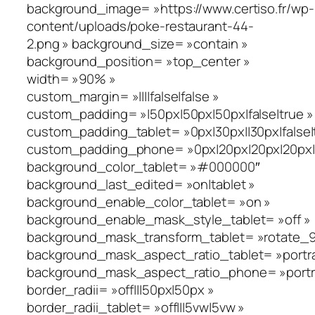
background_image= »https://www.certiso.fr/wp-
content/uploads/poke-restaurant-44-
2.png » background_size= »contain »
background_position= »top_center »
width= »90% »
custom_margin= »||||false|false »
custom_padding= »|50px|50px|50px|false|true »
custom_padding_tablet= »0px|30px||30px|false|
custom_padding_phone= »0px|20px|20px|20px|fa
background_color_tablet= »#000000″
background_last_edited= »on|tablet »
background_enable_color_tablet= »on »
background_enable_mask_style_tablet= »off »
background_mask_transform_tablet= »rotate_90_
background_mask_aspect_ratio_tablet= »portra
background_mask_aspect_ratio_phone= »portra
border_radii= »off|||50px|50px »
border_radii_tablet= »off|||5vw|5vw »