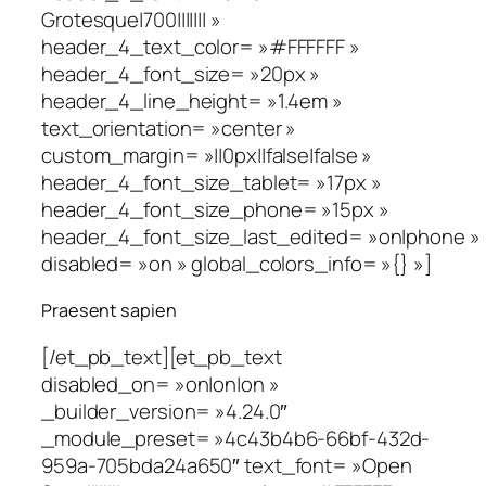
Grotesque|700||||||| »
header_4_text_color= »#FFFFFF »
header_4_font_size= »20px »
header_4_line_height= »1.4em »
text_orientation= »center »
custom_margin= »||0px||false|false »
header_4_font_size_tablet= »17px »
header_4_font_size_phone= »15px »
header_4_font_size_last_edited= »on|phone »
disabled= »on » global_colors_info= »{} »]
Praesent sapien
[/et_pb_text][et_pb_text
disabled_on= »on|on|on »
_builder_version= »4.24.0″
_module_preset= »4c43b4b6-66bf-432d-
959a-705bda24a650″ text_font= »Open