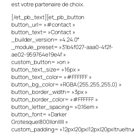
est votre partenaire de choix.
[/et_pb_text][et_pb_button
button_url= »#contact »
button_text= »Contact »
_builder_version= »4.24.0″
_module_preset= »31b4f027-aaa0-4f2f-
ae02-959764e19e4f »
custom_button= »on »
button_text_size= »16px »
button_text_color= »#FFFFFF »
button_bg_color= »RGBA(255,255,255,0) »
button_border_width= »3px »
button_border_color= »#FFFFFF »
button_letter_spacing= »0.16em »
button_font= »Darker
Grotesque|800||on||||| »
custom_padding= »12px|20px|12px|20px|true|tru