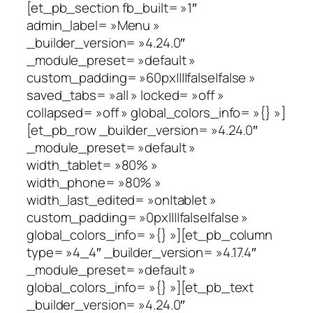
[et_pb_section fb_built= »1″
admin_label= »Menu »
_builder_version= »4.24.0″
_module_preset= »default »
custom_padding= »60px||||false|false »
saved_tabs= »all » locked= »off »
collapsed= »off » global_colors_info= »{} »]
[et_pb_row _builder_version= »4.24.0″
_module_preset= »default »
width_tablet= »80% »
width_phone= »80% »
width_last_edited= »on|tablet »
custom_padding= »0px||||false|false »
global_colors_info= »{} »][et_pb_column
type= »4_4″ _builder_version= »4.17.4″
_module_preset= »default »
global_colors_info= »{} »][et_pb_text
_builder_version= »4.24.0″