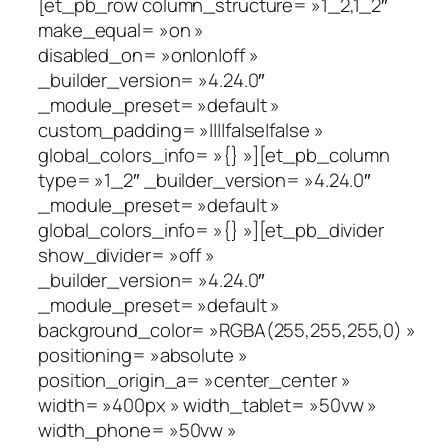
[et_pb_row column_structure= »1_2,1_2″
make_equal= »on »
disabled_on= »on|on|off »
_builder_version= »4.24.0″
_module_preset= »default »
custom_padding= »||||false|false »
global_colors_info= »{} »][et_pb_column
type= »1_2″ _builder_version= »4.24.0″
_module_preset= »default »
global_colors_info= »{} »][et_pb_divider
show_divider= »off »
_builder_version= »4.24.0″
_module_preset= »default »
background_color= »RGBA(255,255,255,0) »
positioning= »absolute »
position_origin_a= »center_center »
width= »400px » width_tablet= »50vw »
width_phone= »50vw »