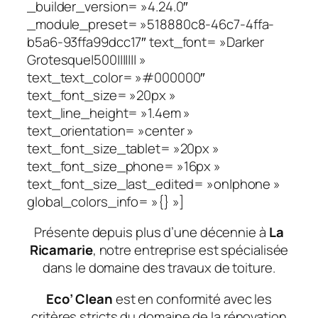
_builder_version= »4.24.0″
_module_preset= »518880c8-46c7-4ffa-
b5a6-93ffa99dcc17″ text_font= »Darker
Grotesque|500||||||| »
text_text_color= »#000000″
text_font_size= »20px »
text_line_height= »1.4em »
text_orientation= »center »
text_font_size_tablet= »20px »
text_font_size_phone= »16px »
text_font_size_last_edited= »on|phone »
global_colors_info= »{} »]
Présente depuis plus d’une décennie à
La
Ricamarie
, notre entreprise est spécialisée
dans le domaine des travaux de toiture.
Eco’ Clean
est en conformité avec les
critères stricts du domaine de la rénovation