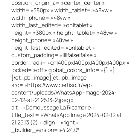
position_origin_a= »center_center »
width= »380px » width_tablet= »48vw »
width_phone= »48vw »
width_last_edited= »on|tablet »
height= »380px » height_tablet= »48vw »
height_phone= »48vw »
height_last_edited= »on|tablet »
custom_padding= »||||false|false »
border_radii= »on|400px|400px|400px|400px »
locked= »off » global_colors_info= »{} »]
[/et_pb_image][et_pb_image
src= »https://www.certiso.fr/wp-
content/uploads/WhatsApp-Image-2024-
02-12-at-21.25.13-2.jpeg »
alt= »Démoussage La Ricamarie »
title_text= »WhatsApp Image 2024-02-12 at
21.25.13 (2) » align= »right »
_builder_version= »4.24.0″