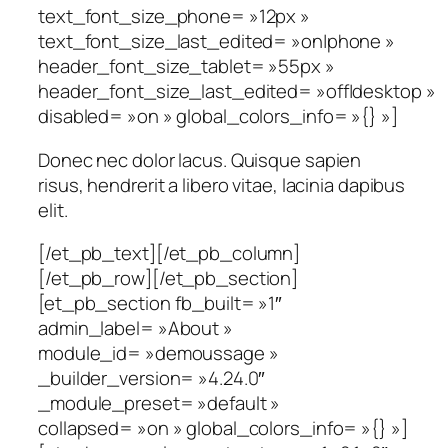
text_font_size_phone= »12px »
text_font_size_last_edited= »on|phone »
header_font_size_tablet= »55px »
header_font_size_last_edited= »off|desktop »
disabled= »on » global_colors_info= »{} »]
Donec nec dolor lacus. Quisque sapien
risus, hendrerit a libero vitae, lacinia dapibus
elit.
[/et_pb_text][/et_pb_column]
[/et_pb_row][/et_pb_section]
[et_pb_section fb_built= »1″
admin_label= »About »
module_id= »demoussage »
_builder_version= »4.24.0″
_module_preset= »default »
collapsed= »on » global_colors_info= »{} »]