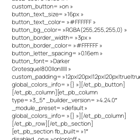
custom_button= »on »
button_text_size= »16px »
button_text_color= »#FFFFFF »
button_bg_color= »RGBA(255,255,255,0) »
button_border_width= »3px »
button_border_color= »#FFFFFF »
button_letter_spacing= »0.16em »
button_font= »Darker
Grotesque|800||on||||| »
custom_padding= »12px|20px|12px|20px|true|tru
global_colors_info= »{} »][/et_pb_button]
[/et_pb_column][et_pb_column
type= »3_5″ _builder_version= »4.24.0″
_module_preset= »default »
global_colors_info= »{} »][/et_pb_column]
[/et_pb_row][/et_pb_section]
[et_pb_section fb_built= »1″
disabled_on= »on|on|off »