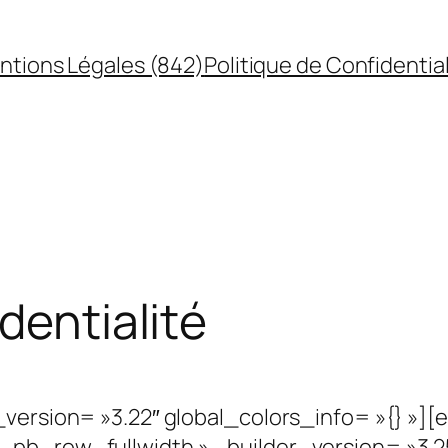
ntions Légales (842)
Politique de Confidential
dentialité
r_version= »3.22″ global_colors_info= »{} 
pb_row_fullwidth » _builder_version= »3.25