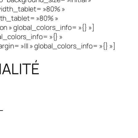
width_tablet= »80% »
th_tablet= »80% »
 » global_colors_info= »{} »]
l_colors_info= »{} »
n= »||| » global_colors_info= »{} »]
IALITÉ
-