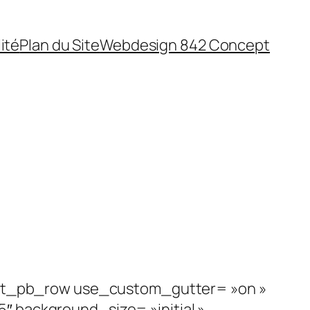
ité
Plan du Site
Webdesign 842 Concept
»][et_pb_row use_custom_gutter= »on »
″ background_size= »initial »