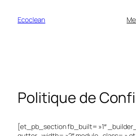
Aller
au
Ecoclean
Me
contenu
Politique de Confi
[et_pb_section fb_built= »1″ _builde
gutter_width= »2″ module_class= » et_