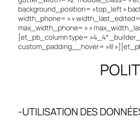
background_position= »top_left » ba
width_phone= » » width_last_edited
max_width_phone= » » max_width_last_
[et_pb_column type= »4_4″ _builder_ve
custom_padding__hover= »||| »][et_pb_
POLIT
-UTILISATION DES DONNÉ