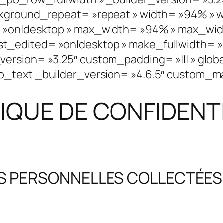
ckground_repeat= »repeat » width= »94% » 
= »on|desktop » max_width= »94% » max_wid
edited= »on|desktop » make_fullwidth= »on
rsion= »3.25″ custom_padding= »||| » globa
text _builder_version= »4.6.5″ custom_margi
IQUE DE CONFIDENT
ES PERSONNELLES COLLECTÉES