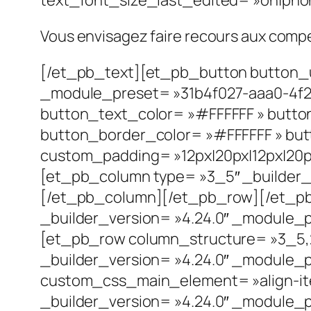
Vous envisagez faire recours aux compé
[/et_pb_text][et_pb_button button_ur
_module_preset= »31b4f027-aaa0-4f2
button_text_color= »#FFFFFF » butto
button_border_color= »#FFFFFF » butto
custom_padding= »12px|20px|12px|20px
[et_pb_column type= »3_5″ _builder_v
[/et_pb_column][/et_pb_row][/et_pb_
_builder_version= »4.24.0″ _module_pr
[et_pb_row column_structure= »3_5,
_builder_version= »4.24.0″ _module_p
custom_css_main_element= »align-ite
_builder_version= »4.24.0″ _module_p