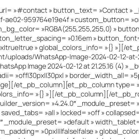
l= »#contact » button_text= »Contact » _b
f-ae02-959764e19e4f » custom_button= »on
n_bg_color= »RGBA(255,255,255,0) » butto
n_letter_spacing= »0.16em » button_font= »
|true|true » global_colors_info= »{} »][/
ent/uploads/WhatsApp-Image-2024-02-12-at-21
atsApp Image 2024-02-12 at 21.25.16 (4) » _b
ii= »off|30px||30px| » border_width_all= »5
mage][/et_pb_column][et_pb_column type= »3
olors_info= »{} »][/et_pb_column][/et_pb_
builder_version= »4.24.0″ _module_preset= »
saved_tabs= »all » locked= »off » collapsed=
0″ _module_preset= »default » width_table
m_padding= »0px||||false|false » global_col