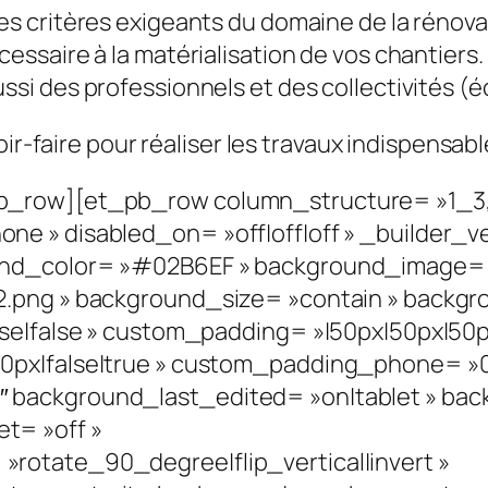
es critères exigeants du domaine de la rénovat
essaire à la matérialisation de vos chantiers
ussi des professionnels et des collectivités (éc
oir-faire pour réaliser les travaux indispensabl
b_row][et_pb_row column_structure= »1_3,
e » disabled_on= »off|off|off » _builder_ve
nd_color= »#02B6EF » background_image= »h
2.png » background_size= »contain » backgr
se|false » custom_padding= »|50px|50px|50px
px|false|true » custom_padding_phone= »0p
background_last_edited= »on|tablet » bac
t= »off »
rotate_90_degree|flip_vertical|invert »