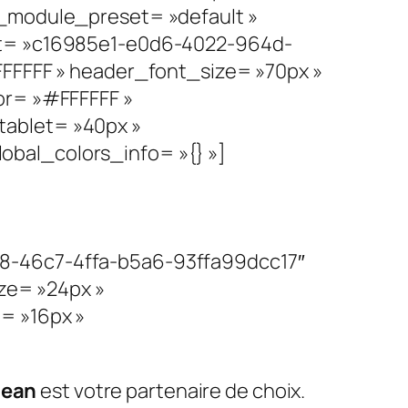
 _module_preset= »default »
set= »c16985e1-e0d6-4022-964d-
FFFFFF » header_font_size= »70px »
or= »#FFFFFF »
tablet= »40px »
bal_colors_info= »{} »]
c8-46c7-4ffa-b5a6-93ffa99dcc17″
ize= »24px »
= »16px »
lean
est votre partenaire de choix.