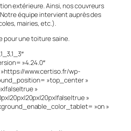
ion extérieure. Ainsi, nos couvreurs
. Notre équipe intervient auprès des
oles, mairies, etc.).
e pour une toiture saine.
1_3,1_3″
rsion= »4.24.0″
ttps://www.certiso.fr/wp-
ound_position= »top_center »
|false|true »
x|20px|20px|20px|false|true »
kground_enable_color_tablet= »on »