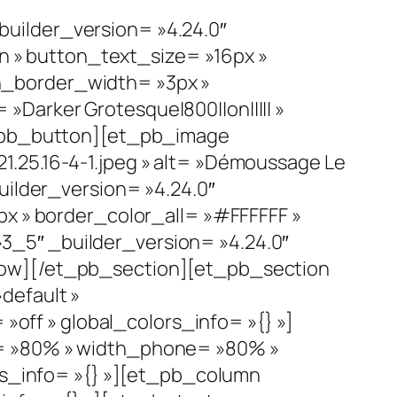
uilder_version= »4.24.0″
 » button_text_size= »16px »
n_border_width= »3px »
Darker Grotesque|800||on||||| »
et_pb_button][et_pb_image
.25.16-4-1.jpeg » alt= »Démoussage Le
uilder_version= »4.24.0″
px » border_color_all= »#FFFFFF »
_5″ _builder_version= »4.24.0″
row][/et_pb_section][et_pb_section
default »
 »off » global_colors_info= »{} »]
t= »80% » width_phone= »80% »
ors_info= »{} »][et_pb_column