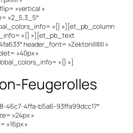
ip= »vertical »
re= »2_5,3_5″
bal_colors_info= »{} »][et_pb_column
_info= »{} »][et_pb_text
33″ header_font= »Zekton|||||||| »
let= »40px »
bal_colors_info= »{} »]
on-Feugerolles
c8-46c7-4ffa-b5a6-93ffa99dcc17″
ize= »24px »
= »16px »