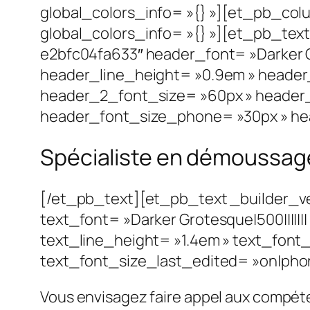
global_colors_info= »{} »][et_pb_col
global_colors_info= »{} »][et_pb_te
e2bfc04fa633″ header_font= »Darker G
header_line_height= »0.9em » header_
header_2_font_size= »60px » header_
header_font_size_phone= »30px » hea
Spécialiste en démoussag
[/et_pb_text][et_pb_text _builder_v
text_font= »Darker Grotesque|500||||||
text_line_height= »1.4em » text_font
text_font_size_last_edited= »on|phone
Vous envisagez faire appel aux compéte