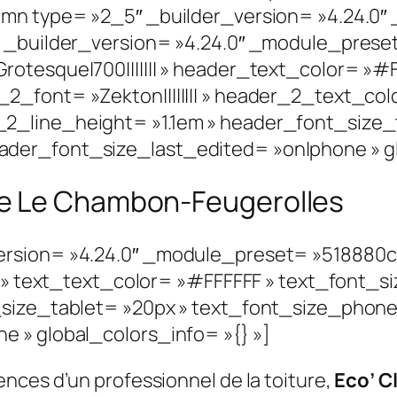
umn type= »2_5″ _builder_version= »4.24.0″
xt _builder_version= »4.24.0″ _module_pre
rotesque|700||||||| » header_text_color= »#
2_font= »Zekton|||||||| » header_2_text_col
2_line_height= »1.1em » header_font_size_
der_font_size_last_edited= »on|phone » glo
e Le Chambon-Feugerolles
ersion= »4.24.0″ _module_preset= »518880
| » text_text_color= »#FFFFFF » text_font_s
_size_tablet= »20px » text_font_size_phone
 » global_colors_info= »{} »]
nces d’un professionnel de la toiture,
Eco’ C