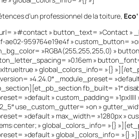
tences d’un professionnel de la toiture,
Eco’
l= »#contact » button_text= »Contact » _b
f-ae02-959764e19e4f » custom_button= »on
n_bg_color= »RGBA(255,255,255,0) » butto
n_letter_spacing= »0.16em » button_font= »
|true|true » global_colors_info= »{} »][/e
ersion= »4.24.0″ _module_preset= »default 
section][et_pb_section fb_built= »1″ disab
eset= »default » custom_padding= »1px||||| »
2_5″ use_custom_gutter= »on » gutter_widt
reset= »default » max_width= »1280px » cust
ms:center; » global_colors_info= »{} »][et
reset= »default » global_colors_info= »{}