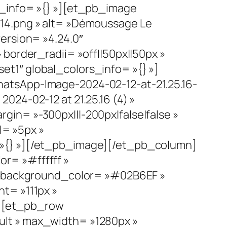
s_info= »{} »][et_pb_image
14.png » alt= »Démoussage Le
ersion= »4.24.0″
border_radii= »off||50px||50px »
t1″ global_colors_info= »{} »]
atsApp-Image-2024-02-12-at-21.25.16-
24-02-12 at 21.25.16 (4) »
in= »-300px|||-200px|false|false »
l= »5px »
 »{} »][/et_pb_image][/et_pb_column]
r= »#ffffff »
 » background_color= »#02B6EF »
t= »111px »
 »][et_pb_row
lt » max_width= »1280px »