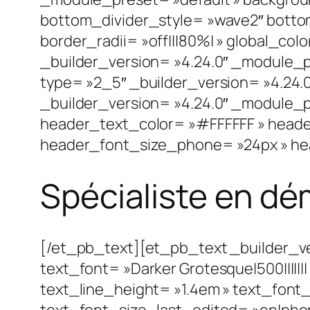
bottom_divider_style= »wave2″ bottom_
border_radii= »off|||80%| » global_co
_builder_version= »4.24.0″ _module_p
type= »2_5″ _builder_version= »4.24.
_builder_version= »4.24.0″ _module_p
header_text_color= »#FFFFFF » heade
header_font_size_phone= »24px » hea
Spécialiste en d
[/et_pb_text][et_pb_text _builder_v
text_font= »Darker Grotesque|500||||||
text_line_height= »1.4em » text_font
text_font_size_last_edited= »on|phone