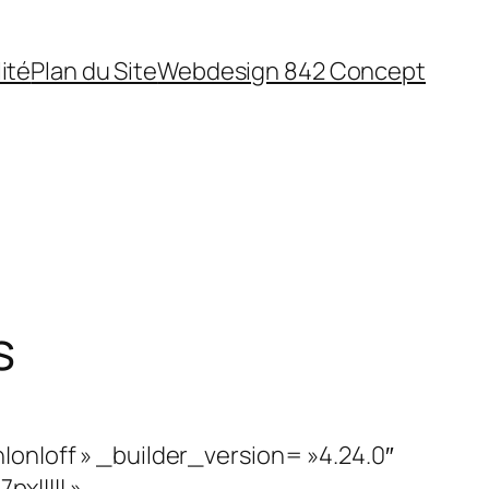
ité
Plan du Site
Webdesign 842 Concept
s
on|off » _builder_version= »4.24.0″
||||| »