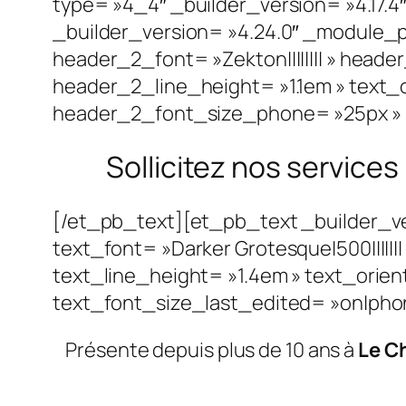
type= »4_4″ _builder_version= »4.17.4
_builder_version= »4.24.0″ _module_
header_2_font= »Zekton|||||||| » hea
header_2_line_height= »1.1em » text_
header_2_font_size_phone= »25px » h
Sollicitez nos service
[/et_pb_text][et_pb_text _builder_v
text_font= »Darker Grotesque|500|||||
text_line_height= »1.4em » text_orie
text_font_size_last_edited= »on|phone
Présente depuis plus de 10 ans à
Le C