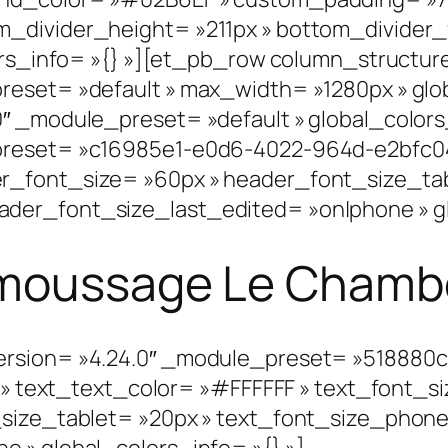
divider_height= »211px » bottom_divider_fl
lors_info= »{} »][et_pb_row column_structu
reset= »default » max_width= »1280px » glo
0″ _module_preset= »default » global_colors
reset= »c16985e1-e0d6-4022-964d-e2bfc04fa6
r_font_size= »60px » header_font_size_tab
der_font_size_last_edited= »on|phone » glo
émoussage Le Chamb
ersion= »4.24.0″ _module_preset= »518880
| » text_text_color= »#FFFFFF » text_font_s
_size_tablet= »20px » text_font_size_phone
 » global_colors_info= »{} »]