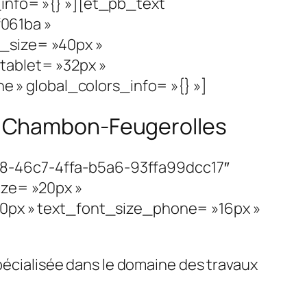
info= »{} »][et_pb_text
061ba »
_size= »40px »
tablet= »32px »
» global_colors_info= »{} »]
 Le Chambon-Feugerolles
c8-46c7-4ffa-b5a6-93ffa99dcc17″
ize= »20px »
20px » text_font_size_phone= »16px »
spécialisée dans le domaine des travaux