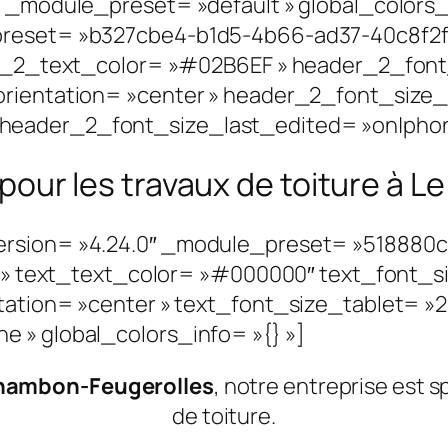
″ _module_preset= »default » global_colors_
preset= »b327cbe4-b1d5-4b66-ad37-40c8f2f
der_2_text_color= »#02B6EF » header_2_font
orientation= »center » header_2_font_size_
eader_2_font_size_last_edited= »on|phone 
s pour les travaux de toiture à
ersion= »4.24.0″ _module_preset= »518880
|| » text_text_color= »#000000″ text_font_s
ntation= »center » text_font_size_tablet= »
 » global_colors_info= »{} »]
hambon-Feugerolles
, notre entreprise est 
de toiture.