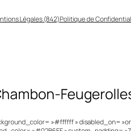
ntions Légales (842)
Politique de Confidential
hambon-Feugerolle
kground_color= »#ffffff » disabled_on= »on|
nd_color= »#02B6EF » custom_padding= »77px