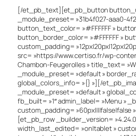
[/et_pb_text][et_pb_button button_ur
_module_preset= »31b4f027-aaa0-4f2
button_text_color= »#FFFFFF » butto
button_border_color= »#FFFFFF » butto
custom_padding= »12px|20px|12px|20px
src= »https://www.certiso.fr/wp-cont
Chambon-Feugerolles » title_text= »Wh
_module_preset= »default » border_rad
global_colors_info= »{} »][/et_pb_i
_module_preset= »default » global_c
fb_built= »1″ admin_label= »Menu » _
custom_padding= »60px||||false|false » 
[et_pb_row _builder_version= »4.24.
width_last_edited= »on|tablet » custo