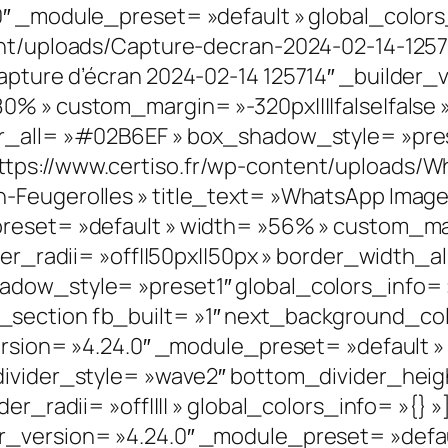
0″ _module_preset= »default » global_color
ent/uploads/Capture-decran-2024-02-14-1257
pture d’écran 2024-02-14 125714″ _builder_v
% » custom_margin= »-320px||||false|false » 
r_all= »#02B6EF » box_shadow_style= »prese
tps://www.certiso.fr/wp-content/uploads/Wh
Feugerolles » title_text= »WhatsApp Image 20
eset= »default » width= »56% » custom_marg
der_radii= »off||50px||50px » border_width_al
adow_style= »preset1″ global_colors_info=
ection fb_built= »1″ next_background_colo
version= »4.24.0″ _module_preset= »default
divider_style= »wave2″ bottom_divider_heigh
der_radii= »off|||| » global_colors_info= »{}
r_version= »4.24.0″ _module_preset= »defau