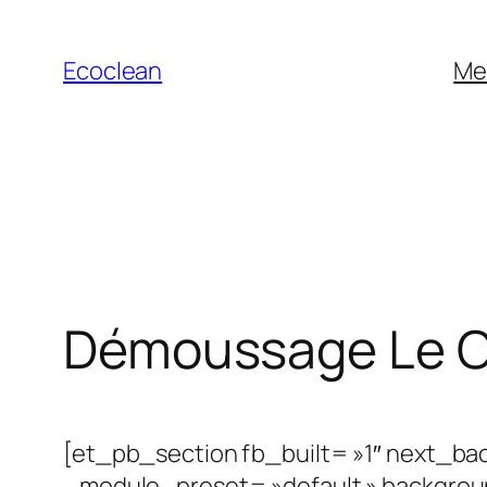
Aller
au
Ecoclean
Me
contenu
Démoussage Le C
[et_pb_section fb_built= »1″ next_bac
_module_preset= »default » backgrou