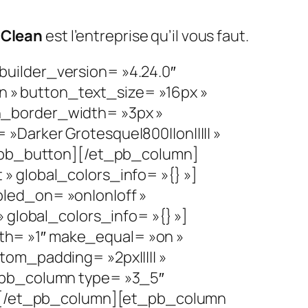
 Clean
est l’entreprise qu’il vous faut.
uilder_version= »4.24.0″
 » button_text_size= »16px »
n_border_width= »3px »
Darker Grotesque|800||on||||| »
t_pb_button][/et_pb_column]
» global_colors_info= »{} »]
led_on= »on|on|off »
 global_colors_info= »{} »]
h= »1″ make_equal= »on »
om_padding= »2px||||| »
_pb_column type= »3_5″
 »][/et_pb_column][et_pb_column