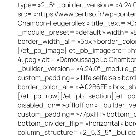
type= »2_5″ _builder_version= »4.24.
src= »https://www.certiso.fr/wp-cont
Chambon-Feugerolles » title_text= »Ca
_module_preset= »default » width= »80
border_width_all= »5px » border_colo
[/et_pb_image][et_pb_image src= »ht
4.jpeg » alt= »Démoussage Le Chambon-
_builder_version= »4.24.0″ _module_pr
custom_padding= »||||false|false » bor
border_color_all= »#02B6EF » box_sh
[/et_pb_row][/et_pb_section][et_pb_s
disabled_on= »off|off|on » _builder_
custom_padding= »77px||||| » bottom_
bottom_divider_flip= »horizontal » bor
column_structure= »2_5,3_5″ _builde