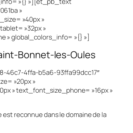
info= »{} »][et_pb_text
061ba »
_size= »40px »
tablet= »32px »
» global_colors_info= »{} »]
 Saint-Bonnet-les-Oules
c8-46c7-4ffa-b5a6-93ffa99dcc17″
ize= »20px »
20px » text_font_size_phone= »16px »
se est reconnue dans le domaine de la