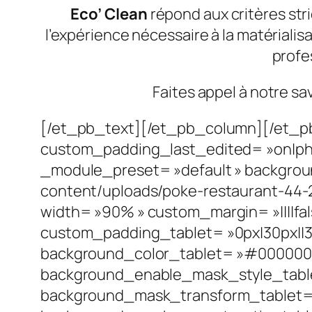
Eco’ Clean
répond aux critères str
l’expérience nécessaire à la matérialis
profes
Faites appel à notre sa
[/et_pb_text][/et_pb_column][/et_p
custom_padding_last_edited= »on|phon
_module_preset= »default » backgrou
content/uploads/poke-restaurant-44-
width= »90% » custom_margin= »||||fal
custom_padding_tablet= »0px|30px||30
background_color_tablet= »#000000″ 
background_enable_mask_style_table
background_mask_transform_tablet= »