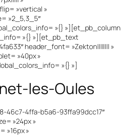
ip= »vertical »
re= »2_5,3_5″
bal_colors_info= »{} »][et_pb_column
_info= »{} »][et_pb_text
33″ header_font= »Zekton|||||||| »
let= »40px »
bal_colors_info= »{} »]
net-les-Oules
c8-46c7-4ffa-b5a6-93ffa99dcc17″
ize= »24px »
= »16px »