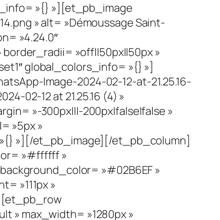
s_info= »{} »][et_pb_image
14.png » alt= »Démoussage Saint-
on= »4.24.0″
border_radii= »off||50px||50px »
t1″ global_colors_info= »{} »]
atsApp-Image-2024-02-12-at-21.25.16-
4-02-12 at 21.25.16 (4) »
in= »-300px|||-200px|false|false »
l= »5px »
 »{} »][/et_pb_image][/et_pb_column]
r= »#ffffff »
 » background_color= »#02B6EF »
t= »111px »
 »][et_pb_row
lt » max_width= »1280px »