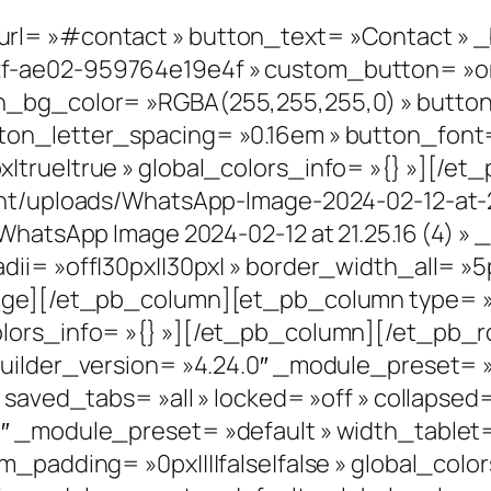
l= »#contact » button_text= »Contact » _b
f-ae02-959764e19e4f » custom_button= »on
n_bg_color= »RGBA(255,255,255,0) » butto
n_letter_spacing= »0.16em » button_font= »
|true|true » global_colors_info= »{} »][/
ent/uploads/WhatsApp-Image-2024-02-12-at-2
WhatsApp Image 2024-02-12 at 21.25.16 (4) » 
ii= »off|30px||30px| » border_width_all= »5
mage][/et_pb_column][et_pb_column type= »3
olors_info= »{} »][/et_pb_column][/et_pb_
builder_version= »4.24.0″ _module_preset= »
saved_tabs= »all » locked= »off » collapsed=
0″ _module_preset= »default » width_table
m_padding= »0px||||false|false » global_col