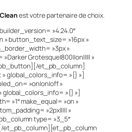
 Clean
est votre partenaire de choix.
uilder_version= »4.24.0″
 » button_text_size= »16px »
n_border_width= »3px »
Darker Grotesque|800||on||||| »
t_pb_button][/et_pb_column]
» global_colors_info= »{} »]
led_on= »on|on|off »
 global_colors_info= »{} »]
h= »1″ make_equal= »on »
om_padding= »2px||||| »
_pb_column type= »3_5″
 »][/et_pb_column][et_pb_column