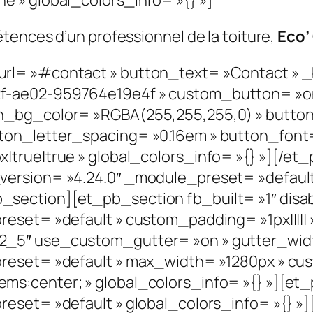
tences d’un professionnel de la toiture,
Eco’
l= »#contact » button_text= »Contact » _b
f-ae02-959764e19e4f » custom_button= »on
n_bg_color= »RGBA(255,255,255,0) » butto
n_letter_spacing= »0.16em » button_font= »
|true|true » global_colors_info= »{} »][/e
ersion= »4.24.0″ _module_preset= »default 
section][et_pb_section fb_built= »1″ disab
eset= »default » custom_padding= »1px||||| »
2_5″ use_custom_gutter= »on » gutter_widt
reset= »default » max_width= »1280px » cust
ms:center; » global_colors_info= »{} »][et
reset= »default » global_colors_info= »{}