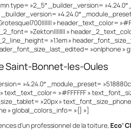
umn type= »2_5″ _builder_version= »4.24.0″
xt _builder_version= »4.24.0″ _module_pre
rotesque|700||||||| » header_text_color= »#
2_font= »Zekton|||||||| » header_2_text_col
2_line_height= »1.1em » header_font_size_
der_font_size_last_edited= »on|phone » glo
e Saint-Bonnet-les-Oules
ersion= »4.24.0″ _module_preset= »518880
| » text_text_color= »#FFFFFF » text_font_s
_size_tablet= »20px » text_font_size_phone
 » global_colors_info= »{} »]
nces d’un professionnel de la toiture,
Eco’ C