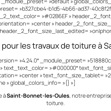
″ _module_preset= »default » global_colors_
preset= »b327cbe4-b1d5-4b66-ad37-40c8f2f
der_2_text_color= »#02B6EF » header_2_font
orientation= »center » header_2_font_size_
eader_2_font_size_last_edited= »on|phone 
s pour les travaux de toiture à
ersion= »4.24.0″ _module_preset= »518880
|| » text_text_color= »#000000″ text_font_s
ntation= »center » text_font_size_tablet= »
 » global_colors_info= »{} »]
e à
Saint-Bonnet-les-Oules
, notre entrepri
toiture.