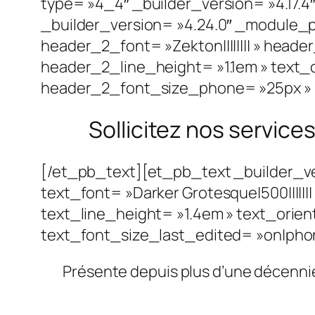
type= »4_4″ _builder_version= »4.17.4
_builder_version= »4.24.0″ _module_
header_2_font= »Zekton|||||||| » hea
header_2_line_height= »1.1em » text_
header_2_font_size_phone= »25px » h
Sollicitez nos service
[/et_pb_text][et_pb_text _builder_v
text_font= »Darker Grotesque|500|||||
text_line_height= »1.4em » text_orie
text_font_size_last_edited= »on|phone
Présente depuis plus d’une décenni