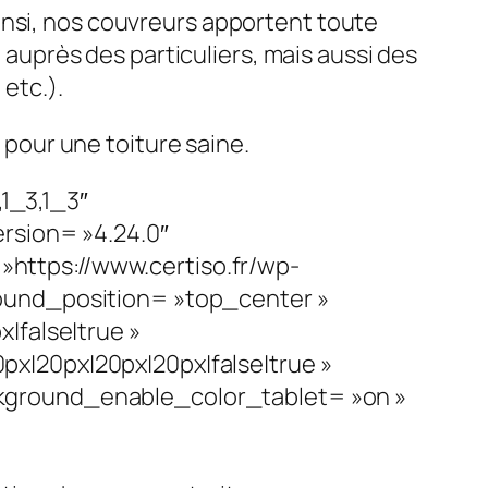
Ainsi, nos couvreurs apportent toute
 auprès des particuliers, mais aussi des
 etc.).
 pour une toiture saine.
1_3,1_3″
rsion= »4.24.0″
ttps://www.certiso.fr/wp-
ound_position= »top_center »
|false|true »
x|20px|20px|20px|false|true »
kground_enable_color_tablet= »on »