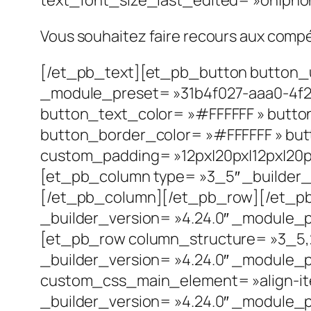
Vous souhaitez faire recours aux compé
[/et_pb_text][et_pb_button button_ur
_module_preset= »31b4f027-aaa0-4f2
button_text_color= »#FFFFFF » butto
button_border_color= »#FFFFFF » butto
custom_padding= »12px|20px|12px|20px
[et_pb_column type= »3_5″ _builder_v
[/et_pb_column][/et_pb_row][/et_pb_
_builder_version= »4.24.0″ _module_pr
[et_pb_row column_structure= »3_5,
_builder_version= »4.24.0″ _module_p
custom_css_main_element= »align-ite
_builder_version= »4.24.0″ _module_p