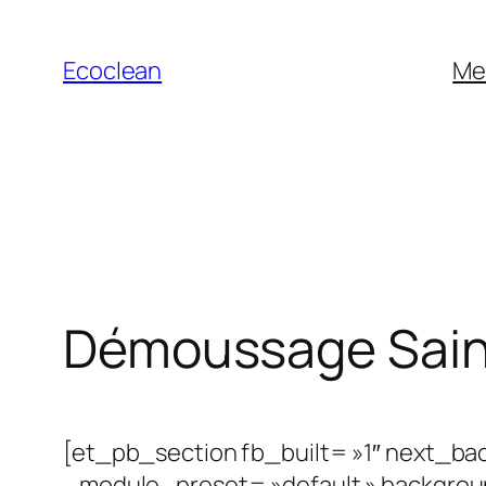
Aller
au
Ecoclean
Me
contenu
Démoussage Sain
[et_pb_section fb_built= »1″ next_bac
_module_preset= »default » backgrou