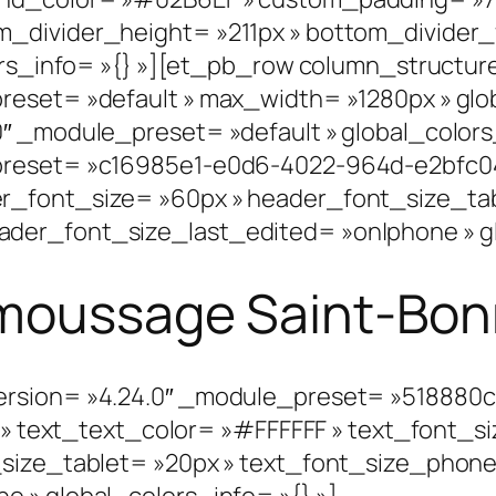
divider_height= »211px » bottom_divider_fl
lors_info= »{} »][et_pb_row column_structu
reset= »default » max_width= »1280px » glo
0″ _module_preset= »default » global_colors
reset= »c16985e1-e0d6-4022-964d-e2bfc04fa6
r_font_size= »60px » header_font_size_tab
der_font_size_last_edited= »on|phone » glo
émoussage Saint-Bon
ersion= »4.24.0″ _module_preset= »518880
| » text_text_color= »#FFFFFF » text_font_s
_size_tablet= »20px » text_font_size_phone
 » global_colors_info= »{} »]