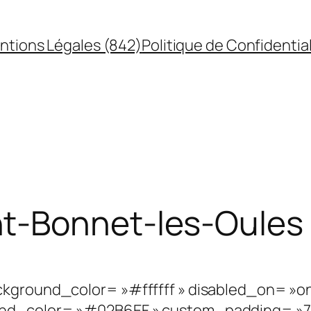
ntions Légales (842)
Politique de Confidential
t-Bonnet-les-Oules
kground_color= »#ffffff » disabled_on= »on|
nd_color= »#02B6EF » custom_padding= »77px