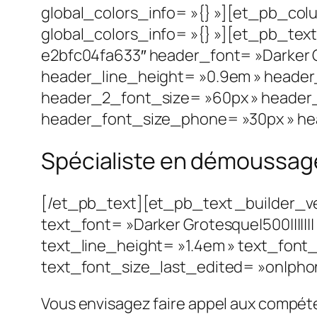
global_colors_info= »{} »][et_pb_col
global_colors_info= »{} »][et_pb_te
e2bfc04fa633″ header_font= »Darker G
header_line_height= »0.9em » header_
header_2_font_size= »60px » header_
header_font_size_phone= »30px » hea
Spécialiste en démoussag
[/et_pb_text][et_pb_text _builder_v
text_font= »Darker Grotesque|500||||||
text_line_height= »1.4em » text_font
text_font_size_last_edited= »on|phone
Vous envisagez faire appel aux compéte