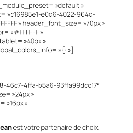
 _module_preset= »default »
set= »c16985e1-e0d6-4022-964d-
FFFFFF » header_font_size= »70px »
or= »#FFFFFF »
tablet= »40px »
bal_colors_info= »{} »]
c8-46c7-4ffa-b5a6-93ffa99dcc17″
ize= »24px »
= »16px »
lean
est votre partenaire de choix.