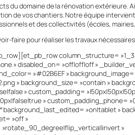
icts du domaine de la rénovation extérieure. 
ation de vos chantiers. Notre équipe intervient
sionnels et des collectivités (écoles, mairies,
voir-faire pour réaliser les travaux nécessaires
b_row][et_pb_row column_structure= »1_3,
e » disabled_on= »off|off|off » _builder_ve
nd_color= »#02B6EF » background_image= »h
2.png » background_size= »contain » backgr
se|false » custom_padding= »|50px|50px|50px
px|false|true » custom_padding_phone= »0p
background_last_edited= »on|tablet » bac
t= »off »
rotate_90_degree|flip_vertical|invert »