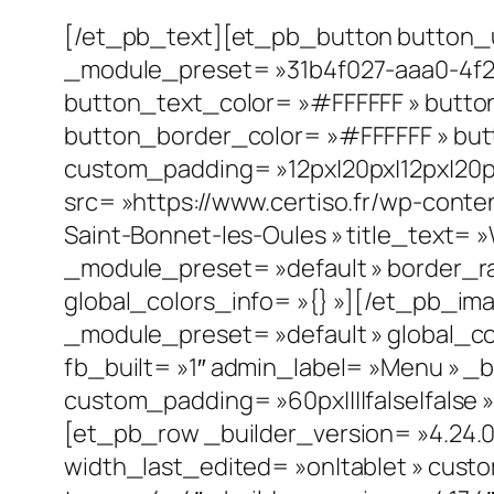
[/et_pb_text][et_pb_button button_ur
_module_preset= »31b4f027-aaa0-4f2
button_text_color= »#FFFFFF » butto
button_border_color= »#FFFFFF » butto
custom_padding= »12px|20px|12px|20px
src= »https://www.certiso.fr/wp-cont
Saint-Bonnet-les-Oules » title_text= »
_module_preset= »default » border_rad
global_colors_info= »{} »][/et_pb_i
_module_preset= »default » global_c
fb_built= »1″ admin_label= »Menu » _
custom_padding= »60px||||false|false » 
[et_pb_row _builder_version= »4.24.
width_last_edited= »on|tablet » custo