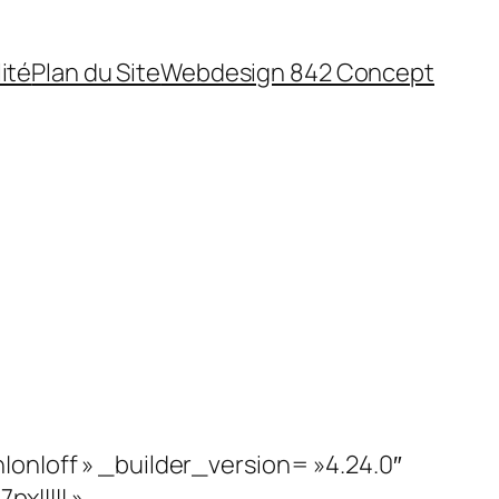
ité
Plan du Site
Webdesign 842 Concept
on|off » _builder_version= »4.24.0″
||||| »