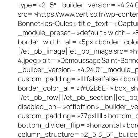
type= »2_5″ _builder_version= »4.24.
src= »https://www.certiso.fr/wp-cont
Bonnet-les-Oules » title_text= »Captu
_module_preset= »default » width= »80
border_width_all= »5px » border_colo
[/et_pb_image][et_pb_image src= »ht
4.jpeg » alt= »Démoussage Saint-Bonnet
_builder_version= »4.24.0″ _module_pr
custom_padding= »||||false|false » bor
border_color_all= »#02B6EF » box_sh
[/et_pb_row][/et_pb_section][et_pb_s
disabled_on= »off|off|on » _builder_
custom_padding= »77px||||| » bottom_
bottom_divider_flip= »horizontal » bor
column_structure= »2_5,3_5″ _builde