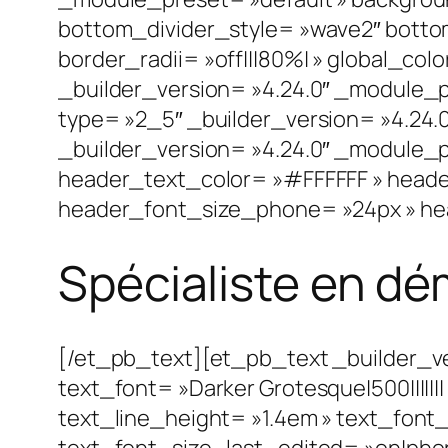
bottom_divider_style= »wave2″ bottom_
border_radii= »off|||80%| » global_co
_builder_version= »4.24.0″ _module_p
type= »2_5″ _builder_version= »4.24.
_builder_version= »4.24.0″ _module_p
header_text_color= »#FFFFFF » heade
header_font_size_phone= »24px » hea
Spécialiste en d
[/et_pb_text][et_pb_text _builder_v
text_font= »Darker Grotesque|500||||||
text_line_height= »1.4em » text_font
text_font_size_last_edited= »on|phone