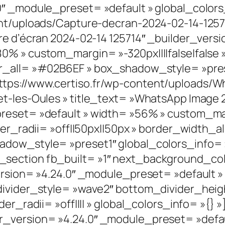
0″ _module_preset= »default » global_color
ent/uploads/Capture-decran-2024-02-14-1257
re d’écran 2024-02-14 125714″ _builder_versi
% » custom_margin= »-320px||||false|false » 
r_all= »#02B6EF » box_shadow_style= »prese
tps://www.certiso.fr/wp-content/uploads/Wh
-les-Oules » title_text= »WhatsApp Image 202
eset= »default » width= »56% » custom_marg
der_radii= »off||50px||50px » border_width_al
adow_style= »preset1″ global_colors_info=
ection fb_built= »1″ next_background_colo
version= »4.24.0″ _module_preset= »default
divider_style= »wave2″ bottom_divider_heigh
der_radii= »off|||| » global_colors_info= »{}
r_version= »4.24.0″ _module_preset= »defau