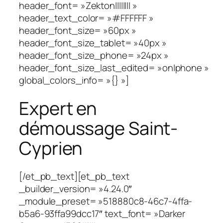
header_font= »Zekton|||||||| »
header_text_color= »#FFFFFF »
header_font_size= »60px »
header_font_size_tablet= »40px »
header_font_size_phone= »24px »
header_font_size_last_edited= »on|phone »
global_colors_info= »{} »]
Expert en
démoussage Saint-
Cyprien
[/et_pb_text][et_pb_text
_builder_version= »4.24.0″
_module_preset= »518880c8-46c7-4ffa-
b5a6-93ffa99dcc17″ text_font= »Darker