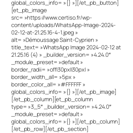
global_colors_info= »{} »][/et_pb_button]
[et_pb_image
src= »https://www.certiso.fr/wp-
content/uploads/WhatsApp-Image-2024-
02-12-at-21.25.16-4-1.jpeg »
alt= »Démoussage Saint-Cyprien »
title_text= »WhatsApp Image 2024-02-12 at
21.25.16 (4) » _builder_version= »4.24.0″
_module_preset= »default »
border_radii= »off|30px||30px| »
border_width_all= »5px »
border_color_all= »#FFFFFF »
global_colors_info= »{} »][/et_pb_image]
[/et_pb_column][et_pb_column
type= »3_5″ _builder_version= »4.24.0″
_module_preset= »default »
global_colors_info= »{} »][/et_pb_column]
[/et_pb_row][/et_pb_section]