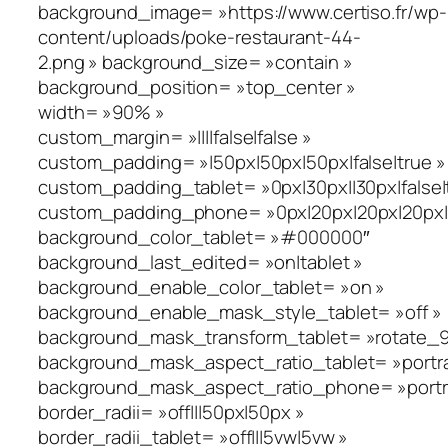
background_image= »https://www.certiso.fr/wp-
content/uploads/poke-restaurant-44-
2.png » background_size= »contain »
background_position= »top_center »
width= »90% »
custom_margin= »||||false|false »
custom_padding= »|50px|50px|50px|false|true »
custom_padding_tablet= »0px|30px||30px|false|
custom_padding_phone= »0px|20px|20px|20px|fa
background_color_tablet= »#000000″
background_last_edited= »on|tablet »
background_enable_color_tablet= »on »
background_enable_mask_style_tablet= »off »
background_mask_transform_tablet= »rotate_90_
background_mask_aspect_ratio_tablet= »portra
background_mask_aspect_ratio_phone= »portra
border_radii= »off|||50px|50px »
border_radii_tablet= »off|||5vw|5vw »