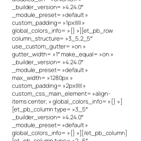
_builder_version= »4.24.0″
_module_preset= »default »
custom_padding= »1px||||| »
global_colors_info= »{} »][et_pb_row
column_structure= »3_5,2_5″
use_custom_gutter= »on »
gutter_width= »1″ make_equal= »on »
_builder_version= »4.24.0″
_module_preset= »default »
max_width= »1280px »
custom_padding= »2px||||| »
custom_css_main_element= »align-
items:center; » global_colors_info= »{} »]
[et_pb_column type= »3_5″
_builder_version= »4.24.0″
_module_preset= »default »
global_colors_info= »{} »][/et_pb_column]
[et_pb_column type= »2_5″