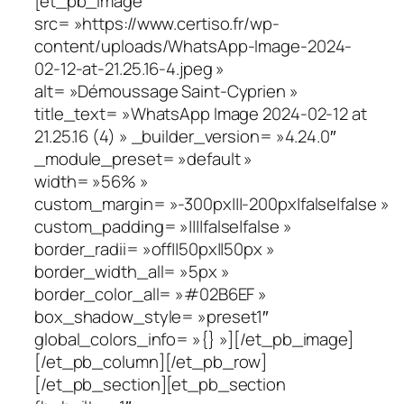
[et_pb_image
src= »https://www.certiso.fr/wp-
content/uploads/WhatsApp-Image-2024-
02-12-at-21.25.16-4.jpeg »
alt= »Démoussage Saint-Cyprien »
title_text= »WhatsApp Image 2024-02-12 at
21.25.16 (4) » _builder_version= »4.24.0″
_module_preset= »default »
width= »56% »
custom_margin= »-300px|||-200px|false|false »
custom_padding= »||||false|false »
border_radii= »off||50px||50px »
border_width_all= »5px »
border_color_all= »#02B6EF »
box_shadow_style= »preset1″
global_colors_info= »{} »][/et_pb_image]
[/et_pb_column][/et_pb_row]
[/et_pb_section][et_pb_section