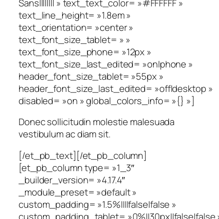
Sans|||||||| » text_text_color= »#FFFFFF »
text_line_height= »1.8em »
text_orientation= »center »
text_font_size_tablet= » »
text_font_size_phone= »12px »
text_font_size_last_edited= »on|phone »
header_font_size_tablet= »55px »
header_font_size_last_edited= »off|desktop »
disabled= »on » global_colors_info= »{} »]
Donec sollicitudin molestie malesuada
vestibulum ac diam sit.
[/et_pb_text][/et_pb_column]
[et_pb_column type= »1_3″
_builder_version= »4.17.4″
_module_preset= »default »
custom_padding= »1.5%||||false|false »
custom_padding_tablet= »0%||30px||false|false 