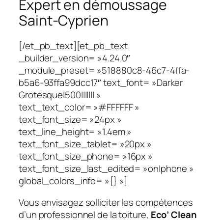
Expert en démoussage
Saint-Cyprien
[/et_pb_text][et_pb_text
_builder_version= »4.24.0″
_module_preset= »518880c8-46c7-4ffa-
b5a6-93ffa99dcc17″ text_font= »Darker
Grotesque|500||||||| »
text_text_color= »#FFFFFF »
text_font_size= »24px »
text_line_height= »1.4em »
text_font_size_tablet= »20px »
text_font_size_phone= »16px »
text_font_size_last_edited= »on|phone »
global_colors_info= »{} »]
Vous envisagez solliciter les compétences
d’un professionnel de la toiture,
Eco’ Clean