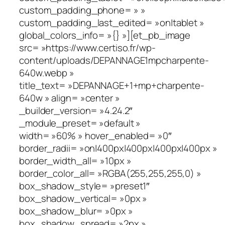
custom_padding_phone= » »
custom_padding_last_edited= »on|tablet »
global_colors_info= »{} »][et_pb_image
src= »https://www.certiso.fr/wp-
content/uploads/DEPANNAGE1mpcharpente-
640w.webp »
title_text= »DEPANNAGE+1+mp+charpente-
640w » align= »center »
_builder_version= »4.24.2″
_module_preset= »default »
width= »60% » hover_enabled= »0″
border_radii= »on|400px|400px|400px|400px »
border_width_all= »10px »
border_color_all= »RGBA(255,255,255,0) »
box_shadow_style= »preset1″
box_shadow_vertical= »0px »
box_shadow_blur= »0px »
box_shadow_spread= »2px »