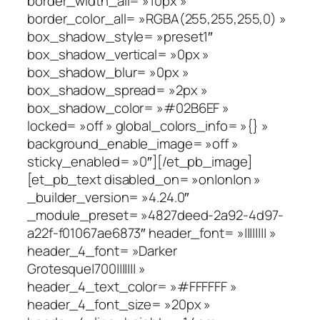
border_width_all= »10px »
border_color_all= »RGBA(255,255,255,0) »
box_shadow_style= »preset1″
box_shadow_vertical= »0px »
box_shadow_blur= »0px »
box_shadow_spread= »2px »
box_shadow_color= »#02B6EF »
locked= »off » global_colors_info= »{} »
background_enable_image= »off »
sticky_enabled= »0″][/et_pb_image]
[et_pb_text disabled_on= »on|on|on »
_builder_version= »4.24.0″
_module_preset= »4827deed-2a92-4d97-
a22f-f01067ae6873″ header_font= »|||||||| »
header_4_font= »Darker
Grotesque|700||||||| »
header_4_text_color= »#FFFFFF »
header_4_font_size= »20px »