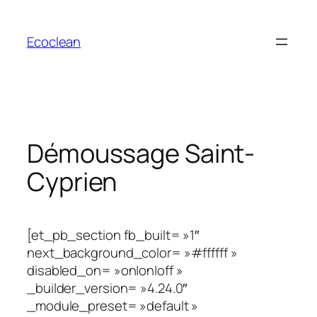
Aller
au
Ecoclean
contenu
Démoussage Saint-
Cyprien
[et_pb_section fb_built= »1″
next_background_color= »#ffffff »
disabled_on= »on|on|off »
_builder_version= »4.24.0″
_module_preset= »default »