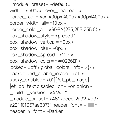
_module_preset= »default »
width= »60% » hover_enabled= »0″
border_radii= »on|400px|400px|400px|400px »
border_width_all= »10px »
border_color_all= »RGBA(255,255,255,0) »
box_shadow_style= »preset1″
box_shadow_vertical= »0px »
box_shadow_blur= »0px »
box_shadow_spread= »2px »
box_shadow_color= »#02B6EF »
locked= »off » global_colors_info= »{} »
background_enable_image= »off »
sticky_enabled= »0″][/et_pb_image]
[et_pb_text disabled_on= »on|on|on »
_builder_version= »4.24.0″
_module_preset= »4827deed-2a92-4d97-
a22f-f01067ae6873″ header_font= »|||||||| »
header_4_font= »Darker