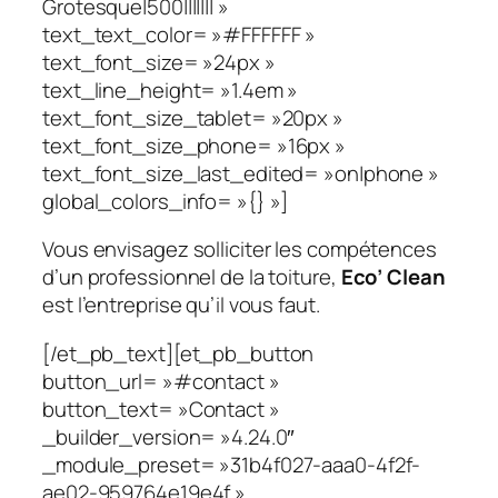
Grotesque|500||||||| »
text_text_color= »#FFFFFF »
text_font_size= »24px »
text_line_height= »1.4em »
text_font_size_tablet= »20px »
text_font_size_phone= »16px »
text_font_size_last_edited= »on|phone »
global_colors_info= »{} »]
Vous envisagez solliciter les compétences
d’un professionnel de la toiture,
Eco’ Clean
est l’entreprise qu’il vous faut.
[/et_pb_text][et_pb_button
button_url= »#contact »
button_text= »Contact »
_builder_version= »4.24.0″
_module_preset= »31b4f027-aaa0-4f2f-
ae02-959764e19e4f »