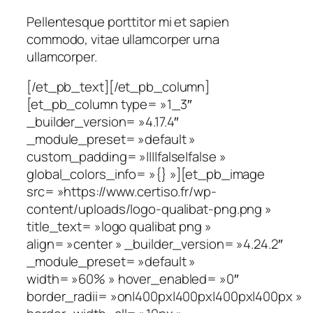
Pellentesque porttitor mi et sapien
commodo, vitae ullamcorper urna
ullamcorper.
[/et_pb_text][/et_pb_column]
[et_pb_column type= »1_3″
_builder_version= »4.17.4″
_module_preset= »default »
custom_padding= »||||false|false »
global_colors_info= »{} »][et_pb_image
src= »https://www.certiso.fr/wp-
content/uploads/logo-qualibat-png.png »
title_text= »logo qualibat png »
align= »center » _builder_version= »4.24.2″
_module_preset= »default »
width= »60% » hover_enabled= »0″
border_radii= »on|400px|400px|400px|400px »