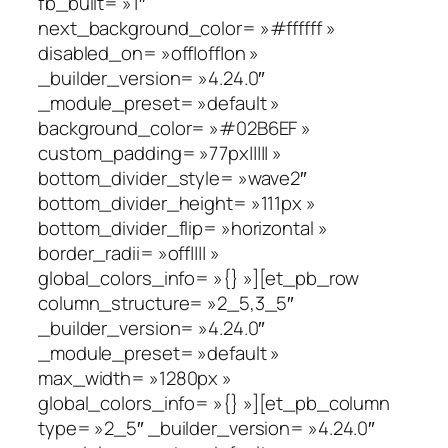
fb_built= »1″
next_background_color= »#ffffff »
disabled_on= »off|off|on »
_builder_version= »4.24.0″
_module_preset= »default »
background_color= »#02B6EF »
custom_padding= »77px||||| »
bottom_divider_style= »wave2″
bottom_divider_height= »111px »
bottom_divider_flip= »horizontal »
border_radii= »off|||| »
global_colors_info= »{} »][et_pb_row
column_structure= »2_5,3_5″
_builder_version= »4.24.0″
_module_preset= »default »
max_width= »1280px »
global_colors_info= »{} »][et_pb_column
type= »2_5″ _builder_version= »4.24.0″