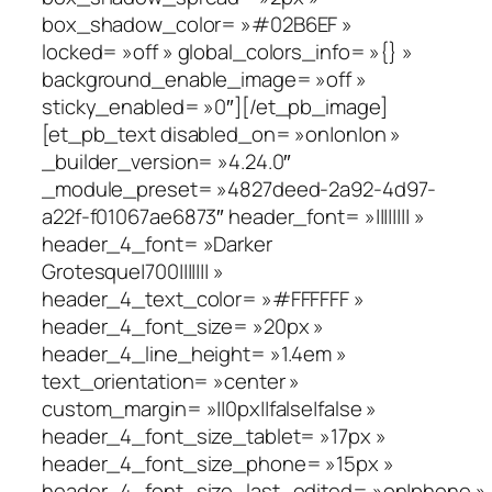
box_shadow_color= »#02B6EF »
locked= »off » global_colors_info= »{} »
background_enable_image= »off »
sticky_enabled= »0″][/et_pb_image]
[et_pb_text disabled_on= »on|on|on »
_builder_version= »4.24.0″
_module_preset= »4827deed-2a92-4d97-
a22f-f01067ae6873″ header_font= »|||||||| »
header_4_font= »Darker
Grotesque|700||||||| »
header_4_text_color= »#FFFFFF »
header_4_font_size= »20px »
header_4_line_height= »1.4em »
text_orientation= »center »
custom_margin= »||0px||false|false »
header_4_font_size_tablet= »17px »
header_4_font_size_phone= »15px »
header_4_font_size_last_edited= »on|phone »