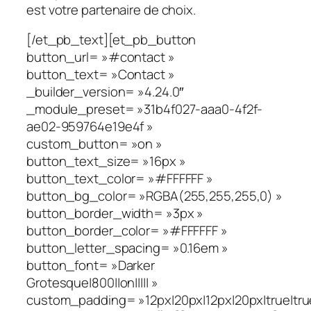
est votre partenaire de choix.
[/et_pb_text][et_pb_button
button_url= »#contact »
button_text= »Contact »
_builder_version= »4.24.0″
_module_preset= »31b4f027-aaa0-4f2f-
ae02-959764e19e4f »
custom_button= »on »
button_text_size= »16px »
button_text_color= »#FFFFFF »
button_bg_color= »RGBA(255,255,255,0) »
button_border_width= »3px »
button_border_color= »#FFFFFF »
button_letter_spacing= »0.16em »
button_font= »Darker
Grotesque|800||on||||| »
custom_padding= »12px|20px|12px|20px|true|tru