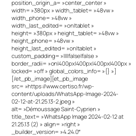
position_origin_a= »center_center »
width= »380px » width_tablet= »48vw »
width_phone= »48vw »
width_last_edited= »on|tablet »
height= »380px » height_tablet= »48vw »
height_phone= »48vw »
height_last_edited= »on|tablet »
custom_padding= »||||false|false »
border_radii= »on|400px|400px|400px|400px »
locked= »off » global_colors_info= »{} »]
[/et_pb_image][et_pb_image
src= »https://www.certiso.fr/wp-
content/uploads/WhatsApp-Image-2024-
02-12-at-21.25.13-2.jpeg »
alt= »Démoussage Saint-Cyprien »
title_text= »WhatsApp Image 2024-02-12 at
21.25.13 (2) » align= »right »
_builder_version= »4.24.0″