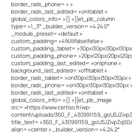
border_radii_phone= » »
border_radii_last_edited= »on|tablet »
global_colors_info= »{} »][et_pb_column
type= »1_3″ _builder_version= »4.24.0″
_module_preset= »default »
custom_padding= »4%||||false|false »
custom_padding_tablet= »30px|30px|30px|30px|
custom_padding_phone= »20px|20px|20px|20px|
custom_padding_last_edited= »on|phone »
background_last_edited= »off|tablet »
border_radii_tablet= »on|30px|30px|30px|30px »
border_radii_phone= »on|30px|30px|30px|30px 
border_radii_last_edited= »on|tablet »
global_colors_info= »{} »][et_pb_image
src= »https://www.certiso.fr/wp-
content/uploads/360_F_430991159_goUSJZivpZ
title_text= »360_F_430991159_goUSJZivpZqS0
align= »center » _builder_version= »4.24.2″