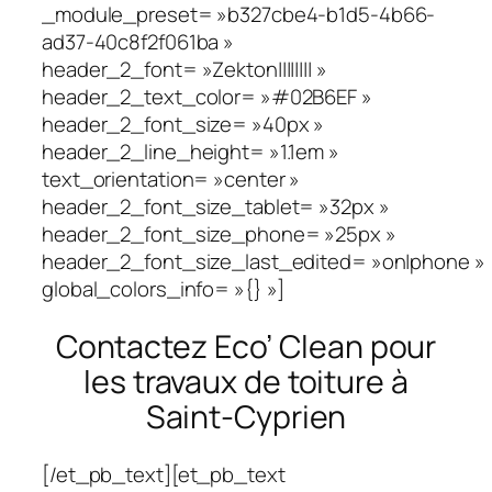
_module_preset= »b327cbe4-b1d5-4b66-
ad37-40c8f2f061ba »
header_2_font= »Zekton|||||||| »
header_2_text_color= »#02B6EF »
header_2_font_size= »40px »
header_2_line_height= »1.1em »
text_orientation= »center »
header_2_font_size_tablet= »32px »
header_2_font_size_phone= »25px »
header_2_font_size_last_edited= »on|phone »
global_colors_info= »{} »]
Contactez Eco’ Clean pour
les travaux de toiture à
Saint-Cyprien
[/et_pb_text][et_pb_text