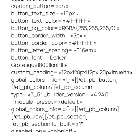
custom_button= »on »
button_text_size= »16px »
button_text_color= »#FFFFFF »
button_bg_color= »RGBA(255,255,255,0) »
button_border_width= »3px »
button_border_color= »#FFFFFF »
button_letter_spacing= »0.16em »
button_font= »Darker
Grotesque|800||on||||| »
custom_padding= »12px|20px|12px|20px|true|tru
global_colors_info= »{} »][/et_pb_button]
[/et_pb_column][et_pb_column
type= »3_5″ _builder_version= »4.24.0″
_module_preset= »default »
global_colors_info= »{} »][/et_pb_column]
[/et_pb_row][/et_pb_section]
[et_pb_section fb_built= »1″
disabled_on= »on|on|off »