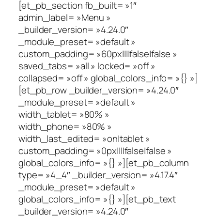
[et_pb_section fb_built= »1″
admin_label= »Menu »
_builder_version= »4.24.0″
_module_preset= »default »
custom_padding= »60px||||false|false »
saved_tabs= »all » locked= »off »
collapsed= »off » global_colors_info= »{} »]
[et_pb_row _builder_version= »4.24.0″
_module_preset= »default »
width_tablet= »80% »
width_phone= »80% »
width_last_edited= »on|tablet »
custom_padding= »0px||||false|false »
global_colors_info= »{} »][et_pb_column
type= »4_4″ _builder_version= »4.17.4″
_module_preset= »default »
global_colors_info= »{} »][et_pb_text
_builder_version= »4.24.0″