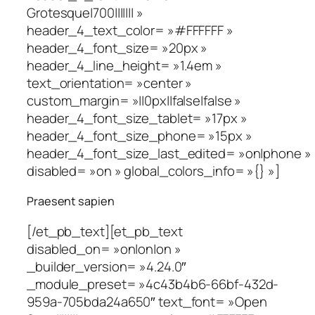
Grotesque|700||||||| »
header_4_text_color= »#FFFFFF »
header_4_font_size= »20px »
header_4_line_height= »1.4em »
text_orientation= »center »
custom_margin= »||0px||false|false »
header_4_font_size_tablet= »17px »
header_4_font_size_phone= »15px »
header_4_font_size_last_edited= »on|phone »
disabled= »on » global_colors_info= »{} »]
Praesent sapien
[/et_pb_text][et_pb_text
disabled_on= »on|on|on »
_builder_version= »4.24.0″
_module_preset= »4c43b4b6-66bf-432d-
959a-705bda24a650″ text_font= »Open