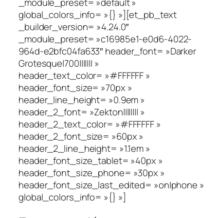
_module_preset= »default »
global_colors_info= »{} »][et_pb_text
_builder_version= »4.24.0″
_module_preset= »c16985e1-e0d6-4022-
964d-e2bfc04fa633″ header_font= »Darker
Grotesque|700||||||| »
header_text_color= »#FFFFFF »
header_font_size= »70px »
header_line_height= »0.9em »
header_2_font= »Zekton|||||||| »
header_2_text_color= »#FFFFFF »
header_2_font_size= »60px »
header_2_line_height= »1.1em »
header_font_size_tablet= »40px »
header_font_size_phone= »30px »
header_font_size_last_edited= »on|phone »
global_colors_info= »{} »]