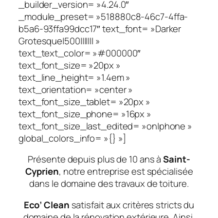
_builder_version= »4.24.0″
_module_preset= »518880c8-46c7-4ffa-
b5a6-93ffa99dcc17″ text_font= »Darker
Grotesque|500||||||| »
text_text_color= »#000000″
text_font_size= »20px »
text_line_height= »1.4em »
text_orientation= »center »
text_font_size_tablet= »20px »
text_font_size_phone= »16px »
text_font_size_last_edited= »on|phone »
global_colors_info= »{} »]
Présente depuis plus de 10 ans à
Saint-
Cyprien
, notre entreprise est spécialisée
dans le domaine des travaux de toiture.
Eco’ Clean
satisfait aux critères stricts du
domaine de la rénovation extérieure. Ainsi,