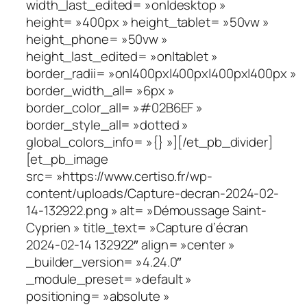
width_last_edited= »on|desktop »
height= »400px » height_tablet= »50vw »
height_phone= »50vw »
height_last_edited= »on|tablet »
border_radii= »on|400px|400px|400px|400px »
border_width_all= »6px »
border_color_all= »#02B6EF »
border_style_all= »dotted »
global_colors_info= »{} »][/et_pb_divider]
[et_pb_image
src= »https://www.certiso.fr/wp-
content/uploads/Capture-decran-2024-02-
14-132922.png » alt= »Démoussage Saint-
Cyprien » title_text= »Capture d’écran
2024-02-14 132922″ align= »center »
_builder_version= »4.24.0″
_module_preset= »default »
positioning= »absolute »