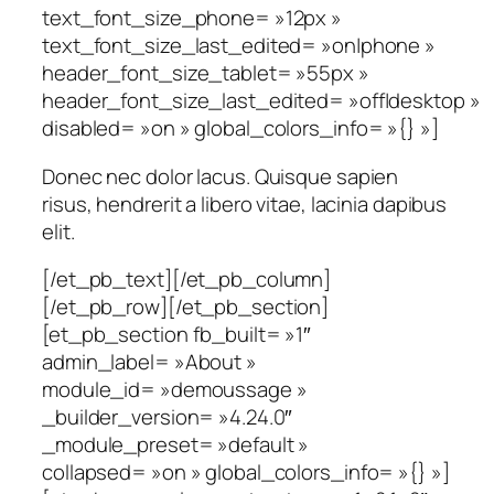
text_font_size_phone= »12px »
text_font_size_last_edited= »on|phone »
header_font_size_tablet= »55px »
header_font_size_last_edited= »off|desktop »
disabled= »on » global_colors_info= »{} »]
Donec nec dolor lacus. Quisque sapien
risus, hendrerit a libero vitae, lacinia dapibus
elit.
[/et_pb_text][/et_pb_column]
[/et_pb_row][/et_pb_section]
[et_pb_section fb_built= »1″
admin_label= »About »
module_id= »demoussage »
_builder_version= »4.24.0″
_module_preset= »default »
collapsed= »on » global_colors_info= »{} »]