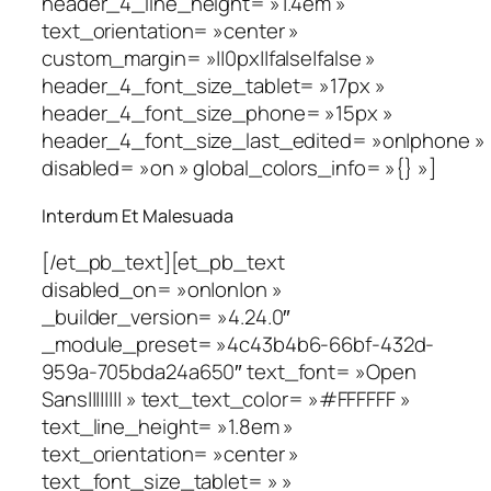
header_4_line_height= »1.4em »
text_orientation= »center »
custom_margin= »||0px||false|false »
header_4_font_size_tablet= »17px »
header_4_font_size_phone= »15px »
header_4_font_size_last_edited= »on|phone »
disabled= »on » global_colors_info= »{} »]
Interdum Et Malesuada
[/et_pb_text][et_pb_text
disabled_on= »on|on|on »
_builder_version= »4.24.0″
_module_preset= »4c43b4b6-66bf-432d-
959a-705bda24a650″ text_font= »Open
Sans|||||||| » text_text_color= »#FFFFFF »
text_line_height= »1.8em »
text_orientation= »center »
text_font_size_tablet= » »