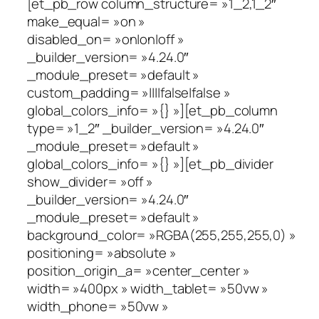
[et_pb_row column_structure= »1_2,1_2″
make_equal= »on »
disabled_on= »on|on|off »
_builder_version= »4.24.0″
_module_preset= »default »
custom_padding= »||||false|false »
global_colors_info= »{} »][et_pb_column
type= »1_2″ _builder_version= »4.24.0″
_module_preset= »default »
global_colors_info= »{} »][et_pb_divider
show_divider= »off »
_builder_version= »4.24.0″
_module_preset= »default »
background_color= »RGBA(255,255,255,0) »
positioning= »absolute »
position_origin_a= »center_center »
width= »400px » width_tablet= »50vw »
width_phone= »50vw »