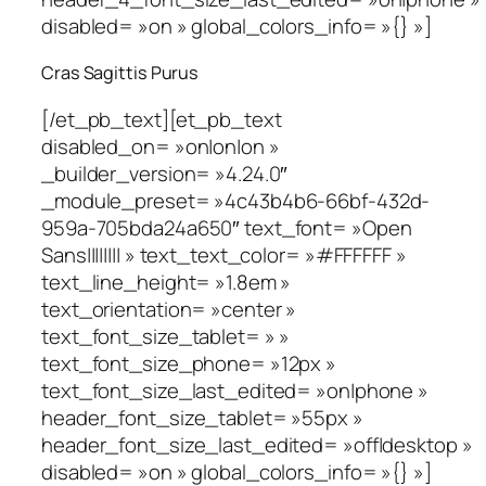
disabled= »on » global_colors_info= »{} »]
Cras Sagittis Purus
[/et_pb_text][et_pb_text
disabled_on= »on|on|on »
_builder_version= »4.24.0″
_module_preset= »4c43b4b6-66bf-432d-
959a-705bda24a650″ text_font= »Open
Sans|||||||| » text_text_color= »#FFFFFF »
text_line_height= »1.8em »
text_orientation= »center »
text_font_size_tablet= » »
text_font_size_phone= »12px »
text_font_size_last_edited= »on|phone »
header_font_size_tablet= »55px »
header_font_size_last_edited= »off|desktop »
disabled= »on » global_colors_info= »{} »]