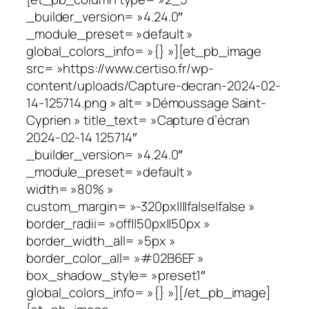
_builder_version= »4.24.0″
_module_preset= »default »
global_colors_info= »{} »][et_pb_image
src= »https://www.certiso.fr/wp-
content/uploads/Capture-decran-2024-02-
14-125714.png » alt= »Démoussage Saint-
Cyprien » title_text= »Capture d’écran
2024-02-14 125714″
_builder_version= »4.24.0″
_module_preset= »default »
width= »80% »
custom_margin= »-320px||||false|false »
border_radii= »off||50px||50px »
border_width_all= »5px »
border_color_all= »#02B6EF »
box_shadow_style= »preset1″
global_colors_info= »{} »][/et_pb_image]