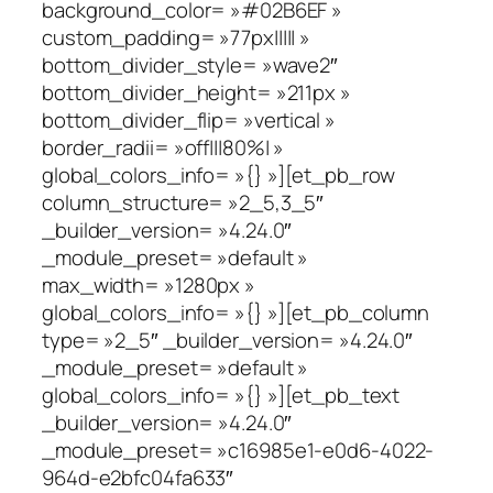
background_color= »#02B6EF »
custom_padding= »77px||||| »
bottom_divider_style= »wave2″
bottom_divider_height= »211px »
bottom_divider_flip= »vertical »
border_radii= »off|||80%| »
global_colors_info= »{} »][et_pb_row
column_structure= »2_5,3_5″
_builder_version= »4.24.0″
_module_preset= »default »
max_width= »1280px »
global_colors_info= »{} »][et_pb_column
type= »2_5″ _builder_version= »4.24.0″
_module_preset= »default »
global_colors_info= »{} »][et_pb_text
_builder_version= »4.24.0″
_module_preset= »c16985e1-e0d6-4022-
964d-e2bfc04fa633″