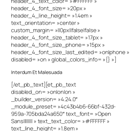
header_4_text_color= »#FFFFFF »
header_4_font_size= »20px »
header_4_line_height= »1.4em »
text_orientation= »center »
custom_margin= »||0px||false|false »
header_4_font_size_tablet= »17px »
header_4_font_size_phone= »15px »
header_4_font_size_last_edited= »on|phone »
disabled= »on » global_colors_info= »{} »]
Interdum Et Malesuada
[/et_pb_text][et_pb_text
disabled_on= »on|on|on »
_builder_version= »4.24.0″
_module_preset= »4c43b4b6-66bf-432d-
959a-705bda24a650″ text_font= »Open
Sans|||||||| » text_text_color= »#FFFFFF »
text_line_height= »1.8em »