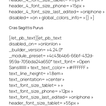
header_4_font_size_phone= »15px »
header_4_font_size_last_edited= »on|phone »
disabled= »on » global_colors_info= »{} »]
Cras Sagittis Purus
[/et_pb_text][et_pb_text
disabled_on= »on|on|on »
_builder_version= »4.24.0″
_module_preset= »4c43b4b6-66bf-432d-
959a-705bda24a650″ text_font= »Open
Sans|||||||| » text_text_color= »#FFFFFF »
text_line_height= »1.8em »
text_orientation= »center »
text_font_size_tablet= » »
text_font_size_phone= »12px »
text_font_size_last_edited= »on|phone »
header_font_size_tablet= »55px »