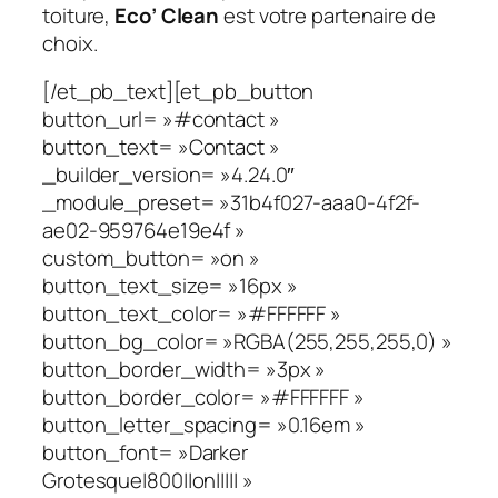
toiture,
Eco’ Clean
est votre partenaire de
choix.
[/et_pb_text][et_pb_button
button_url= »#contact »
button_text= »Contact »
_builder_version= »4.24.0″
_module_preset= »31b4f027-aaa0-4f2f-
ae02-959764e19e4f »
custom_button= »on »
button_text_size= »16px »
button_text_color= »#FFFFFF »
button_bg_color= »RGBA(255,255,255,0) »
button_border_width= »3px »
button_border_color= »#FFFFFF »
button_letter_spacing= »0.16em »
button_font= »Darker
Grotesque|800||on||||| »