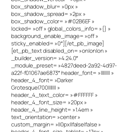
box_shadow_blur= »0px »
box_shadow_spread= »2px »
box_shadow_color= »#02B6EF »
locked= »off » global_colors_info= »{} »
background_enable_image= »off »
sticky_enabled= »0″][/et_pb_image]
[et_pb_text disabled_on= »on|on|on »
_builder_version= »4.24.0″
_module_preset= »4827deed-2a92-4d97-
a22f-f01067ae6873″ header_font= »|||||||| »
header_4_font= »Darker
Grotesque|700||||||| »
header_4_text_color= »#FFFFFF »
header_4_font_size= »20px »
header_4_line_height= »1.4em »
text_orientation= »center »
custom_margin= »||0px||false|false »
header_4_font_size_tablet= »17px »