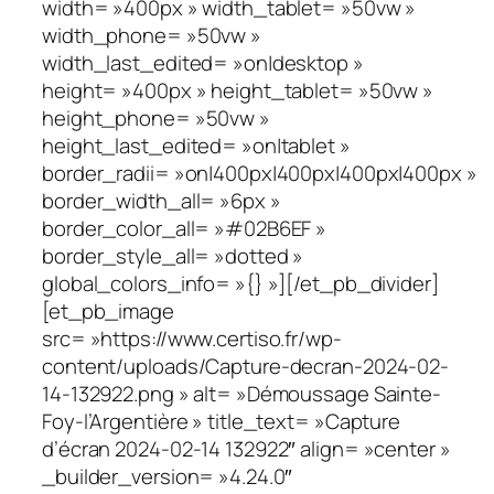
width= »400px » width_tablet= »50vw »
width_phone= »50vw »
width_last_edited= »on|desktop »
height= »400px » height_tablet= »50vw »
height_phone= »50vw »
height_last_edited= »on|tablet »
border_radii= »on|400px|400px|400px|400px »
border_width_all= »6px »
border_color_all= »#02B6EF »
border_style_all= »dotted »
global_colors_info= »{} »][/et_pb_divider]
[et_pb_image
src= »https://www.certiso.fr/wp-
content/uploads/Capture-decran-2024-02-
14-132922.png » alt= »Démoussage Sainte-
Foy-l’Argentière » title_text= »Capture
d’écran 2024-02-14 132922″ align= »center »
_builder_version= »4.24.0″