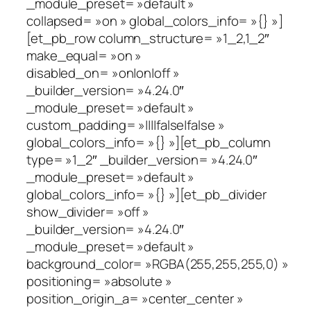
_module_preset= »default »
collapsed= »on » global_colors_info= »{} »]
[et_pb_row column_structure= »1_2,1_2″
make_equal= »on »
disabled_on= »on|on|off »
_builder_version= »4.24.0″
_module_preset= »default »
custom_padding= »||||false|false »
global_colors_info= »{} »][et_pb_column
type= »1_2″ _builder_version= »4.24.0″
_module_preset= »default »
global_colors_info= »{} »][et_pb_divider
show_divider= »off »
_builder_version= »4.24.0″
_module_preset= »default »
background_color= »RGBA(255,255,255,0) »
positioning= »absolute »
position_origin_a= »center_center »