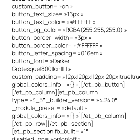
custom_button= »on »
button_text_size= »16px »
button_text_color= »#FFFFFF »
button_bg_color= »RGBA(255,255,255,0) »
button_border_width= »3px »
button_border_color= »#FFFFFF »
button_letter_spacing= »0.16em »
button_font= »Darker
Grotesque|800||on||||| »
custom_padding= »12px|20px|12px|20px|true|tru
global_colors_info= »{} »][/et_pb_button]
[/et_pb_column][et_pb_column
type= »3_5″ _builder_version= »4.24.0″
_module_preset= »default »
global_colors_info= »{} »][/et_pb_column]
[/et_pb_row][/et_pb_section]
[et_pb_section fb_built= »1″
disabled_on= »on|on|off »