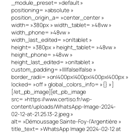
_module_preset= »default »
positioning= »absolute »
position_origin_a= »center_center »
width= »380px » width_tablet= »48vw »
width_phone= »48vw »
width_last_edited= »on|tablet »
height= »380px » height_tablet= »48vw »
height_phone= »48vw »
height_last_edited= »on|tablet »
custom_padding= »||||false|false »
border_radii= »on|400px|400px|400px|400px »
locked= »off » global_colors_info= »{} »]
[/et_pb_image][et_pb_image
src= »https://www.certiso.fr/wp-
content/uploads/WhatsApp-Image-2024-
02-12-at-21.25.13-2.jpeg »
alt= »Démoussage Sainte-Foy-l’Argentière »
title_text= »WhatsApp Image 2024-02-12 at