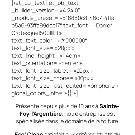
[/et_pb_text][et_pb_text
_builder_version= »4.24.0″
_module_preset= »518880c8-46c7-4ffa-
b5a6-93ffa99dcc17″ text_font= »Darker
Grotesque|500||||||| »
text_text_color= »#000000″
text_font_size= »20px »
text_line_height= »1.4em »
text_orientation= »center »
text_font_size_tablet= »20px »
text_font_size_phone= »16px »
text_font_size_last_edited= »on|phone »
global_colors_info= »{} »]
Présente depuis plus de 10 ans à
Sainte-
Foy-l’Argentière
, notre entreprise est
spécialisée dans le domaine de la toiture.
Eco’ Clean
satisfait aux critères stricts du