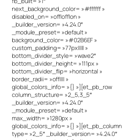
fb_built= »1″
next_background_color= »#ffffff »
disabled_on= »off|off|on »
_builder_version= »4.24.0″
_module_preset= »default »
background_color= »#02B6EF »
custom_padding= »77px||||| »
bottom_divider_style= »wave2″
bottom_divider_height= »111px »
bottom_divider_flip= »horizontal »
border_radii= »off|||| »
global_colors_info= »{} »][et_pb_row
column_structure= »2_5,3_5″
_builder_version= »4.24.0″
_module_preset= »default »
max_width= »1280px »
global_colors_info= »{} »][et_pb_column
type= »2_5″ _builder_version= »4.24.0″