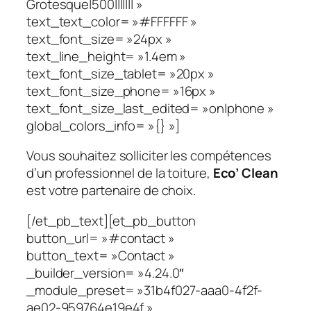
Grotesque|500||||||| »
text_text_color= »#FFFFFF »
text_font_size= »24px »
text_line_height= »1.4em »
text_font_size_tablet= »20px »
text_font_size_phone= »16px »
text_font_size_last_edited= »on|phone »
global_colors_info= »{} »]
Vous souhaitez solliciter les compétences
d’un professionnel de la toiture,
Eco’ Clean
est votre partenaire de choix.
[/et_pb_text][et_pb_button
button_url= »#contact »
button_text= »Contact »
_builder_version= »4.24.0″
_module_preset= »31b4f027-aaa0-4f2f-
ae02-959764e19e4f »