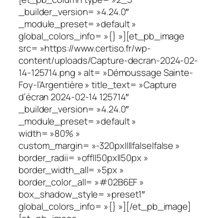
_builder_version= »4.24.0″
_module_preset= »default »
global_colors_info= »{} »][et_pb_image
src= »https://www.certiso.fr/wp-
content/uploads/Capture-decran-2024-02-
14-125714.png » alt= »Démoussage Sainte-
Foy-l’Argentière » title_text= »Capture
d’écran 2024-02-14 125714″
_builder_version= »4.24.0″
_module_preset= »default »
width= »80% »
custom_margin= »-320px||||false|false »
border_radii= »off||50px||50px »
border_width_all= »5px »
border_color_all= »#02B6EF »
box_shadow_style= »preset1″
global_colors_info= »{} »][/et_pb_image]