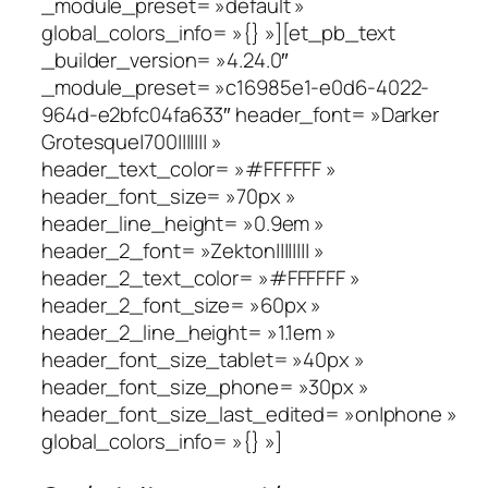
_module_preset= »default »
global_colors_info= »{} »][et_pb_text
_builder_version= »4.24.0″
_module_preset= »c16985e1-e0d6-4022-
964d-e2bfc04fa633″ header_font= »Darker
Grotesque|700||||||| »
header_text_color= »#FFFFFF »
header_font_size= »70px »
header_line_height= »0.9em »
header_2_font= »Zekton|||||||| »
header_2_text_color= »#FFFFFF »
header_2_font_size= »60px »
header_2_line_height= »1.1em »
header_font_size_tablet= »40px »
header_font_size_phone= »30px »
header_font_size_last_edited= »on|phone »
global_colors_info= »{} »]