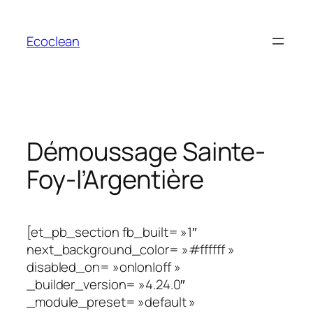
Aller
au
Ecoclean
contenu
Démoussage Sainte-
Foy-l’Argentière
[et_pb_section fb_built= »1″
next_background_color= »#ffffff »
disabled_on= »on|on|off »
_builder_version= »4.24.0″
_module_preset= »default »