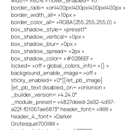
width= »60% » hover_enabled= »0″
border_radii= »on|400px|400px|400px|400px »
border_width_all= »10px »
border_color_all= »RGBA(255,255,255,0) »
box_shadow_style= »preset1″
box_shadow_vertical= »0px »
box_shadow_blur= »0px »
box_shadow_spread= »2px »
box_shadow_color= »#02B6EF »
locked= »off » global_colors_info= »{} »
background_enable_image= »off »
sticky_enabled= »0″][/et_pb_image]
[et_pb_text disabled_on= »on|on|on »
_builder_version= »4.24.0″
_module_preset= »4827deed-2a92-4d97-
a22f-f01067ae6873″ header_font= »|||||||| »
header_4_font= »Darker
Grotesque|700||||||| »