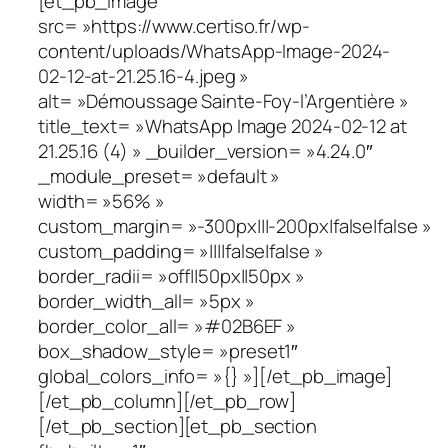
[et_pb_image
src= »https://www.certiso.fr/wp-
content/uploads/WhatsApp-Image-2024-
02-12-at-21.25.16-4.jpeg »
alt= »Démoussage Sainte-Foy-l’Argentière »
title_text= »WhatsApp Image 2024-02-12 at
21.25.16 (4) » _builder_version= »4.24.0″
_module_preset= »default »
width= »56% »
custom_margin= »-300px|||-200px|false|false »
custom_padding= »||||false|false »
border_radii= »off||50px||50px »
border_width_all= »5px »
border_color_all= »#02B6EF »
box_shadow_style= »preset1″
global_colors_info= »{} »][/et_pb_image]
[/et_pb_column][/et_pb_row]
[/et_pb_section][et_pb_section