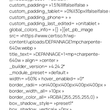
custom_padding= »1.5%||||false|false »
custom_padding_tablet= »0%||30px||false|false 
custom_padding_phone= » »
custom_padding_last_edited= »on|tablet »
global_colors_info= »{} »][et_pb_image
src= »https://www.certiso.fr/wp-
content/uploads/DEPANNAGE1mpcharpente-
640w.webp »
title_text= »DEPANNAGE+1+mp+charpente-
640w » align= »center »
_builder_version= »4.24.2″
_module_preset= »default »
width= »60% » hover_enabled= »0″
border_radii= »on|400px|400px|400px|400px »
border_width_all= »10px »
border_color_all= »RGBA(255,255,255,0) »
box_shadow_style= »preset1″
box_shadow_vertical= »0px »