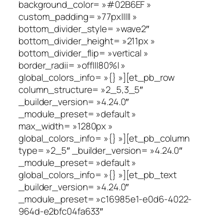
background_color= »#02B6EF »
custom_padding= »77px||||| »
bottom_divider_style= »wave2″
bottom_divider_height= »211px »
bottom_divider_flip= »vertical »
border_radii= »off|||80%| »
global_colors_info= »{} »][et_pb_row
column_structure= »2_5,3_5″
_builder_version= »4.24.0″
_module_preset= »default »
max_width= »1280px »
global_colors_info= »{} »][et_pb_column
type= »2_5″ _builder_version= »4.24.0″
_module_preset= »default »
global_colors_info= »{} »][et_pb_text
_builder_version= »4.24.0″
_module_preset= »c16985e1-e0d6-4022-
964d-e2bfc04fa633″