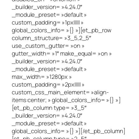
_builder_version= »4.24.0″
_module_preset= »default »
custom_padding= »1px||||| »
global_colors_info= »{} »][et_pb_row
column_structure= »3_5,2_5″
use_custom_gutter= »on »
gutter_width= »1″ make_equal= »on »
_builder_version= »4.24.0″
_module_preset= »default »
max_width= »1280px »
custom_padding= »2px||||| »
custom_css_main_element= »align-
items:center; » global_colors_info= »{} »]
[et_pb_column type= »3_5″
_builder_version= »4.24.0″
_module_preset= »default »
global_colors_info= »{} »][/et_pb_column]
[et_pb_column type= »2_5″