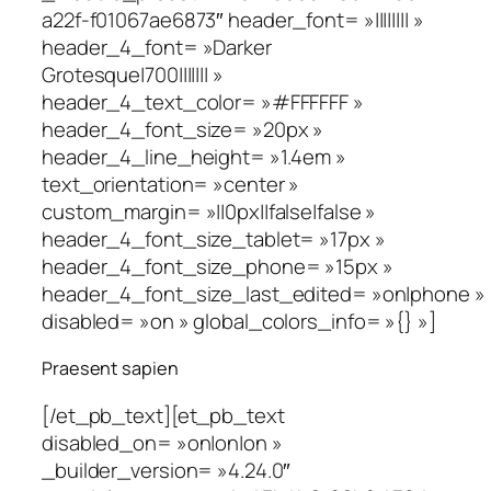
a22f-f01067ae6873″ header_font= »|||||||| »
header_4_font= »Darker
Grotesque|700||||||| »
header_4_text_color= »#FFFFFF »
header_4_font_size= »20px »
header_4_line_height= »1.4em »
text_orientation= »center »
custom_margin= »||0px||false|false »
header_4_font_size_tablet= »17px »
header_4_font_size_phone= »15px »
header_4_font_size_last_edited= »on|phone »
disabled= »on » global_colors_info= »{} »]
Praesent sapien
[/et_pb_text][et_pb_text
disabled_on= »on|on|on »
_builder_version= »4.24.0″