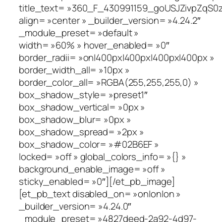
title_text= »360_F_430991159_goUSJZivpZqS0
align= »center » _builder_version= »4.24.2″
_module_preset= »default »
width= »60% » hover_enabled= »0″
border_radii= »on|400px|400px|400px|400px »
border_width_all= »10px »
border_color_all= »RGBA(255,255,255,0) »
box_shadow_style= »preset1″
box_shadow_vertical= »0px »
box_shadow_blur= »0px »
box_shadow_spread= »2px »
box_shadow_color= »#02B6EF »
locked= »off » global_colors_info= »{} »
background_enable_image= »off »
sticky_enabled= »0″][/et_pb_image]
[et_pb_text disabled_on= »on|on|on »
_builder_version= »4.24.0″
_module_preset= »4827deed-2a92-4d97-