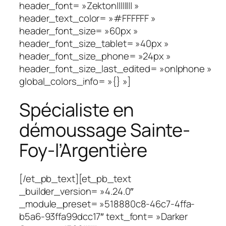
header_font= »Zekton|||||||| »
header_text_color= »#FFFFFF »
header_font_size= »60px »
header_font_size_tablet= »40px »
header_font_size_phone= »24px »
header_font_size_last_edited= »on|phone »
global_colors_info= »{} »]
Spécialiste en
démoussage Sainte-
Foy-l’Argentière
[/et_pb_text][et_pb_text
_builder_version= »4.24.0″
_module_preset= »518880c8-46c7-4ffa-
b5a6-93ffa99dcc17″ text_font= »Darker