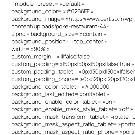
_module_preset= »default »
background_color= »#02B6EF »
background_image= »https://www.certiso.fr/wp-
content/uploads/poke-restaurant-44-
2.png » background_size= »contain »
background_position= »top_center »
width= »90% »
custom_margin= »||||false|false »
custom_padding= »|50px|50px|50px|false|true »
custom_padding_tablet= »0px|30px||30px|false|
custom_padding_phone= »0px|20px|20px|20px|fa
background_color_tablet= »#000000″
background_last_edited= »on|tablet »
background_enable_color_tablet= »on »
background_enable_mask_style_tablet= »off »
background_mask_transform_tablet= »rotate_90_
background_mask_aspect_ratio_tablet= »portra
background_mask_aspect_ratio_phone= »portra