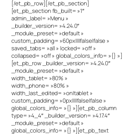
[/et_pb_row][/et_pb_section]
[et_pb_section fb_built= »1″
admin_label= »Menu »
_builder_version= »4.24.0″
_module_preset= »default »
custom_padding= »60px||||false|false »
saved_tabs= »all » locked= »off »
collapsed= »off » global_colors_info= »{} »]
[et_pb_row _builder_version= »4.24.0″
_module_preset= »default »
width_tablet= »80% »
width_phone= »80% »
width_last_edited= »on|tablet »
custom_padding= »0px||||false|false »
global_colors_info= »{} »][et_pb_column
type= »4_4″ _builder_version= »4.17.4″
_module_preset= »default »
global_colors_info= »{} »][et_pb_text