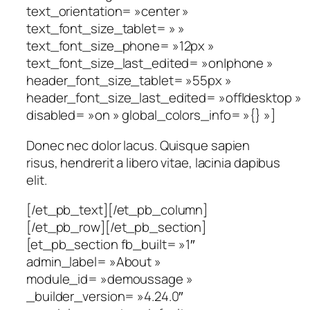
text_orientation= »center »
text_font_size_tablet= » »
text_font_size_phone= »12px »
text_font_size_last_edited= »on|phone »
header_font_size_tablet= »55px »
header_font_size_last_edited= »off|desktop »
disabled= »on » global_colors_info= »{} »]
Donec nec dolor lacus. Quisque sapien
risus, hendrerit a libero vitae, lacinia dapibus
elit.
[/et_pb_text][/et_pb_column]
[/et_pb_row][/et_pb_section]
[et_pb_section fb_built= »1″
admin_label= »About »
module_id= »demoussage »
_builder_version= »4.24.0″