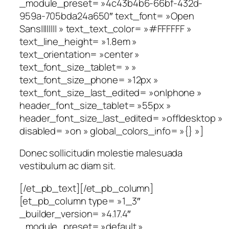
_module_preset= »4c43b4b6-66bf-432d-
959a-705bda24a650″ text_font= »Open
Sans|||||||| » text_text_color= »#FFFFFF »
text_line_height= »1.8em »
text_orientation= »center »
text_font_size_tablet= » »
text_font_size_phone= »12px »
text_font_size_last_edited= »on|phone »
header_font_size_tablet= »55px »
header_font_size_last_edited= »off|desktop »
disabled= »on » global_colors_info= »{} »]
Donec sollicitudin molestie malesuada
vestibulum ac diam sit.
[/et_pb_text][/et_pb_column]
[et_pb_column type= »1_3″
_builder_version= »4.17.4″
_module_preset= »default »