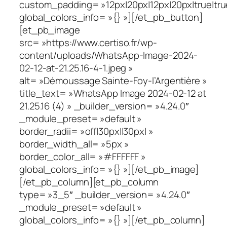
custom_padding= »12px|20px|12px|20px|true|tru
global_colors_info= »{} »][/et_pb_button]
[et_pb_image
src= »https://www.certiso.fr/wp-
content/uploads/WhatsApp-Image-2024-
02-12-at-21.25.16-4-1.jpeg »
alt= »Démoussage Sainte-Foy-l’Argentière »
title_text= »WhatsApp Image 2024-02-12 at
21.25.16 (4) » _builder_version= »4.24.0″
_module_preset= »default »
border_radii= »off|30px||30px| »
border_width_all= »5px »
border_color_all= »#FFFFFF »
global_colors_info= »{} »][/et_pb_image]
[/et_pb_column][et_pb_column
type= »3_5″ _builder_version= »4.24.0″
_module_preset= »default »
global_colors_info= »{} »][/et_pb_column]