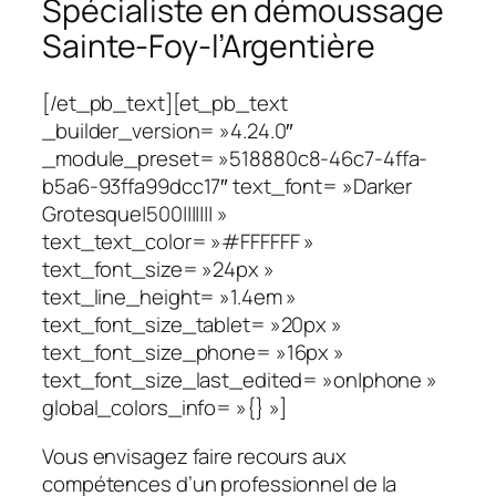
Spécialiste en démoussage
Sainte-Foy-l’Argentière
[/et_pb_text][et_pb_text
_builder_version= »4.24.0″
_module_preset= »518880c8-46c7-4ffa-
b5a6-93ffa99dcc17″ text_font= »Darker
Grotesque|500||||||| »
text_text_color= »#FFFFFF »
text_font_size= »24px »
text_line_height= »1.4em »
text_font_size_tablet= »20px »
text_font_size_phone= »16px »
text_font_size_last_edited= »on|phone »
global_colors_info= »{} »]
Vous envisagez faire recours aux
compétences d’un professionnel de la