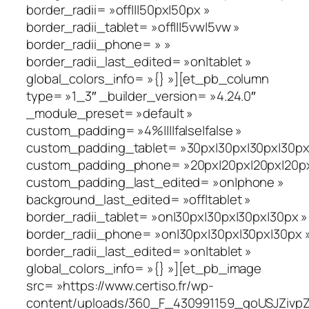
border_radii= »off|||50px|50px »
border_radii_tablet= »off|||5vw|5vw »
border_radii_phone= » »
border_radii_last_edited= »on|tablet »
global_colors_info= »{} »][et_pb_column
type= »1_3″ _builder_version= »4.24.0″
_module_preset= »default »
custom_padding= »4%||||false|false »
custom_padding_tablet= »30px|30px|30px|30px|
custom_padding_phone= »20px|20px|20px|20px|
custom_padding_last_edited= »on|phone »
background_last_edited= »off|tablet »
border_radii_tablet= »on|30px|30px|30px|30px »
border_radii_phone= »on|30px|30px|30px|30px 
border_radii_last_edited= »on|tablet »
global_colors_info= »{} »][et_pb_image
src= »https://www.certiso.fr/wp-
content/uploads/360_F_430991159_goUSJZivpZ