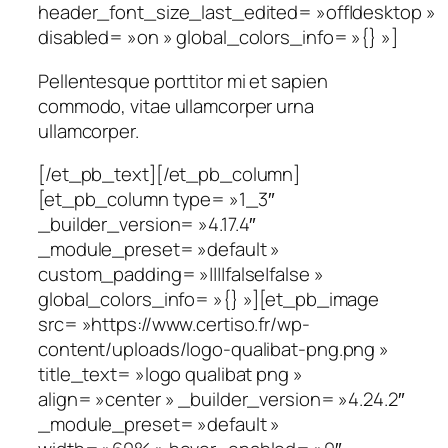
header_font_size_last_edited= »off|desktop »
disabled= »on » global_colors_info= »{} »]
Pellentesque porttitor mi et sapien
commodo, vitae ullamcorper urna
ullamcorper.
[/et_pb_text][/et_pb_column]
[et_pb_column type= »1_3″
_builder_version= »4.17.4″
_module_preset= »default »
custom_padding= »||||false|false »
global_colors_info= »{} »][et_pb_image
src= »https://www.certiso.fr/wp-
content/uploads/logo-qualibat-png.png »
title_text= »logo qualibat png »
align= »center » _builder_version= »4.24.2″
_module_preset= »default »