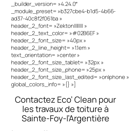
_builder_version= »4.24.0″
_module_preset= »b327cbe4-b1d5-4b66-
ad37-40c8f2f061ba »
header_2_font= »Zekton|||||||| »
header_2_text_color= »#02B6EF »
header_2_font_size= »40px »
header_2_line_height= »1.1em »
text_orientation= »center »
header_2_font_size_tablet= »32px »
header_2_font_size_phone= »25px »
header_2_font_size_last_edited= »on|phone »
global_colors_info= »{} »]
Contactez Eco’ Clean pour
les travaux de toiture à
Sainte-Foy-l’Argentière