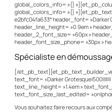
global_colors_info= »{} »][et_pb_col
global_colors_info= »{} »][et_pb_te
e2bfc04fa633″ header_font= »Darker G
header_line_height= »0.9em » header_
header_2_font_size= »60px » header_
header_font_size_phone= »30px » hea
Spécialiste en démoussag
[/et_pb_text][et_pb_text _builder_v
text_font= »Darker Grotesque|500||||||
text_line_height= »1.4em » text_font
text_font_size_last_edited= »on|phone
Vous souhaitez faire recours aux compé