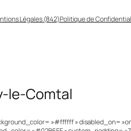
ntions Légales (842)
Politique de Confidential
-le-Comtal
kground_color= »#ffffff » disabled_on= »on|
nd_color= »#02B6EF » custom_padding= »77px