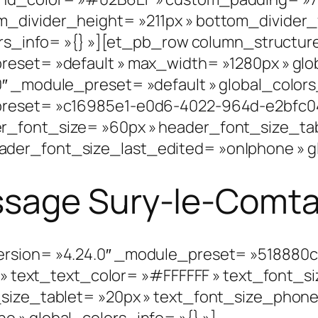
divider_height= »211px » bottom_divider_fl
lors_info= »{} »][et_pb_row column_structu
reset= »default » max_width= »1280px » glo
0″ _module_preset= »default » global_colors
reset= »c16985e1-e0d6-4022-964d-e2bfc04fa6
r_font_size= »60px » header_font_size_tab
der_font_size_last_edited= »on|phone » glo
sage Sury-le-Comta
ersion= »4.24.0″ _module_preset= »518880
| » text_text_color= »#FFFFFF » text_font_s
_size_tablet= »20px » text_font_size_phone
 » global_colors_info= »{} »]