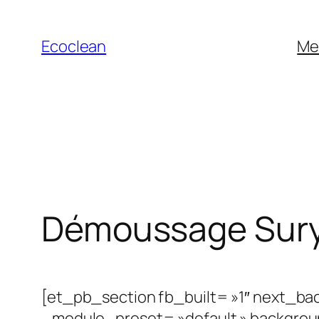
Aller
au
Ecoclean
Me
contenu
Démoussage Sury
[et_pb_section fb_built= »1″ next_bac
_module_preset= »default » backgrou