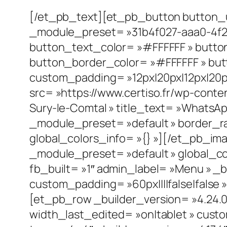
[/et_pb_text][et_pb_button button_ur
_module_preset= »31b4f027-aaa0-4f2
button_text_color= »#FFFFFF » butto
button_border_color= »#FFFFFF » butto
custom_padding= »12px|20px|12px|20px
src= »https://www.certiso.fr/wp-cont
Sury-le-Comtal » title_text= »WhatsApp
_module_preset= »default » border_rad
global_colors_info= »{} »][/et_pb_i
_module_preset= »default » global_c
fb_built= »1″ admin_label= »Menu » _
custom_padding= »60px||||false|false » 
[et_pb_row _builder_version= »4.24.
width_last_edited= »on|tablet » custo