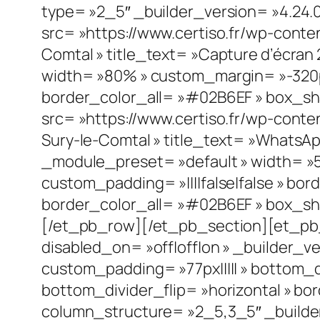
type= »2_5″ _builder_version= »4.24.
src= »https://www.certiso.fr/wp-cont
Comtal » title_text= »Capture d’écran
width= »80% » custom_margin= »-320px||
border_color_all= »#02B6EF » box_sh
src= »https://www.certiso.fr/wp-cont
Sury-le-Comtal » title_text= »WhatsApp
_module_preset= »default » width= »5
custom_padding= »||||false|false » bor
border_color_all= »#02B6EF » box_sh
[/et_pb_row][/et_pb_section][et_pb_s
disabled_on= »off|off|on » _builder_
custom_padding= »77px||||| » bottom_
bottom_divider_flip= »horizontal » bor
column_structure= »2_5,3_5″ _builde