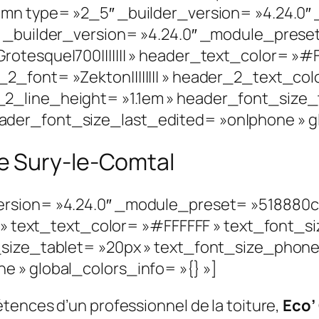
umn type= »2_5″ _builder_version= »4.24.0″
xt _builder_version= »4.24.0″ _module_pre
rotesque|700||||||| » header_text_color= »#
2_font= »Zekton|||||||| » header_2_text_col
2_line_height= »1.1em » header_font_size_
der_font_size_last_edited= »on|phone » glo
e Sury-le-Comtal
ersion= »4.24.0″ _module_preset= »518880
| » text_text_color= »#FFFFFF » text_font_s
_size_tablet= »20px » text_font_size_phone
 » global_colors_info= »{} »]
tences d’un professionnel de la toiture,
Eco’