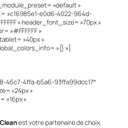
 _module_preset= »default »
set= »c16985e1-e0d6-4022-964d-
FFFFFF » header_font_size= »70px »
or= »#FFFFFF »
tablet= »40px »
bal_colors_info= »{} »]
c8-46c7-4ffa-b5a6-93ffa99dcc17″
ize= »24px »
= »16px »
 Clean
est votre partenaire de choix.