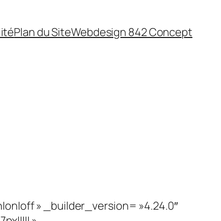
ité
Plan du Site
Webdesign 842 Concept
on|off » _builder_version= »4.24.0″
||||| »