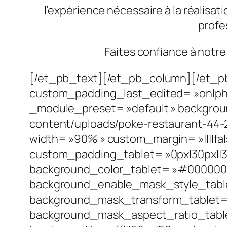
l’expérience nécessaire à la réalisat
profes
Faites confiance à notre
[/et_pb_text][/et_pb_column][/et_p
custom_padding_last_edited= »on|phon
_module_preset= »default » backgrou
content/uploads/poke-restaurant-44-
width= »90% » custom_margin= »||||fal
custom_padding_tablet= »0px|30px||30
background_color_tablet= »#000000″ 
background_enable_mask_style_table
background_mask_transform_tablet= »
background_mask_aspect_ratio_tablet