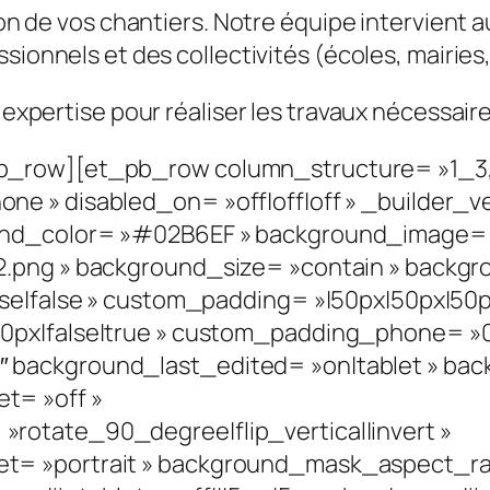
ion de vos chantiers. Notre équipe intervient a
sionnels et des collectivités (écoles, mairies,
 expertise pour réaliser les travaux nécessaire
b_row][et_pb_row column_structure= »1_3,
e » disabled_on= »off|off|off » _builder_ve
nd_color= »#02B6EF » background_image= »h
2.png » background_size= »contain » backgr
se|false » custom_padding= »|50px|50px|50px
px|false|true » custom_padding_phone= »0p
background_last_edited= »on|tablet » bac
t= »off »
rotate_90_degree|flip_vertical|invert »
= »portrait » background_mask_aspect_rat