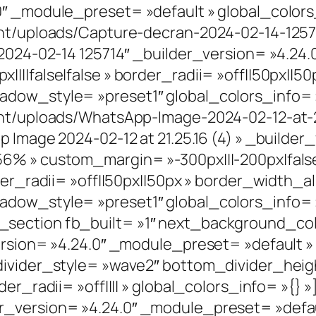
0″ _module_preset= »default » global_color
ent/uploads/Capture-decran-2024-02-14-1257
 2024-02-14 125714″ _builder_version= »4.24
||false|false » border_radii= »off||50px||50
adow_style= »preset1″ global_colors_info=
ent/uploads/WhatsApp-Image-2024-02-12-at-2
 Image 2024-02-12 at 21.25.16 (4) » _builder
6% » custom_margin= »-300px|||-200px|false
der_radii= »off||50px||50px » border_width_al
adow_style= »preset1″ global_colors_info=
ection fb_built= »1″ next_background_colo
version= »4.24.0″ _module_preset= »default
divider_style= »wave2″ bottom_divider_heigh
der_radii= »off|||| » global_colors_info= »{}
r_version= »4.24.0″ _module_preset= »defau