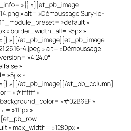
s_info= »{} »][et_pb_image
14.png » alt= »Démoussage Sury-le-
.0″ _module_preset= »default »
px » border_width_all= »5px »
 »{} »][/et_pb_image][et_pb_image
1.25.16-4.jpeg » alt= »Démoussage
_version= »4.24.0″
|false »
l= »5px »
 »{} »][/et_pb_image][/et_pb_column]
r= »#ffffff »
 » background_color= »#02B6EF »
t= »111px »
 »][et_pb_row
lt » max_width= »1280px »