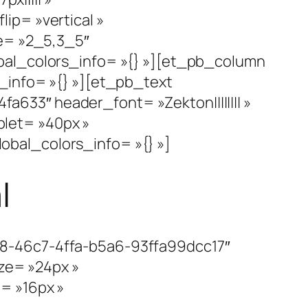
ip= »vertical »
re= »2_5,3_5″
bal_colors_info= »{} »][et_pb_column
_info= »{} »][et_pb_text
33″ header_font= »Zekton|||||||| »
let= »40px »
bal_colors_info= »{} »]
l
c8-46c7-4ffa-b5a6-93ffa99dcc17″
ize= »24px »
= »16px »