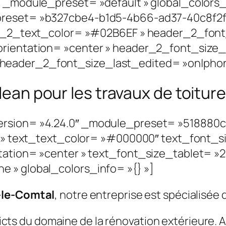
″ _module_preset= »default » global_colors_
preset= »b327cbe4-b1d5-4b66-ad37-40c8f2f
der_2_text_color= »#02B6EF » header_2_font
orientation= »center » header_2_font_size_
eader_2_font_size_last_edited= »on|phone 
ean pour les travaux de toitur
ersion= »4.24.0″ _module_preset= »518880
|| » text_text_color= »#000000″ text_font_s
ntation= »center » text_font_size_tablet= »
 » global_colors_info= »{} »]
-le-Comtal
, notre entreprise est spécialisée 
tricts du domaine de la rénovation extérieure.