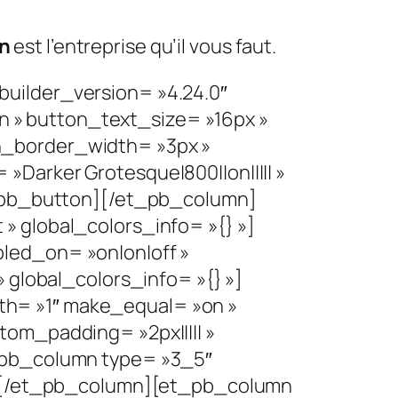
an
est l’entreprise qu’il vous faut.
uilder_version= »4.24.0″
 » button_text_size= »16px »
n_border_width= »3px »
Darker Grotesque|800||on||||| »
t_pb_button][/et_pb_column]
» global_colors_info= »{} »]
led_on= »on|on|off »
 global_colors_info= »{} »]
h= »1″ make_equal= »on »
om_padding= »2px||||| »
_pb_column type= »3_5″
 »][/et_pb_column][et_pb_column