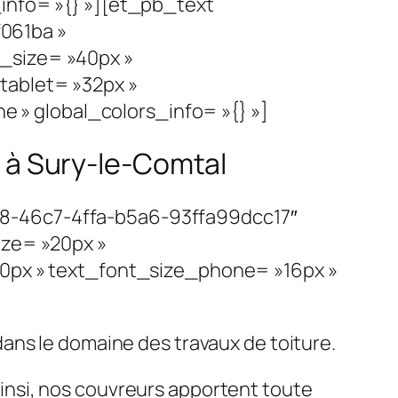
info= »{} »][et_pb_text
061ba »
_size= »40px »
tablet= »32px »
» global_colors_info= »{} »]
e à Sury-le-Comtal
c8-46c7-4ffa-b5a6-93ffa99dcc17″
ize= »20px »
20px » text_font_size_phone= »16px »
dans le domaine des travaux de toiture.
 Ainsi, nos couvreurs apportent toute