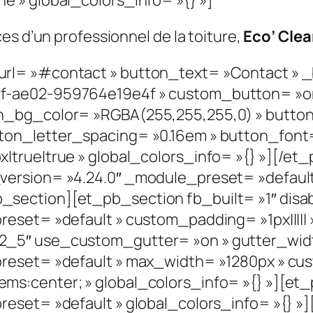
es d’un professionnel de la toiture,
Eco’ Cle
l= »#contact » button_text= »Contact » _b
f-ae02-959764e19e4f » custom_button= »on
n_bg_color= »RGBA(255,255,255,0) » butto
n_letter_spacing= »0.16em » button_font= »
|true|true » global_colors_info= »{} »][/e
ersion= »4.24.0″ _module_preset= »default 
section][et_pb_section fb_built= »1″ disab
eset= »default » custom_padding= »1px||||| »
2_5″ use_custom_gutter= »on » gutter_widt
reset= »default » max_width= »1280px » cust
ms:center; » global_colors_info= »{} »][et
reset= »default » global_colors_info= »{}