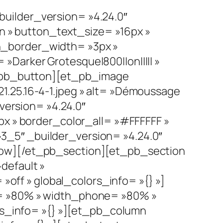
uilder_version= »4.24.0″
 » button_text_size= »16px »
n_border_width= »3px »
Darker Grotesque|800||on||||| »
et_pb_button][et_pb_image
1.25.16-4-1.jpeg » alt= »Démoussage
_version= »4.24.0″
px » border_color_all= »#FFFFFF »
_5″ _builder_version= »4.24.0″
row][/et_pb_section][et_pb_section
default »
 »off » global_colors_info= »{} »]
t= »80% » width_phone= »80% »
ors_info= »{} »][et_pb_column