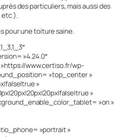
uprès des particuliers, mais aussi des
 etc.).
s pour une toiture saine.
1_3,1_3″
rsion= »4.24.0″
ttps://www.certiso.fr/wp-
ound_position= »top_center »
|false|true »
x|20px|20px|20px|false|true »
kground_enable_color_tablet= »on »
io_phone= »portrait »