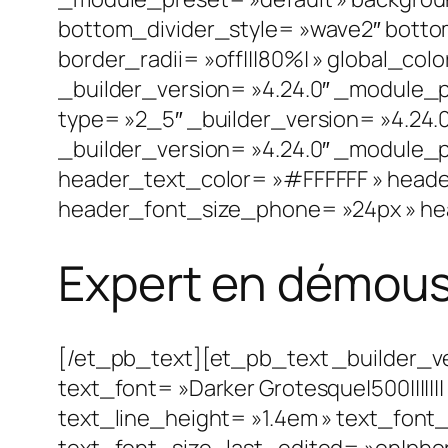
bottom_divider_style= »wave2″ bottom_
border_radii= »off|||80%| » global_co
_builder_version= »4.24.0″ _module_p
type= »2_5″ _builder_version= »4.24.
_builder_version= »4.24.0″ _module_p
header_text_color= »#FFFFFF » heade
header_font_size_phone= »24px » hea
Expert en démous
[/et_pb_text][et_pb_text _builder_v
text_font= »Darker Grotesque|500||||||
text_line_height= »1.4em » text_font
text_font_size_last_edited= »on|phone