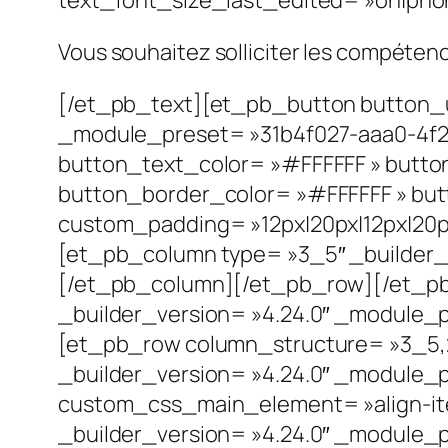
Vous souhaitez solliciter les compétenc
[/et_pb_text][et_pb_button button_ur
_module_preset= »31b4f027-aaa0-4f2
button_text_color= »#FFFFFF » butto
button_border_color= »#FFFFFF » butto
custom_padding= »12px|20px|12px|20px
[et_pb_column type= »3_5″ _builder_v
[/et_pb_column][/et_pb_row][/et_pb_
_builder_version= »4.24.0″ _module_pr
[et_pb_row column_structure= »3_5,
_builder_version= »4.24.0″ _module_p
custom_css_main_element= »align-ite
_builder_version= »4.24.0″ _module_p