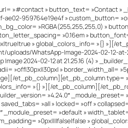
l= »#contact » button_text= »Contact » _b
f-ae02-959764e19e4f » custom_button= »on
n_bg_color= »RGBA(255,255,255,0) » butto
n_letter_spacing= »0.16em » button_font= »
|true|true » global_colors_info= »{} »][/
ent/uploads/WhatsApp-Image-2024-02-12-at-2
 Image 2024-02-12 at 21.25.16 (4) » _builder
ii= »off|30px||30px| » border_width_all= »5
mage][/et_pb_column][et_pb_column type= »3
olors_info= »{} »][/et_pb_column][/et_pb_
builder_version= »4.24.0″ _module_preset= »
saved_tabs= »all » locked= »off » collapsed=
0″ _module_preset= »default » width_table
m_padding= »0px||||false|false » global_col