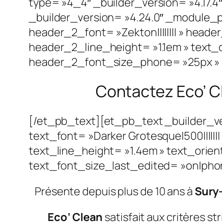
type= »4_4″ _builder_version= »4.17.4
_builder_version= »4.24.0″ _module_
header_2_font= »Zekton|||||||| » hea
header_2_line_height= »1.1em » text_
header_2_font_size_phone= »25px » h
Contactez Eco’ Cl
[/et_pb_text][et_pb_text _builder_v
text_font= »Darker Grotesque|500|||||
text_line_height= »1.4em » text_orie
text_font_size_last_edited= »on|phone
Présente depuis plus de 10 ans à
Sury
Eco’ Clean
satisfait aux critères s