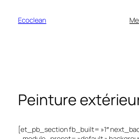
Aller
au
Ecoclean
Me
contenu
Peinture extérieur
[et_pb_section fb_built= »1″ next_bac
_module_preset= »default » backgrou