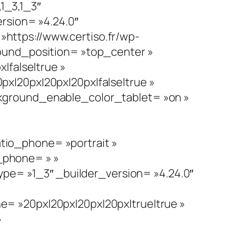
1_3,1_3″
rsion= »4.24.0″
ttps://www.certiso.fr/wp-
ound_position= »top_center »
|false|true »
x|20px|20px|20px|false|true »
kground_enable_color_tablet= »on »
io_phone= »portrait »
i_phone= » »
ype= »1_3″ _builder_version= »4.24.0″
= »20px|20px|20px|20px|true|true »
»