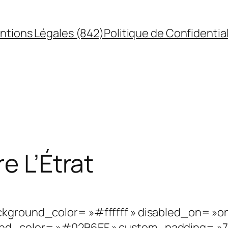
ntions Légales (842)
Politique de Confidential
e L’Étrat
kground_color= »#ffffff » disabled_on= »on|
nd_color= »#02B6EF » custom_padding= »77px