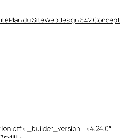
ité
Plan du Site
Webdesign 842 Concept
on|off » _builder_version= »4.24.0″
||||| »