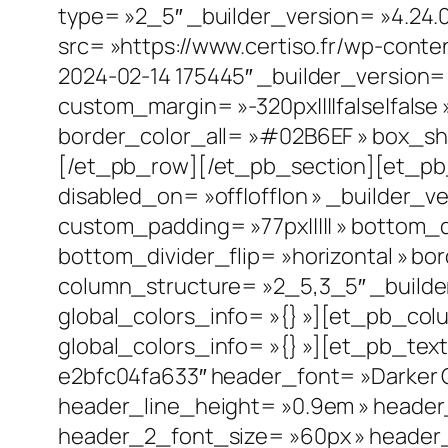
type= »2_5″ _builder_version= »4.24.
src= »https://www.certiso.fr/wp-cont
2024-02-14 175445″ _builder_version=
custom_margin= »-320px||||false|false 
border_color_all= »#02B6EF » box_sh
[/et_pb_row][/et_pb_section][et_pb_s
disabled_on= »off|off|on » _builder_
custom_padding= »77px||||| » bottom_
bottom_divider_flip= »horizontal » bor
column_structure= »2_5,3_5″ _builde
global_colors_info= »{} »][et_pb_col
global_colors_info= »{} »][et_pb_te
e2bfc04fa633″ header_font= »Darker G
header_line_height= »0.9em » header_
header_2_font_size= »60px » header_