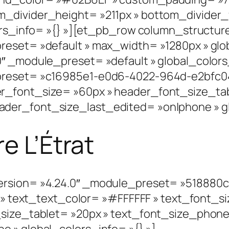
divider_height= »211px » bottom_divider_fl
lors_info= »{} »][et_pb_row column_structu
reset= »default » max_width= »1280px » glo
0″ _module_preset= »default » global_colors
reset= »c16985e1-e0d6-4022-964d-e2bfc04fa6
r_font_size= »60px » header_font_size_tab
der_font_size_last_edited= »on|phone » glo
e L’Étrat
ersion= »4.24.0″ _module_preset= »518880
| » text_text_color= »#FFFFFF » text_font_s
_size_tablet= »20px » text_font_size_phone
 » global_colors_info= »{} »]