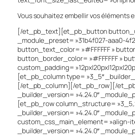
Vous souhaitez embellir vos éléments ex
[/et_pb_text][et_pb_button button_ur
_module_preset= »31b4f027-aaa0-4f2
button_text_color= »#FFFFFF » butto
button_border_color= »#FFFFFF » butto
custom_padding= »12px|20px|12px|20px
[et_pb_column type= »3_5″ _builder_v
[/et_pb_column][/et_pb_row][/et_pb_
_builder_version= »4.24.0″ _module_pr
[et_pb_row column_structure= »3_5,
_builder_version= »4.24.0″ _module_p
custom_css_main_element= »align-ite
_builder_version= »4.24.0″ _module_p