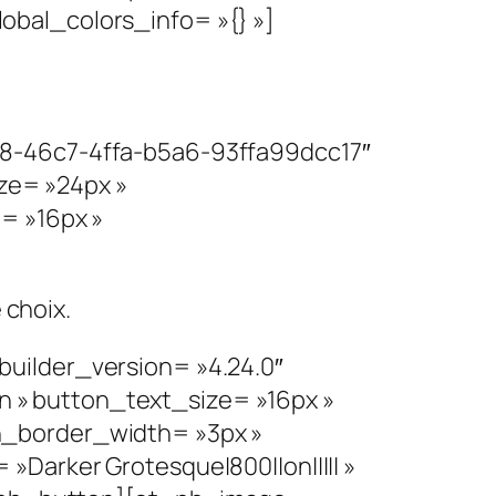
bal_colors_info= »{} »]
c8-46c7-4ffa-b5a6-93ffa99dcc17″
ize= »24px »
= »16px »
 choix.
uilder_version= »4.24.0″
 » button_text_size= »16px »
n_border_width= »3px »
Darker Grotesque|800||on||||| »