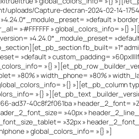
|true|true » global_colors_info= »{} »][/
ent/uploads/Capture-decran-2024-02-14-17544
»4.24.0″ _module_preset= »default » border_r
r_all= »#FFFFFF » global_colors_info= »{} 
ersion= »4.24.0″ _module_preset= »default 
section][et_pb_section fb_built= »1″ adm
eset= »default » custom_padding= »60px||||fa
l_colors_info= »{} »][et_pb_row _builder_ve
blet= »80% » width_phone= »80% » width_la
 global_colors_info= »{} »][et_pb_column typ
lors_info= »{} »][et_pb_text _builder_versi
ad37-40c8f2f061ba » header_2_font= »Zekto
der_2_font_size= »40px » header_2_line_h
2_font_size_tablet= »32px » header_2_font
phone » global_colors_info= »{} »]