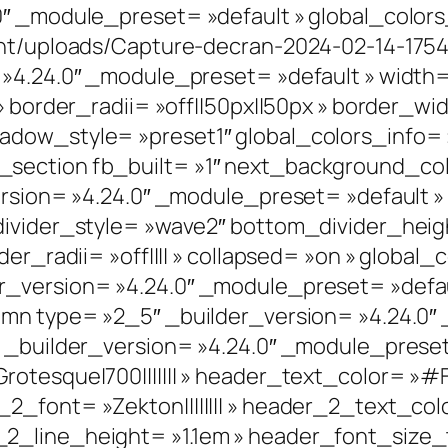
0″ _module_preset= »default » global_color
ent/uploads/Capture-decran-2024-02-14-17544
 »4.24.0″ _module_preset= »default » width
» border_radii= »off||50px||50px » border_wi
adow_style= »preset1″ global_colors_info=
ection fb_built= »1″ next_background_colo
version= »4.24.0″ _module_preset= »default
divider_style= »wave2″ bottom_divider_heigh
der_radii= »off|||| » collapsed= »on » global
r_version= »4.24.0″ _module_preset= »defau
umn type= »2_5″ _builder_version= »4.24.0″
xt _builder_version= »4.24.0″ _module_pre
rotesque|700||||||| » header_text_color= »#
2_font= »Zekton|||||||| » header_2_text_col
2_line_height= »1.1em » header_font_size_