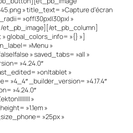
et_pb_button][et_pb_image
5.png » title_text= »Capture d’écran
adii= »off|30px||30px| »
»][/et_pb_image][/et_pb_column]
» global_colors_info= »{} »]
in_label= »Menu »
lse|false » saved_tabs= »all »
rsion= »4.24.0″
st_edited= »on|tablet »
e= »4_4″ _builder_version= »4.17.4″
on= »4.24.0″
n|||||||| »
eight= »1.1em »
_size_phone= »25px »