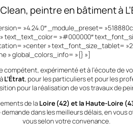
 Clean, peintre en bâtiment à L’
ersion= »4.24.0″ _module_preset= »518880
|| » text_text_color= »#000000″ text_font_s
ntation= »center » text_font_size_tablet= »
 » global_colors_info= »{} »]
re compétent, expérimenté et à l’écoute de vo
 à
L’Étrat
, pour les particuliers et pour les pro
sition pour la réalisation de vos travaux de pei
tements de la
Loire (42) et la Haute-Loire (4
demande dans les meilleurs délais, en vous off
vous selon votre convenance.