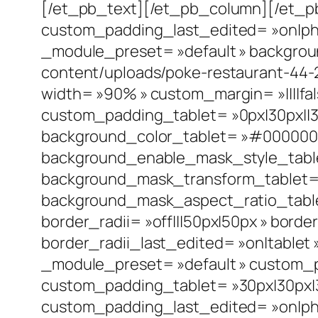
[/et_pb_text][/et_pb_column][/et_p
custom_padding_last_edited= »on|phon
_module_preset= »default » backgrou
content/uploads/poke-restaurant-44-
width= »90% » custom_margin= »||||fal
custom_padding_tablet= »0px|30px||30
background_color_tablet= »#000000″ 
background_enable_mask_style_table
background_mask_transform_tablet= »
background_mask_aspect_ratio_tablet
border_radii= »off|||50px|50px » borde
border_radii_last_edited= »on|tablet 
_module_preset= »default » custom_pa
custom_padding_tablet= »30px|30px|3
custom_padding_last_edited= »on|pho