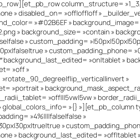
b_row][et_pb_row column_structure= »1_3,
e » disabled_on= »off|off|off » _builder_ve
nd_color= »#02B6EF » background_image= »h
2.png » background_size= »contain » backgr
se|false » custom_padding= »|50px|50px|50px
px|false|true » custom_padding_phone= »0p
background_last_edited= »on|tablet » bac
t= »off »
rotate_90_degree|flip_vertical|invert »
= »portrait » background_mask_aspect_rat
r_radii_tablet= »off|||5vw|5vw » border_radi
» global_colors_info= »{} »][et_pb_column t
dding= »4%||||false|false »
0px|30px|true|true » custom_padding_phone
ne » background_last_edited= »off|tablet 