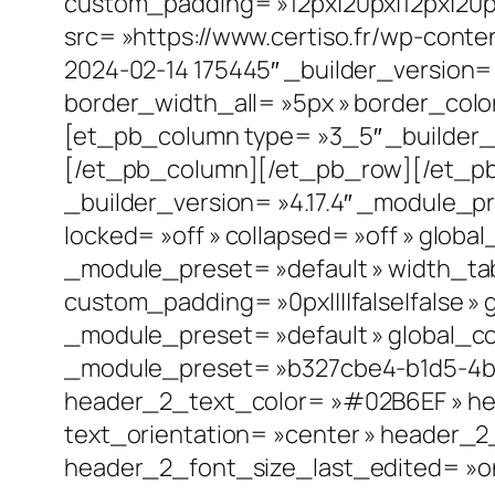
custom_padding= »12px|20px|12px|20px
src= »https://www.certiso.fr/wp-cont
2024-02-14 175445″ _builder_version= 
border_width_all= »5px » border_colo
[et_pb_column type= »3_5″ _builder_v
[/et_pb_column][/et_pb_row][/et_pb_
_builder_version= »4.17.4″ _module_pr
locked= »off » collapsed= »off » globa
_module_preset= »default » width_ta
custom_padding= »0px||||false|false »
_module_preset= »default » global_co
_module_preset= »b327cbe4-b1d5-4b66-
header_2_text_color= »#02B6EF » hea
text_orientation= »center » header_
header_2_font_size_last_edited= »on|