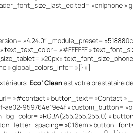
der_font_size_last_edited= »on|phone » glo
ersion= »4.24.0″ _module_preset= »518880
| » text_text_color= »#FFFFFF » text_font_s
_size_tablet= »20px » text_font_size_phone
 » global_colors_info= »{} »]
xtérieurs,
Eco’ Clea
n
est votre prestataire de
l= »#contact » button_text= »Contact » _b
f-ae02-959764e19e4f » custom_button= »on
n_bg_color= »RGBA(255,255,255,0) » butto
n_letter_spacing= »0.16em » button_font= »