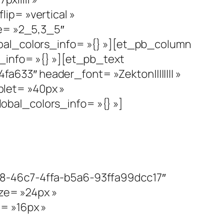
ip= »vertical »
re= »2_5,3_5″
bal_colors_info= »{} »][et_pb_column
_info= »{} »][et_pb_text
33″ header_font= »Zekton|||||||| »
let= »40px »
bal_colors_info= »{} »]
c8-46c7-4ffa-b5a6-93ffa99dcc17″
ize= »24px »
= »16px »