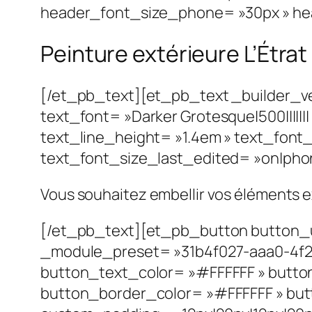
header_font_size_phone= »30px » hea
Peinture extérieure L’Étrat
[/et_pb_text][et_pb_text _builder_v
text_font= »Darker Grotesque|500||||||
text_line_height= »1.4em » text_font
text_font_size_last_edited= »on|phone
Vous souhaitez embellir vos éléments e
[/et_pb_text][et_pb_button button_ur
_module_preset= »31b4f027-aaa0-4f2
button_text_color= »#FFFFFF » butto
button_border_color= »#FFFFFF » butto