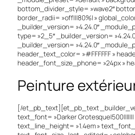
bottom_divider_style= »wave2″ bottom_
border_radii= »off|||80%| » global_co
_builder_version= »4.24.0″ _module_p
type= »2_5″ _builder_version= »4.24.
_builder_version= »4.24.0″ _module_p
header_text_color= »#FFFFFF » heade
header_font_size_phone= »24px » hea
Peinture extérieur
[/et_pb_text][et_pb_text _builder_v
text_font= »Darker Grotesque|500||||||
text_line_height= »1.4em » text_font
text_font_size_last_edited= »on|phone