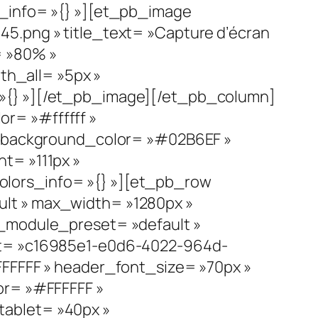
s_info= »{} »][et_pb_image
5.png » title_text= »Capture d’écran
= »80% »
dth_all= »5px »
 »{} »][/et_pb_image][/et_pb_column]
r= »#ffffff »
 » background_color= »#02B6EF »
t= »111px »
_colors_info= »{} »][et_pb_row
lt » max_width= »1280px »
 _module_preset= »default »
set= »c16985e1-e0d6-4022-964d-
FFFFFF » header_font_size= »70px »
or= »#FFFFFF »
tablet= »40px »