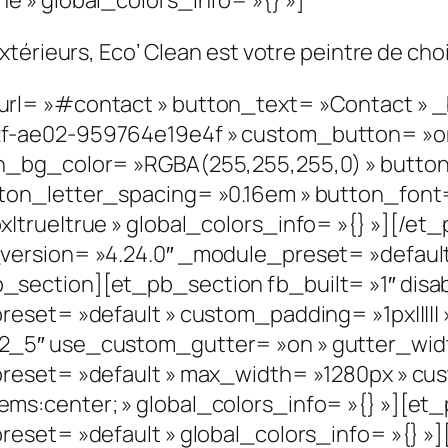
térieurs, Eco’ Clean est votre peintre de choi
l= »#contact » button_text= »Contact » _b
f-ae02-959764e19e4f » custom_button= »on
n_bg_color= »RGBA(255,255,255,0) » butto
n_letter_spacing= »0.16em » button_font= »
|true|true » global_colors_info= »{} »][/e
ersion= »4.24.0″ _module_preset= »default 
section][et_pb_section fb_built= »1″ disab
eset= »default » custom_padding= »1px||||| »
2_5″ use_custom_gutter= »on » gutter_widt
reset= »default » max_width= »1280px » cust
ms:center; » global_colors_info= »{} »][et
reset= »default » global_colors_info= »{}