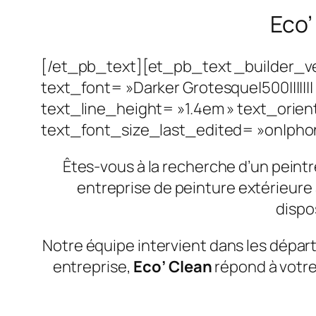
Eco’
[/et_pb_text][et_pb_text _builder_v
text_font= »Darker Grotesque|500|||||
text_line_height= »1.4em » text_orie
text_font_size_last_edited= »on|phone
Êtes-vous à la recherche d’un peint
entreprise de peinture extérieure
dispo
Notre équipe intervient dans les dépar
entreprise,
Eco’ Clean
répond à votre 