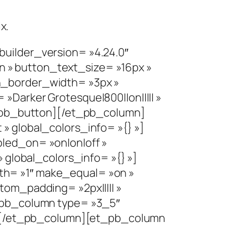
x.
uilder_version= »4.24.0″
 » button_text_size= »16px »
n_border_width= »3px »
Darker Grotesque|800||on||||| »
t_pb_button][/et_pb_column]
» global_colors_info= »{} »]
led_on= »on|on|off »
 global_colors_info= »{} »]
h= »1″ make_equal= »on »
om_padding= »2px||||| »
_pb_column type= »3_5″
 »][/et_pb_column][et_pb_column