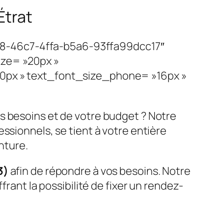
Étrat
c8-46c7-4ffa-b5a6-93ffa99dcc17″
ize= »20px »
20px » text_font_size_phone= »16px »
s besoins et de votre budget ? Notre
fessionnels, se tient à votre entière
nture.
3)
afin de répondre à vos besoins. Notre
rant la possibilité de fixer un rendez-