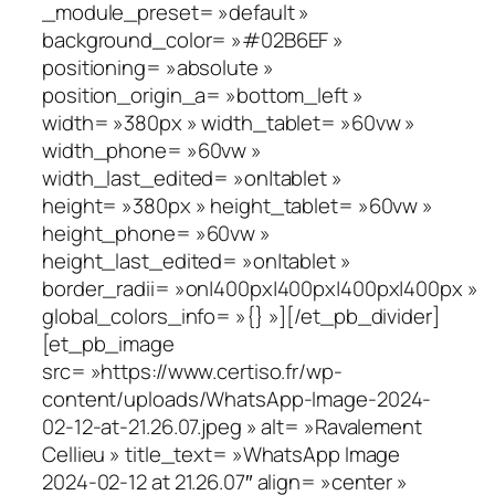
_module_preset= »default »
background_color= »#02B6EF »
positioning= »absolute »
position_origin_a= »bottom_left »
width= »380px » width_tablet= »60vw »
width_phone= »60vw »
width_last_edited= »on|tablet »
height= »380px » height_tablet= »60vw »
height_phone= »60vw »
height_last_edited= »on|tablet »
border_radii= »on|400px|400px|400px|400px »
global_colors_info= »{} »][/et_pb_divider]
[et_pb_image
src= »https://www.certiso.fr/wp-
content/uploads/WhatsApp-Image-2024-
02-12-at-21.26.07.jpeg » alt= »Ravalement
Cellieu » title_text= »WhatsApp Image
2024-02-12 at 21.26.07″ align= »center »