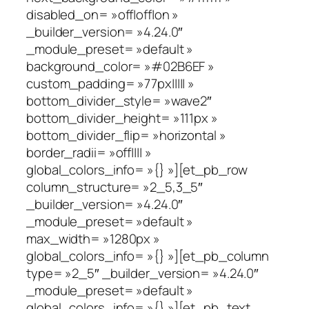
disabled_on= »off|off|on »
_builder_version= »4.24.0″
_module_preset= »default »
background_color= »#02B6EF »
custom_padding= »77px||||| »
bottom_divider_style= »wave2″
bottom_divider_height= »111px »
bottom_divider_flip= »horizontal »
border_radii= »off|||| »
global_colors_info= »{} »][et_pb_row
column_structure= »2_5,3_5″
_builder_version= »4.24.0″
_module_preset= »default »
max_width= »1280px »
global_colors_info= »{} »][et_pb_column
type= »2_5″ _builder_version= »4.24.0″
_module_preset= »default »
global_colors_info= »{} »][et_pb_text