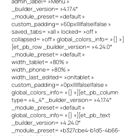
admin_label= »Menu »
_builder_version= »4.17.4″
_module_preset= »default »
custom_padding= »60px||||false|false »
saved_tabs= »all » locked= »off »
collapsed= »off » global_colors_info= »{} »]
[et_pb_row _builder_version= »4.24.0″
_module_preset= »default »
width_tablet= »80% »
width_phone= »80% »
width_last_edited= »on|tablet »
custom_padding= »0px||||false|false »
global_colors_info= »{} »][et_pb_column
type= »4_4″ _builder_version= »4.17.4″
_module_preset= »default »
global_colors_info= »{} »][et_pb_text
_builder_version= »4.24.0″
_module_preset= »b327cbe4-b1d5-4b66-