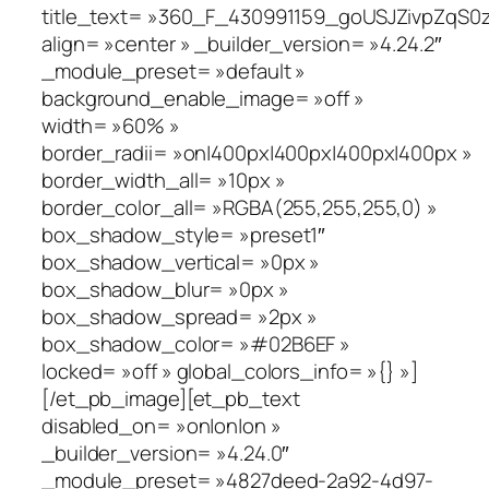
title_text= »360_F_430991159_goUSJZivpZqS0
align= »center » _builder_version= »4.24.2″
_module_preset= »default »
background_enable_image= »off »
width= »60% »
border_radii= »on|400px|400px|400px|400px »
border_width_all= »10px »
border_color_all= »RGBA(255,255,255,0) »
box_shadow_style= »preset1″
box_shadow_vertical= »0px »
box_shadow_blur= »0px »
box_shadow_spread= »2px »
box_shadow_color= »#02B6EF »
locked= »off » global_colors_info= »{} »]
[/et_pb_image][et_pb_text
disabled_on= »on|on|on »
_builder_version= »4.24.0″
_module_preset= »4827deed-2a92-4d97-