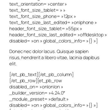
text_orientation= »center »
text_font_size_tablet= » »
text_font_size_phone= »12px »
text_font_size_last_edited= »on|phone »
header_font_size_tablet= »55px »
header_font_size_last_edited= »off|desktop »
disabled= »on » global_colors_info= »{} »]
Donec nec dolor lacus. Quisque sapien
risus, hendrerit a libero vitae, lacinia dapibus
elit.
[/et_pb_text][/et_pb_column]
[/et_pb_row][et_pb_row
disabled_on= »on|on|on »
_builder_version= »4.24.0″
_module_preset= »default »
disabled= »on » global_colors_info= »{} »]