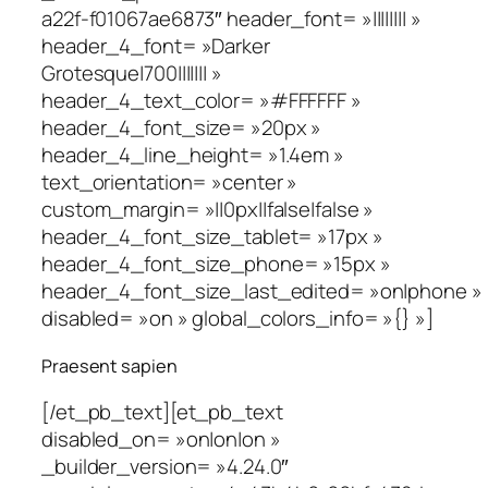
a22f-f01067ae6873″ header_font= »|||||||| »
header_4_font= »Darker
Grotesque|700||||||| »
header_4_text_color= »#FFFFFF »
header_4_font_size= »20px »
header_4_line_height= »1.4em »
text_orientation= »center »
custom_margin= »||0px||false|false »
header_4_font_size_tablet= »17px »
header_4_font_size_phone= »15px »
header_4_font_size_last_edited= »on|phone »
disabled= »on » global_colors_info= »{} »]
Praesent sapien
[/et_pb_text][et_pb_text
disabled_on= »on|on|on »
_builder_version= »4.24.0″