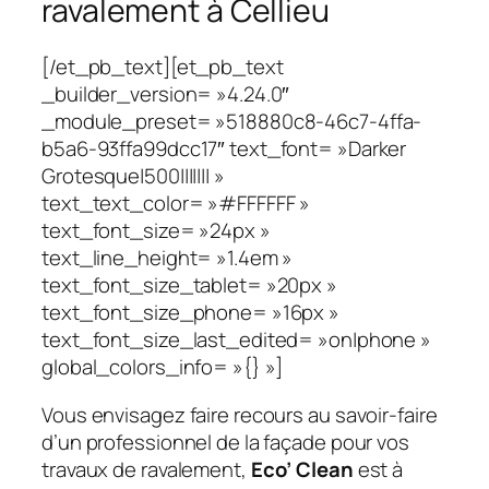
ravalement à Cellieu
[/et_pb_text][et_pb_text
_builder_version= »4.24.0″
_module_preset= »518880c8-46c7-4ffa-
b5a6-93ffa99dcc17″ text_font= »Darker
Grotesque|500||||||| »
text_text_color= »#FFFFFF »
text_font_size= »24px »
text_line_height= »1.4em »
text_font_size_tablet= »20px »
text_font_size_phone= »16px »
text_font_size_last_edited= »on|phone »
global_colors_info= »{} »]
Vous envisagez faire recours au savoir-faire
d’un professionnel de la façade pour vos
travaux de ravalement,
Eco’ Clean
est à