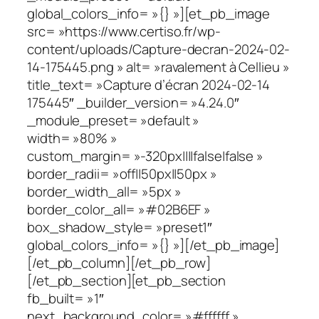
global_colors_info= »{} »][et_pb_image
src= »https://www.certiso.fr/wp-
content/uploads/Capture-decran-2024-02-
14-175445.png » alt= »ravalement à Cellieu »
title_text= »Capture d’écran 2024-02-14
175445″ _builder_version= »4.24.0″
_module_preset= »default »
width= »80% »
custom_margin= »-320px||||false|false »
border_radii= »off||50px||50px »
border_width_all= »5px »
border_color_all= »#02B6EF »
box_shadow_style= »preset1″
global_colors_info= »{} »][/et_pb_image]
[/et_pb_column][/et_pb_row]
[/et_pb_section][et_pb_section
fb_built= »1″
next_background_color= »#ffffff »