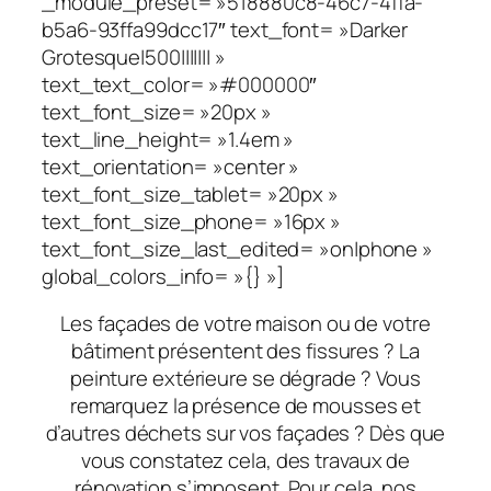
_module_preset= »518880c8-46c7-4ffa-
b5a6-93ffa99dcc17″ text_font= »Darker
Grotesque|500||||||| »
text_text_color= »#000000″
text_font_size= »20px »
text_line_height= »1.4em »
text_orientation= »center »
text_font_size_tablet= »20px »
text_font_size_phone= »16px »
text_font_size_last_edited= »on|phone »
global_colors_info= »{} »]
Les façades de votre maison ou de votre
bâtiment présentent des fissures ? La
peinture extérieure se dégrade ? Vous
remarquez la présence de mousses et
d’autres déchets sur vos façades ? Dès que
vous constatez cela, des travaux de
rénovation s’imposent. Pour cela, nos