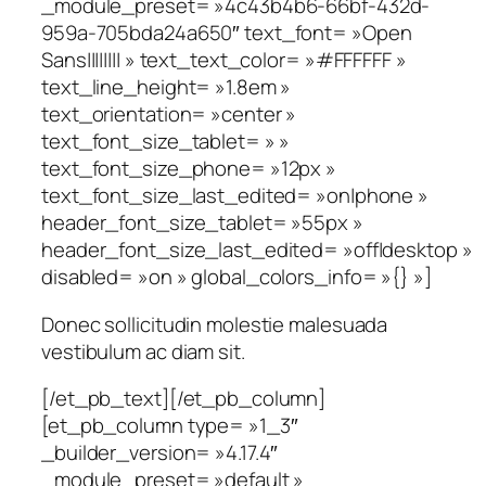
_module_preset= »4c43b4b6-66bf-432d-
959a-705bda24a650″ text_font= »Open
Sans|||||||| » text_text_color= »#FFFFFF »
text_line_height= »1.8em »
text_orientation= »center »
text_font_size_tablet= » »
text_font_size_phone= »12px »
text_font_size_last_edited= »on|phone »
header_font_size_tablet= »55px »
header_font_size_last_edited= »off|desktop »
disabled= »on » global_colors_info= »{} »]
Donec sollicitudin molestie malesuada
vestibulum ac diam sit.
[/et_pb_text][/et_pb_column]
[et_pb_column type= »1_3″
_builder_version= »4.17.4″
_module_preset= »default »