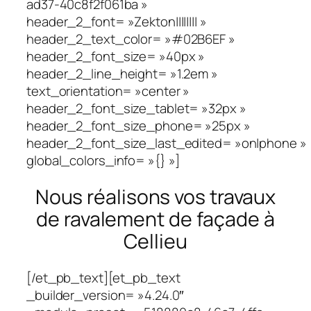
ad37-40c8f2f061ba »
header_2_font= »Zekton|||||||| »
header_2_text_color= »#02B6EF »
header_2_font_size= »40px »
header_2_line_height= »1.2em »
text_orientation= »center »
header_2_font_size_tablet= »32px »
header_2_font_size_phone= »25px »
header_2_font_size_last_edited= »on|phone »
global_colors_info= »{} »]
Nous réalisons vos travaux
de ravalement de façade à
Cellieu
[/et_pb_text][et_pb_text
_builder_version= »4.24.0″