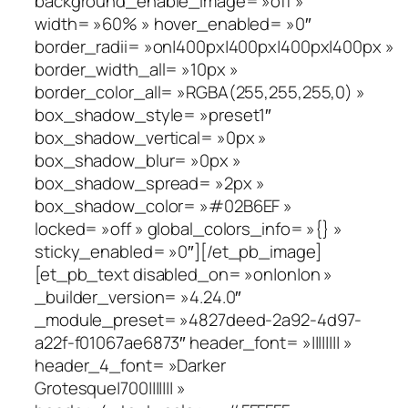
background_enable_image= »off »
width= »60% » hover_enabled= »0″
border_radii= »on|400px|400px|400px|400px »
border_width_all= »10px »
border_color_all= »RGBA(255,255,255,0) »
box_shadow_style= »preset1″
box_shadow_vertical= »0px »
box_shadow_blur= »0px »
box_shadow_spread= »2px »
box_shadow_color= »#02B6EF »
locked= »off » global_colors_info= »{} »
sticky_enabled= »0″][/et_pb_image]
[et_pb_text disabled_on= »on|on|on »
_builder_version= »4.24.0″
_module_preset= »4827deed-2a92-4d97-
a22f-f01067ae6873″ header_font= »|||||||| »
header_4_font= »Darker
Grotesque|700||||||| »