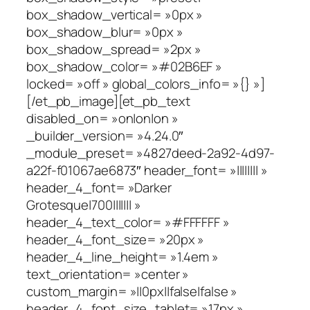
box_shadow_vertical= »0px »
box_shadow_blur= »0px »
box_shadow_spread= »2px »
box_shadow_color= »#02B6EF »
locked= »off » global_colors_info= »{} »]
[/et_pb_image][et_pb_text
disabled_on= »on|on|on »
_builder_version= »4.24.0″
_module_preset= »4827deed-2a92-4d97-
a22f-f01067ae6873″ header_font= »|||||||| »
header_4_font= »Darker
Grotesque|700||||||| »
header_4_text_color= »#FFFFFF »
header_4_font_size= »20px »
header_4_line_height= »1.4em »
text_orientation= »center »
custom_margin= »||0px||false|false »
header_4_font_size_tablet= »17px »