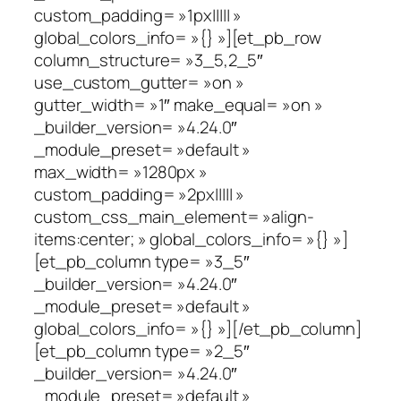
custom_padding= »1px||||| »
global_colors_info= »{} »][et_pb_row
column_structure= »3_5,2_5″
use_custom_gutter= »on »
gutter_width= »1″ make_equal= »on »
_builder_version= »4.24.0″
_module_preset= »default »
max_width= »1280px »
custom_padding= »2px||||| »
custom_css_main_element= »align-
items:center; » global_colors_info= »{} »]
[et_pb_column type= »3_5″
_builder_version= »4.24.0″
_module_preset= »default »
global_colors_info= »{} »][/et_pb_column]
[et_pb_column type= »2_5″
_builder_version= »4.24.0″
_module_preset= »default »