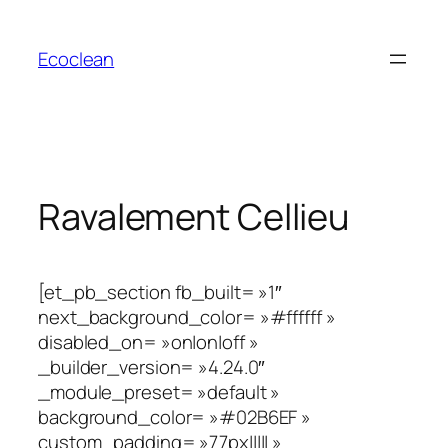
Aller
au
Ecoclean
contenu
Ravalement Cellieu
[et_pb_section fb_built= »1″
next_background_color= »#ffffff »
disabled_on= »on|on|off »
_builder_version= »4.24.0″
_module_preset= »default »
background_color= »#02B6EF »
custom_padding= »77px||||| »