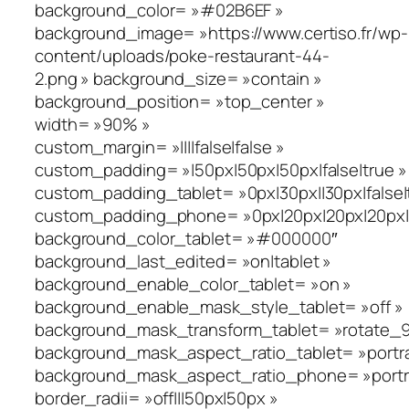
background_color= »#02B6EF »
background_image= »https://www.certiso.fr/wp-
content/uploads/poke-restaurant-44-
2.png » background_size= »contain »
background_position= »top_center »
width= »90% »
custom_margin= »||||false|false »
custom_padding= »|50px|50px|50px|false|true »
custom_padding_tablet= »0px|30px||30px|false|
custom_padding_phone= »0px|20px|20px|20px|fa
background_color_tablet= »#000000″
background_last_edited= »on|tablet »
background_enable_color_tablet= »on »
background_enable_mask_style_tablet= »off »
background_mask_transform_tablet= »rotate_90_
background_mask_aspect_ratio_tablet= »portra
background_mask_aspect_ratio_phone= »portra
border_radii= »off|||50px|50px »