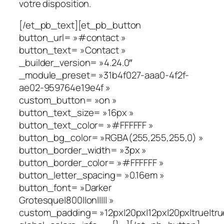
votre disposition.
[/et_pb_text][et_pb_button
button_url= »#contact »
button_text= »Contact »
_builder_version= »4.24.0″
_module_preset= »31b4f027-aaa0-4f2f-
ae02-959764e19e4f »
custom_button= »on »
button_text_size= »16px »
button_text_color= »#FFFFFF »
button_bg_color= »RGBA(255,255,255,0) »
button_border_width= »3px »
button_border_color= »#FFFFFF »
button_letter_spacing= »0.16em »
button_font= »Darker
Grotesque|800||on||||| »
custom_padding= »12px|20px|12px|20px|true|tru