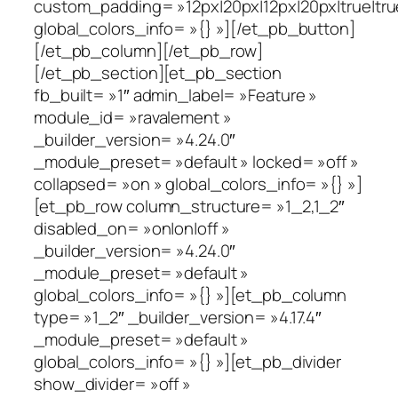
custom_padding= »12px|20px|12px|20px|true|tru
global_colors_info= »{} »][/et_pb_button]
[/et_pb_column][/et_pb_row]
[/et_pb_section][et_pb_section
fb_built= »1″ admin_label= »Feature »
module_id= »ravalement »
_builder_version= »4.24.0″
_module_preset= »default » locked= »off »
collapsed= »on » global_colors_info= »{} »]
[et_pb_row column_structure= »1_2,1_2″
disabled_on= »on|on|off »
_builder_version= »4.24.0″
_module_preset= »default »
global_colors_info= »{} »][et_pb_column
type= »1_2″ _builder_version= »4.17.4″
_module_preset= »default »
global_colors_info= »{} »][et_pb_divider
show_divider= »off »