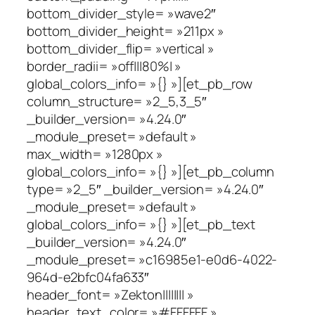
bottom_divider_style= »wave2″
bottom_divider_height= »211px »
bottom_divider_flip= »vertical »
border_radii= »off|||80%| »
global_colors_info= »{} »][et_pb_row
column_structure= »2_5,3_5″
_builder_version= »4.24.0″
_module_preset= »default »
max_width= »1280px »
global_colors_info= »{} »][et_pb_column
type= »2_5″ _builder_version= »4.24.0″
_module_preset= »default »
global_colors_info= »{} »][et_pb_text
_builder_version= »4.24.0″
_module_preset= »c16985e1-e0d6-4022-
964d-e2bfc04fa633″
header_font= »Zekton|||||||| »
header_text_color= »#FFFFFF »