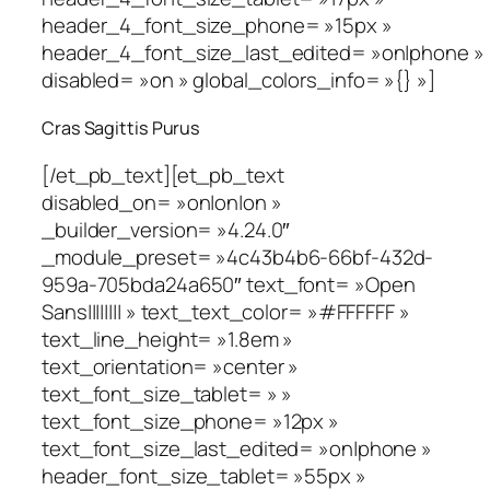
header_4_font_size_phone= »15px »
header_4_font_size_last_edited= »on|phone »
disabled= »on » global_colors_info= »{} »]
Cras Sagittis Purus
[/et_pb_text][et_pb_text
disabled_on= »on|on|on »
_builder_version= »4.24.0″
_module_preset= »4c43b4b6-66bf-432d-
959a-705bda24a650″ text_font= »Open
Sans|||||||| » text_text_color= »#FFFFFF »
text_line_height= »1.8em »
text_orientation= »center »
text_font_size_tablet= » »
text_font_size_phone= »12px »
text_font_size_last_edited= »on|phone »
header_font_size_tablet= »55px »