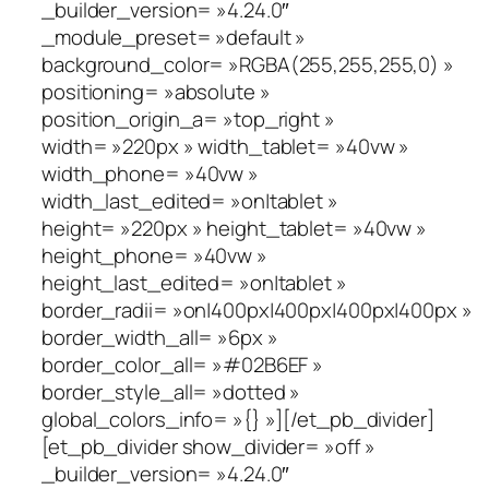
_builder_version= »4.24.0″
_module_preset= »default »
background_color= »RGBA(255,255,255,0) »
positioning= »absolute »
position_origin_a= »top_right »
width= »220px » width_tablet= »40vw »
width_phone= »40vw »
width_last_edited= »on|tablet »
height= »220px » height_tablet= »40vw »
height_phone= »40vw »
height_last_edited= »on|tablet »
border_radii= »on|400px|400px|400px|400px »
border_width_all= »6px »
border_color_all= »#02B6EF »
border_style_all= »dotted »
global_colors_info= »{} »][/et_pb_divider]
[et_pb_divider show_divider= »off »
_builder_version= »4.24.0″