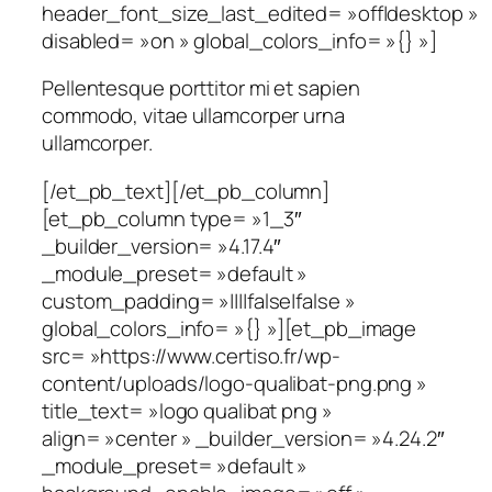
header_font_size_last_edited= »off|desktop »
disabled= »on » global_colors_info= »{} »]
Pellentesque porttitor mi et sapien
commodo, vitae ullamcorper urna
ullamcorper.
[/et_pb_text][/et_pb_column]
[et_pb_column type= »1_3″
_builder_version= »4.17.4″
_module_preset= »default »
custom_padding= »||||false|false »
global_colors_info= »{} »][et_pb_image
src= »https://www.certiso.fr/wp-
content/uploads/logo-qualibat-png.png »
title_text= »logo qualibat png »
align= »center » _builder_version= »4.24.2″
_module_preset= »default »