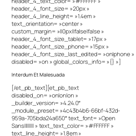
header_4_text_color= »#FFFFFF »
header_4_font_size= »20px »
header_4_line_height= »1.4em »
text_orientation= »center »
custom_margin= »||0px||false|false »
header_4_font_size_tablet= »17px »
header_4_font_size_phone= »15px »
header_4_font_size_last_edited= »on|phone »
disabled= »on » global_colors_info= »{} »]
Interdum Et Malesuada
[/et_pb_text][et_pb_text
disabled_on= »on|on|on »
_builder_version= »4.24.0″
_module_preset= »4c43b4b6-66bf-432d-
959a-705bda24a650″ text_font= »Open
Sans|||||||| » text_text_color= »#FFFFFF »
text_line_height= »1.8em »