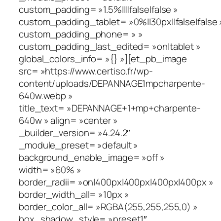
custom_padding= »1.5%||||false|false »
custom_padding_tablet= »0%||30px||false|false 
custom_padding_phone= » »
custom_padding_last_edited= »on|tablet »
global_colors_info= »{} »][et_pb_image
src= »https://www.certiso.fr/wp-
content/uploads/DEPANNAGE1mpcharpente-
640w.webp »
title_text= »DEPANNAGE+1+mp+charpente-
640w » align= »center »
_builder_version= »4.24.2″
_module_preset= »default »
background_enable_image= »off »
width= »60% »
border_radii= »on|400px|400px|400px|400px »
border_width_all= »10px »
border_color_all= »RGBA(255,255,255,0) »
box_shadow_style= »preset1″