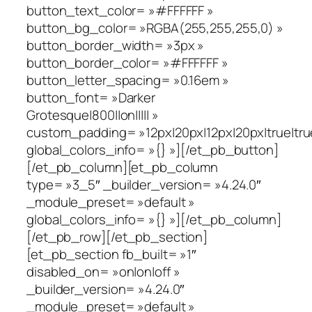
button_text_color= »#FFFFFF »
button_bg_color= »RGBA(255,255,255,0) »
button_border_width= »3px »
button_border_color= »#FFFFFF »
button_letter_spacing= »0.16em »
button_font= »Darker
Grotesque|800||on||||| »
custom_padding= »12px|20px|12px|20px|true|tru
global_colors_info= »{} »][/et_pb_button]
[/et_pb_column][et_pb_column
type= »3_5″ _builder_version= »4.24.0″
_module_preset= »default »
global_colors_info= »{} »][/et_pb_column]
[/et_pb_row][/et_pb_section]
[et_pb_section fb_built= »1″
disabled_on= »on|on|off »
_builder_version= »4.24.0″
_module_preset= »default »