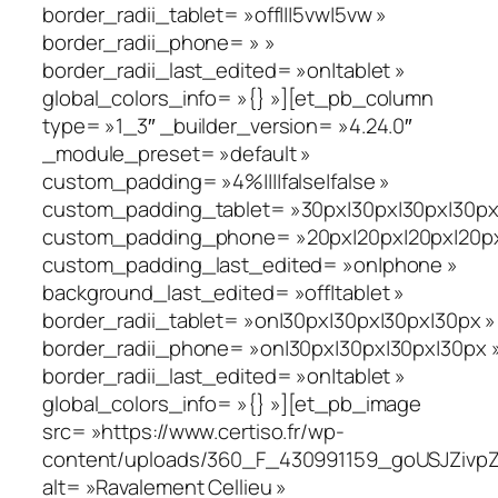
border_radii_tablet= »off|||5vw|5vw »
border_radii_phone= » »
border_radii_last_edited= »on|tablet »
global_colors_info= »{} »][et_pb_column
type= »1_3″ _builder_version= »4.24.0″
_module_preset= »default »
custom_padding= »4%||||false|false »
custom_padding_tablet= »30px|30px|30px|30px|
custom_padding_phone= »20px|20px|20px|20px|
custom_padding_last_edited= »on|phone »
background_last_edited= »off|tablet »
border_radii_tablet= »on|30px|30px|30px|30px »
border_radii_phone= »on|30px|30px|30px|30px 
border_radii_last_edited= »on|tablet »
global_colors_info= »{} »][et_pb_image
src= »https://www.certiso.fr/wp-
content/uploads/360_F_430991159_goUSJZivpZ
alt= »Ravalement Cellieu »