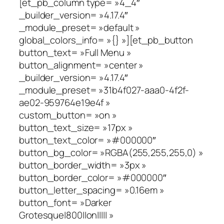
[et_pb_column type= »4_4″
_builder_version= »4.17.4″
_module_preset= »default »
global_colors_info= »{} »][et_pb_button
button_text= »Full Menu »
button_alignment= »center »
_builder_version= »4.17.4″
_module_preset= »31b4f027-aaa0-4f2f-
ae02-959764e19e4f »
custom_button= »on »
button_text_size= »17px »
button_text_color= »#000000″
button_bg_color= »RGBA(255,255,255,0) »
button_border_width= »3px »
button_border_color= »#000000″
button_letter_spacing= »0.16em »
button_font= »Darker
Grotesque|800||on||||| »