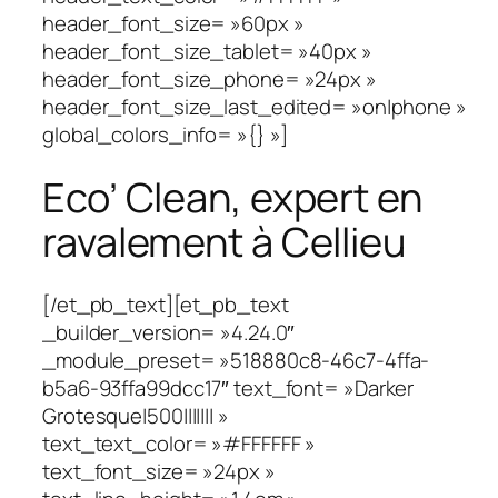
header_font_size= »60px »
header_font_size_tablet= »40px »
header_font_size_phone= »24px »
header_font_size_last_edited= »on|phone »
global_colors_info= »{} »]
Eco’ Clean, expert en
ravalement à Cellieu
[/et_pb_text][et_pb_text
_builder_version= »4.24.0″
_module_preset= »518880c8-46c7-4ffa-
b5a6-93ffa99dcc17″ text_font= »Darker
Grotesque|500||||||| »
text_text_color= »#FFFFFF »
text_font_size= »24px »