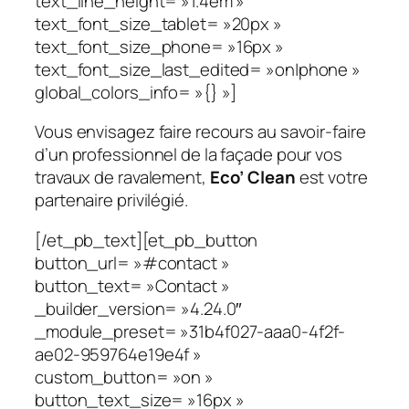
text_line_height= »1.4em »
text_font_size_tablet= »20px »
text_font_size_phone= »16px »
text_font_size_last_edited= »on|phone »
global_colors_info= »{} »]
Vous envisagez faire recours au savoir-faire
d’un professionnel de la façade pour vos
travaux de ravalement,
Eco’ Clean
est votre
partenaire privilégié.
[/et_pb_text][et_pb_button
button_url= »#contact »
button_text= »Contact »
_builder_version= »4.24.0″
_module_preset= »31b4f027-aaa0-4f2f-
ae02-959764e19e4f »
custom_button= »on »
button_text_size= »16px »