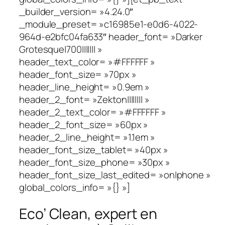
_builder_version= »4.24.0″
_module_preset= »c16985e1-e0d6-4022-
964d-e2bfc04fa633″ header_font= »Darker
Grotesque|700||||||| »
header_text_color= »#FFFFFF »
header_font_size= »70px »
header_line_height= »0.9em »
header_2_font= »Zekton|||||||| »
header_2_text_color= »#FFFFFF »
header_2_font_size= »60px »
header_2_line_height= »1.1em »
header_font_size_tablet= »40px »
header_font_size_phone= »30px »
header_font_size_last_edited= »on|phone »
global_colors_info= »{} »]
Eco’ Clean, expert en