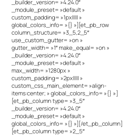
_builder_version= »4.24.0″
_module_preset= »default »
custom_padding= »1px||||| »
global_colors_info= »{} »][et_pb_row
column_structure= »3_5,2_5″
use_custom_gutter= »on »
gutter_width= »1″ make_equal= »on »
_builder_version= »4.24.0″
_module_preset= »default »
max_width= »1280px »
custom_padding= »2px||||| »
custom_css_main_element= »align-
items:center; » global_colors_info= »{} »]
[et_pb_column type= »3_5″
_builder_version= »4.24.0″
_module_preset= »default »
global_colors_info= »{} »][/et_pb_column]
[et_pb_column type= »2_5″