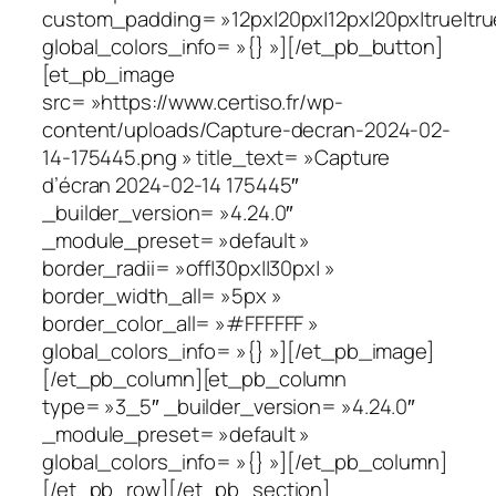
custom_padding= »12px|20px|12px|20px|true|tru
global_colors_info= »{} »][/et_pb_button]
[et_pb_image
src= »https://www.certiso.fr/wp-
content/uploads/Capture-decran-2024-02-
14-175445.png » title_text= »Capture
d’écran 2024-02-14 175445″
_builder_version= »4.24.0″
_module_preset= »default »
border_radii= »off|30px||30px| »
border_width_all= »5px »
border_color_all= »#FFFFFF »
global_colors_info= »{} »][/et_pb_image]
[/et_pb_column][et_pb_column
type= »3_5″ _builder_version= »4.24.0″
_module_preset= »default »
global_colors_info= »{} »][/et_pb_column]
[/et_pb_row][/et_pb_section]