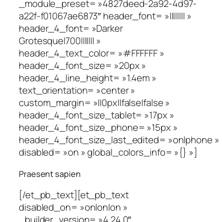
_module_preset= »4827deed-2a92-4d97-
a22f-f01067ae6873″ header_font= »|||||||| »
header_4_font= »Darker
Grotesque|700||||||| »
header_4_text_color= »#FFFFFF »
header_4_font_size= »20px »
header_4_line_height= »1.4em »
text_orientation= »center »
custom_margin= »||0px||false|false »
header_4_font_size_tablet= »17px »
header_4_font_size_phone= »15px »
header_4_font_size_last_edited= »on|phone »
disabled= »on » global_colors_info= »{} »]
Praesent sapien
[/et_pb_text][et_pb_text
disabled_on= »on|on|on »
_builder_version= »4.24.0″