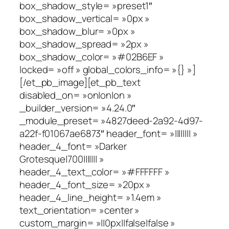
box_shadow_style= »preset1″
box_shadow_vertical= »0px »
box_shadow_blur= »0px »
box_shadow_spread= »2px »
box_shadow_color= »#02B6EF »
locked= »off » global_colors_info= »{} »]
[/et_pb_image][et_pb_text
disabled_on= »on|on|on »
_builder_version= »4.24.0″
_module_preset= »4827deed-2a92-4d97-
a22f-f01067ae6873″ header_font= »|||||||| »
header_4_font= »Darker
Grotesque|700||||||| »
header_4_text_color= »#FFFFFF »
header_4_font_size= »20px »
header_4_line_height= »1.4em »
text_orientation= »center »
custom_margin= »||0px||false|false »