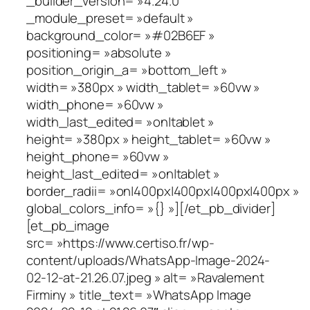
_builder_version= »4.24.0″
_module_preset= »default »
background_color= »#02B6EF »
positioning= »absolute »
position_origin_a= »bottom_left »
width= »380px » width_tablet= »60vw »
width_phone= »60vw »
width_last_edited= »on|tablet »
height= »380px » height_tablet= »60vw »
height_phone= »60vw »
height_last_edited= »on|tablet »
border_radii= »on|400px|400px|400px|400px »
global_colors_info= »{} »][/et_pb_divider]
[et_pb_image
src= »https://www.certiso.fr/wp-
content/uploads/WhatsApp-Image-2024-
02-12-at-21.26.07.jpeg » alt= »Ravalement
Firminy » title_text= »WhatsApp Image