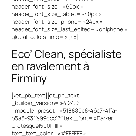
header_font_size= »60px »
header_font_size_tablet= »40px »
header_font_size_phone= »24px »
header_font_size_last_edited= »on|phone »
global_colors_info= »{} »]
Eco’ Clean, spécialiste
en ravalement à
Firminy
[/et_pb_text][et_pb_text
_builder_version= »4.24.0″
_module_preset= »518880c8-46c7-4ffa-
b5a6-93ffa99dcc17″ text_font= »Darker
Grotesque|500||||||| »
text_text_color= »#FFFFFF »