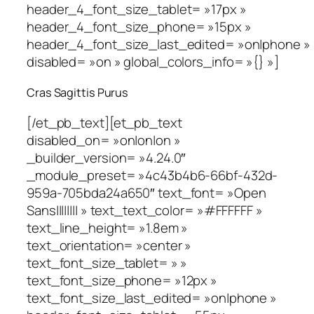
header_4_font_size_tablet= »17px »
header_4_font_size_phone= »15px »
header_4_font_size_last_edited= »on|phone »
disabled= »on » global_colors_info= »{} »]
Cras Sagittis Purus
[/et_pb_text][et_pb_text
disabled_on= »on|on|on »
_builder_version= »4.24.0″
_module_preset= »4c43b4b6-66bf-432d-
959a-705bda24a650″ text_font= »Open
Sans|||||||| » text_text_color= »#FFFFFF »
text_line_height= »1.8em »
text_orientation= »center »
text_font_size_tablet= » »
text_font_size_phone= »12px »
text_font_size_last_edited= »on|phone »