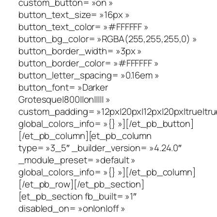
custom_button= »on »
button_text_size= »16px »
button_text_color= »#FFFFFF »
button_bg_color= »RGBA(255,255,255,0) »
button_border_width= »3px »
button_border_color= »#FFFFFF »
button_letter_spacing= »0.16em »
button_font= »Darker
Grotesque|800||on||||| »
custom_padding= »12px|20px|12px|20px|true|tru
global_colors_info= »{} »][/et_pb_button]
[/et_pb_column][et_pb_column
type= »3_5″ _builder_version= »4.24.0″
_module_preset= »default »
global_colors_info= »{} »][/et_pb_column]
[/et_pb_row][/et_pb_section]
[et_pb_section fb_built= »1″
disabled_on= »on|on|off »