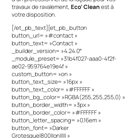
travaux de ravalement,
Eco’ Clean
est à
votre disposition.
[/et_pb_text][et_pb_button
button_url= »#contact »
button_text= »Contact »
_builder_version= »4.24.0″
_module_preset= »31b4f027-aaa0-4f2f-
ae02-959764e19e4f »
custom_button= »on »
button_text_size= »16px »
button_text_color= »#FFFFFF »
button_bg_color= »RGBA(255,255,255,0) »
button_border_width= »3px »
button_border_color= »#FFFFFF »
button_letter_spacing= »0.16em »
button_font= »Darker
Grotesque|800||on||||| »