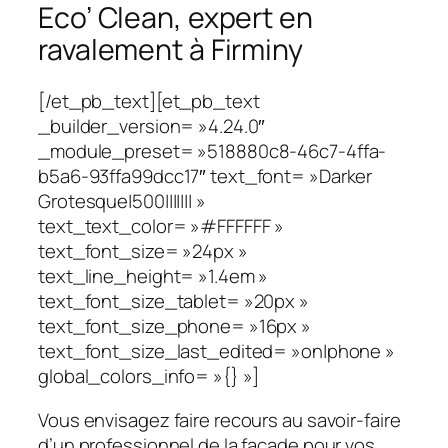
Eco’ Clean, expert en
ravalement à Firminy
[/et_pb_text][et_pb_text
_builder_version= »4.24.0″
_module_preset= »518880c8-46c7-4ffa-
b5a6-93ffa99dcc17″ text_font= »Darker
Grotesque|500||||||| »
text_text_color= »#FFFFFF »
text_font_size= »24px »
text_line_height= »1.4em »
text_font_size_tablet= »20px »
text_font_size_phone= »16px »
text_font_size_last_edited= »on|phone »
global_colors_info= »{} »]
Vous envisagez faire recours au savoir-faire
d’un professionnel de la façade pour vos