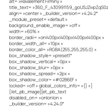
alt= »Ravalement Firminy »
title_text= »360_F_430991159_goUSJZivpZqS0
align= »center » _builder_version= »4.24.2″
_module_preset= »default »
background_enable_image= »off »
width= »60% »
border_radii= »on|400px|400px|400px|400px »
border_width_all= »10px »
border_color_all= »RGBA(255,255,255,0) »
box_shadow_style= »preset1″
box_shadow_vertical= »0px »
box_shadow_blur= »0px »
box_shadow_spread= »2px »
box_shadow_color= »#02B6EF »
locked= »off » global_colors_info= »{} »]
[/et_pb_image][et_pb_text
disabled_on= »on|on|on »
_builder_version= »4.24.0″