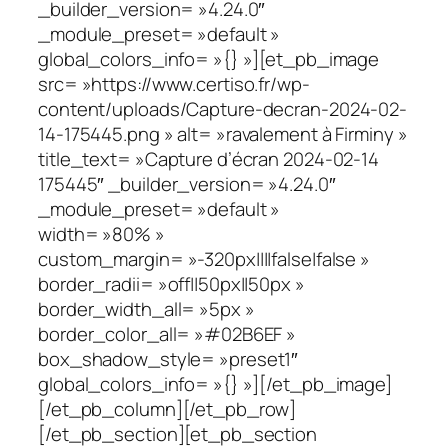
_builder_version= »4.24.0″
_module_preset= »default »
global_colors_info= »{} »][et_pb_image
src= »https://www.certiso.fr/wp-
content/uploads/Capture-decran-2024-02-
14-175445.png » alt= »ravalement à Firminy »
title_text= »Capture d’écran 2024-02-14
175445″ _builder_version= »4.24.0″
_module_preset= »default »
width= »80% »
custom_margin= »-320px||||false|false »
border_radii= »off||50px||50px »
border_width_all= »5px »
border_color_all= »#02B6EF »
box_shadow_style= »preset1″
global_colors_info= »{} »][/et_pb_image]
[/et_pb_column][/et_pb_row]
[/et_pb_section][et_pb_section