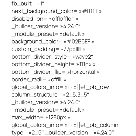
fb_built= »1″
next_background_color= »#ffffff »
disabled_on= »off|off|on »
_builder_version= »4.24.0″
_module_preset= »default »
background_color= »#02B6EF »
custom_padding= »77px||||| »
bottom_divider_style= »wave2″
bottom_divider_height= »111px »
bottom_divider_flip= »horizontal »
border_radii= »off|||| »
global_colors_info= »{} »][et_pb_row
column_structure= »2_5,3_5″
_builder_version= »4.24.0″
_module_preset= »default »
max_width= »1280px »
global_colors_info= »{} »][et_pb_column
type= »2_5″ _builder_version= »4.24.0″