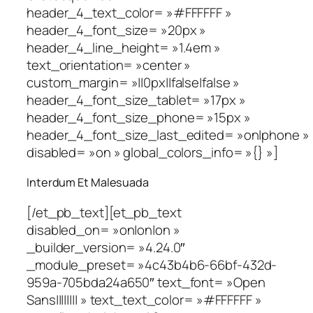
header_4_text_color= »#FFFFFF »
header_4_font_size= »20px »
header_4_line_height= »1.4em »
text_orientation= »center »
custom_margin= »||0px||false|false »
header_4_font_size_tablet= »17px »
header_4_font_size_phone= »15px »
header_4_font_size_last_edited= »on|phone »
disabled= »on » global_colors_info= »{} »]
Interdum Et Malesuada
[/et_pb_text][et_pb_text
disabled_on= »on|on|on »
_builder_version= »4.24.0″
_module_preset= »4c43b4b6-66bf-432d-
959a-705bda24a650″ text_font= »Open
Sans|||||||| » text_text_color= »#FFFFFF »