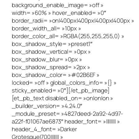
background_enable_image= »off »
width= »60% » hover_enabled= »0″
border_radii= »on|400px|400px|400px|400px »
border_width_all= »10px »
border_color_all= »RGBA(255,255,255,0) »
box_shadow_style= »preset1″
box_shadow_vertical= »0px »
box_shadow_blur= »0px »
box_shadow_spread= »2px »
box_shadow_color= »#02B6EF »
locked= »off » global_colors_info= »{} »
sticky_enabled= »0″][/et_pb_image]
[et_pb_text disabled_on= »on|on|on »
_builder_version= »4.24.0″
_module_preset= »4827deed-2a92-4d97-
a22f-f01067ae6873″ header_font= »|||||||| »
header_4_font= »Darker
Grotesque|700||||||| »