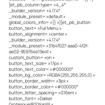
[et_pb_column type= »4_4″
_builder_version= »4.17.4″
_module_preset= »default »
global_colors_info= »{} »][et_pb_button
button_text= »Full Menu »
button_alignment= »center »
_builder_version= »4.17.4″
_module_preset= »31b4f027-aaa0-4f2f-
ae02-959764e19e4f »
custom_button= »on »
button_text_size= »17px »
button_text_color= »#000000″
button_bg_color= »RGBA(255,255,255,0) »
button_border_width= »3px »
button_border_color= »#000000″
button_letter_spacing= »0.16em »
button_font= »Darker
Grotesque|800||on||||| »