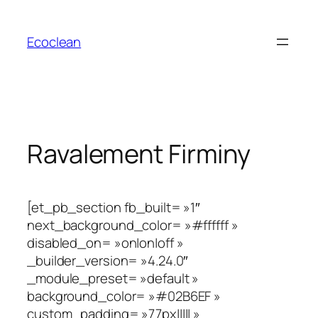
Aller
au
Ecoclean
contenu
Ravalement Firminy
[et_pb_section fb_built= »1″
next_background_color= »#ffffff »
disabled_on= »on|on|off »
_builder_version= »4.24.0″
_module_preset= »default »
background_color= »#02B6EF »
custom_padding= »77px||||| »