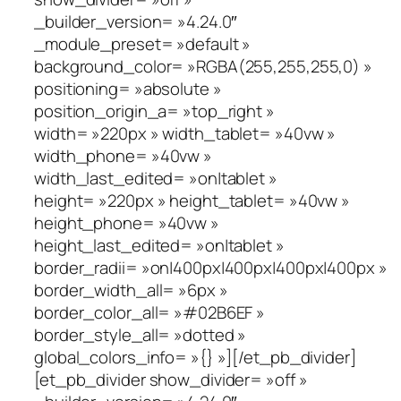
_builder_version= »4.24.0″
_module_preset= »default »
background_color= »RGBA(255,255,255,0) »
positioning= »absolute »
position_origin_a= »top_right »
width= »220px » width_tablet= »40vw »
width_phone= »40vw »
width_last_edited= »on|tablet »
height= »220px » height_tablet= »40vw »
height_phone= »40vw »
height_last_edited= »on|tablet »
border_radii= »on|400px|400px|400px|400px »
border_width_all= »6px »
border_color_all= »#02B6EF »
border_style_all= »dotted »
global_colors_info= »{} »][/et_pb_divider]
[et_pb_divider show_divider= »off »