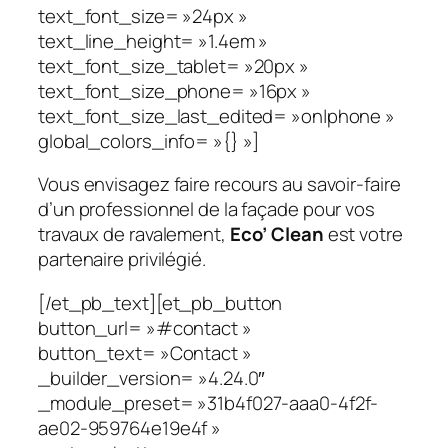
text_font_size= »24px »
text_line_height= »1.4em »
text_font_size_tablet= »20px »
text_font_size_phone= »16px »
text_font_size_last_edited= »on|phone »
global_colors_info= »{} »]
Vous envisagez faire recours au savoir-faire
d’un professionnel de la façade pour vos
travaux de ravalement,
Eco’ Clean
est votre
partenaire privilégié.
[/et_pb_text][et_pb_button
button_url= »#contact »
button_text= »Contact »
_builder_version= »4.24.0″
_module_preset= »31b4f027-aaa0-4f2f-
ae02-959764e19e4f »