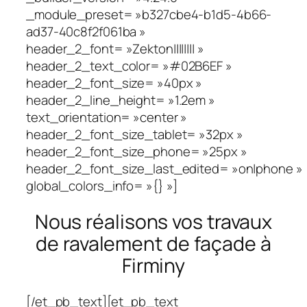
_module_preset= »b327cbe4-b1d5-4b66-
ad37-40c8f2f061ba »
header_2_font= »Zekton|||||||| »
header_2_text_color= »#02B6EF »
header_2_font_size= »40px »
header_2_line_height= »1.2em »
text_orientation= »center »
header_2_font_size_tablet= »32px »
header_2_font_size_phone= »25px »
header_2_font_size_last_edited= »on|phone »
global_colors_info= »{} »]
Nous réalisons vos travaux
de ravalement de façade à
Firminy
[/et_pb_text][et_pb_text