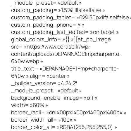
_module_preset= »default »
custom_padding= »1.5%||||false|false »
custom_padding_tablet= »0%||30px||false|false 
custom_padding_phone= » »
custom_padding_last_edited= »on|tablet »
global_colors_info= »{} »][et_pb_image
src= »https://www.certiso.fr/wp-
content/uploads/DEPANNAGE1mpcharpente-
640w.webp »
title_text= »DEPANNAGE+1+mp+charpente-
640w » align= »center »
_builder_version= »4.24.2″
_module_preset= »default »
background_enable_image= »off »
width= »60% »
border_radii= »on|400px|400px|400px|400px »
border_width_all= »10px »
border_color_all= »RGBA(255,255,255,0) »