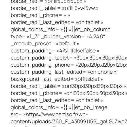
border_radii= »off|||50px|50px »
border_radii_tablet= »off|||5vw|5vw »
border_radii_phone= » »
border_radii_last_edited= »on|tablet »
global_colors_info= »{} »][et_pb_column
type= »1_3″ _builder_version= »4.24.0″
_module_preset= »default »
custom_padding= »4%||||false|false »
custom_padding_tablet= »30px|30px|30px|30px|
custom_padding_phone= »20px|20px|20px|20px|
custom_padding_last_edited= »on|phone »
background_last_edited= »off|tablet »
border_radii_tablet= »on|30px|30px|30px|30px »
border_radii_phone= »on|30px|30px|30px|30px 
border_radii_last_edited= »on|tablet »
global_colors_info= »{} »][et_pb_image
src= »https://www.certiso.fr/wp-
content/uploads/360_F_430991159_goUSJZivpZ