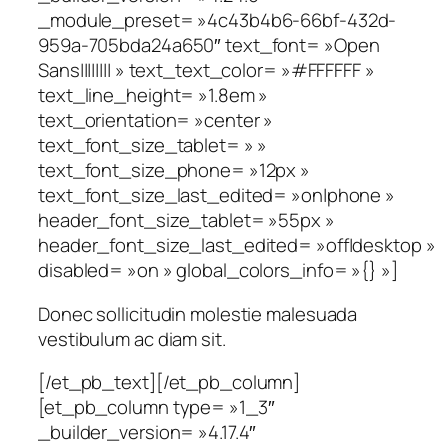
_module_preset= »4c43b4b6-66bf-432d-
959a-705bda24a650″ text_font= »Open
Sans|||||||| » text_text_color= »#FFFFFF »
text_line_height= »1.8em »
text_orientation= »center »
text_font_size_tablet= » »
text_font_size_phone= »12px »
text_font_size_last_edited= »on|phone »
header_font_size_tablet= »55px »
header_font_size_last_edited= »off|desktop »
disabled= »on » global_colors_info= »{} »]
Donec sollicitudin molestie malesuada
vestibulum ac diam sit.
[/et_pb_text][/et_pb_column]
[et_pb_column type= »1_3″
_builder_version= »4.17.4″