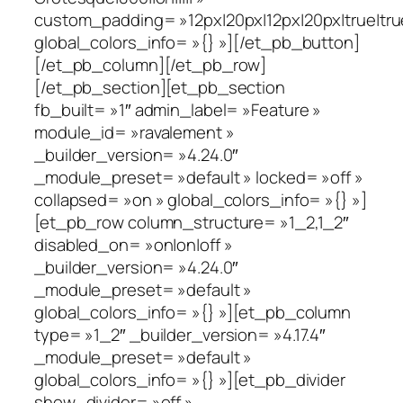
custom_padding= »12px|20px|12px|20px|true|tru
global_colors_info= »{} »][/et_pb_button]
[/et_pb_column][/et_pb_row]
[/et_pb_section][et_pb_section
fb_built= »1″ admin_label= »Feature »
module_id= »ravalement »
_builder_version= »4.24.0″
_module_preset= »default » locked= »off »
collapsed= »on » global_colors_info= »{} »]
[et_pb_row column_structure= »1_2,1_2″
disabled_on= »on|on|off »
_builder_version= »4.24.0″
_module_preset= »default »
global_colors_info= »{} »][et_pb_column
type= »1_2″ _builder_version= »4.17.4″
_module_preset= »default »
global_colors_info= »{} »][et_pb_divider
show_divider= »off »