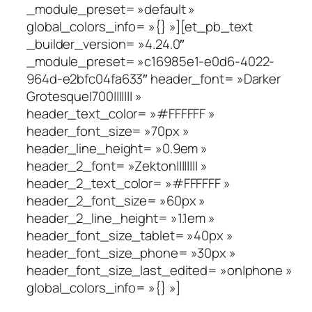
_module_preset= »default »
global_colors_info= »{} »][et_pb_text
_builder_version= »4.24.0″
_module_preset= »c16985e1-e0d6-4022-
964d-e2bfc04fa633″ header_font= »Darker
Grotesque|700||||||| »
header_text_color= »#FFFFFF »
header_font_size= »70px »
header_line_height= »0.9em »
header_2_font= »Zekton|||||||| »
header_2_text_color= »#FFFFFF »
header_2_font_size= »60px »
header_2_line_height= »1.1em »
header_font_size_tablet= »40px »
header_font_size_phone= »30px »
header_font_size_last_edited= »on|phone »
global_colors_info= »{} »]