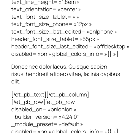
text_line_height= »1.8em »
text_orientation= »center »
text_font_size_tablet= » »
text_font_size_phone= »12px »
text_font_size_last_edited= »on|phone »
header_font_size_tablet= »55px »
header_font_size_last_edited= »off|desktop »
disabled= »on » global_colors_info= »{} »]
Donec nec dolor lacus. Quisque sapien
risus, hendrerit a libero vitae, lacinia dapibus
elit.
[/et_pb_text][/et_pb_column]
[/et_pb_row][et_pb_row
disabled_on= »on|on|on »
_builder_version= »4.24.0″
_module_preset= »default »
disabled= »on » global_colors_info= »{} »]