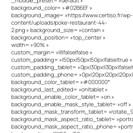
_module_preset= »default »
background_color= »#02B6EF »
background_image= »https://www.certiso.fr/wp-
content/uploads/poke-restaurant-44-
2.png » background_size= »contain »
background_position= »top_center »
width= »90% »
custom_margin= »||||false|false »
custom_padding= »|50px|50px|50px|false|true »
custom_padding_tablet= »0px|30px||30px|false|
custom_padding_phone= »0px|20px|20px|20px|fa
background_color_tablet= »#000000″
background_last_edited= »on|tablet »
background_enable_color_tablet= »on »
background_enable_mask_style_tablet= »off »
background_mask_transform_tablet= »rotate_90_
background_mask_aspect_ratio_tablet= »portra
background_mask_aspect_ratio_phone= »portra