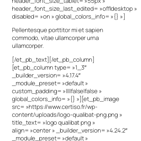
header_font_size_tablet= »55px »
header_font_size_last_edited= »off|desktop »
disabled= »on » global_colors_info= »{} »]
Pellentesque porttitor mi et sapien
commodo, vitae ullamcorper urna
ullamcorper.
[/et_pb_text][/et_pb_column]
[et_pb_column type= »1_3″
_builder_version= »4.17.4″
_module_preset= »default »
custom_padding= »||||false|false »
global_colors_info= »{} »][et_pb_image
src= »https://www.certiso.fr/wp-
content/uploads/logo-qualibat-png.png »
title_text= »logo qualibat png »
align= »center » _builder_version= »4.24.2″
_module_preset= »default »