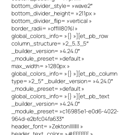
bottom_divider_style= »wave2″
bottom_divider_height= »211px »
bottom_divider_flip= »vertical »
border_radii= »off|||80%| »
global_colors_info= »{} »][et_pb_row
column_structure= »2_5,3_5″
_builder_version= »4.24.0″
_module_preset= »default »
max_width= »1280px »
global_colors_info= »{} »][et_pb_column
type= »2_5″ _builder_version= »4.24.0″
_module_preset= »default »
global_colors_info= »{} »][et_pb_text
_builder_version= »4.24.0″
_module_preset= »c16985e1-e0d6-4022-
964d-e2bfc04fa633″
header_font= »Zekton|||||||| »
header_text_color= »#FFFFFF »