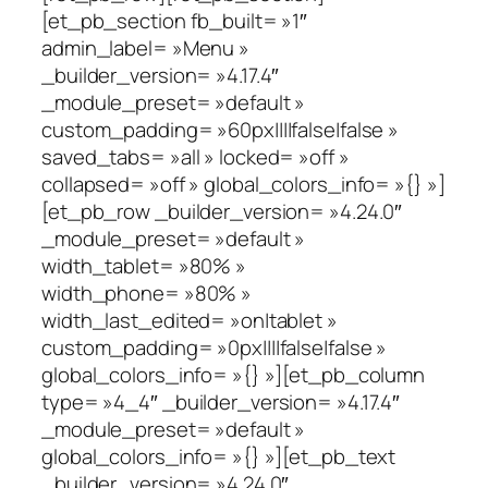
[et_pb_section fb_built= »1″
admin_label= »Menu »
_builder_version= »4.17.4″
_module_preset= »default »
custom_padding= »60px||||false|false »
saved_tabs= »all » locked= »off »
collapsed= »off » global_colors_info= »{} »]
[et_pb_row _builder_version= »4.24.0″
_module_preset= »default »
width_tablet= »80% »
width_phone= »80% »
width_last_edited= »on|tablet »
custom_padding= »0px||||false|false »
global_colors_info= »{} »][et_pb_column
type= »4_4″ _builder_version= »4.17.4″
_module_preset= »default »
global_colors_info= »{} »][et_pb_text
_builder_version= »4.24.0″