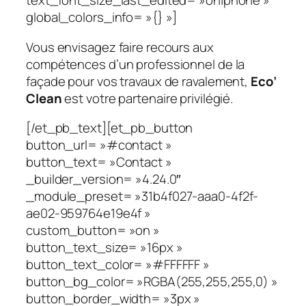
text_font_size_last_edited= »on|phone »
global_colors_info= »{} »]
Vous envisagez faire recours aux
compétences d’un professionnel de la
façade pour vos travaux de ravalement,
Eco’
Clean
est votre partenaire privilégié.
[/et_pb_text][et_pb_button
button_url= »#contact »
button_text= »Contact »
_builder_version= »4.24.0″
_module_preset= »31b4f027-aaa0-4f2f-
ae02-959764e19e4f »
custom_button= »on »
button_text_size= »16px »
button_text_color= »#FFFFFF »
button_bg_color= »RGBA(255,255,255,0) »
button_border_width= »3px »