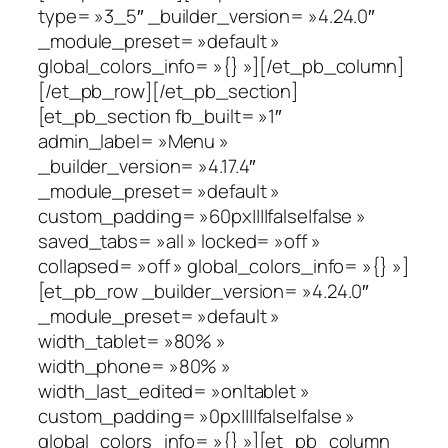
type= »3_5″ _builder_version= »4.24.0″
_module_preset= »default »
global_colors_info= »{} »][/et_pb_column]
[/et_pb_row][/et_pb_section]
[et_pb_section fb_built= »1″
admin_label= »Menu »
_builder_version= »4.17.4″
_module_preset= »default »
custom_padding= »60px||||false|false »
saved_tabs= »all » locked= »off »
collapsed= »off » global_colors_info= »{} »]
[et_pb_row _builder_version= »4.24.0″
_module_preset= »default »
width_tablet= »80% »
width_phone= »80% »
width_last_edited= »on|tablet »
custom_padding= »0px||||false|false »
global_colors_info= »{} »][et_pb_column