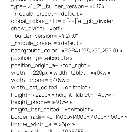
type= »1_2″ _builder_version= »4.17.4″
_module_preset= »default »
global_colors_info= »{} »][et_pb_divider
show_divider= »off »
_builder_version= »4.24.0″
_module_preset= »default »
background_color= »RGBA(255,255,255,0) »
positioning= »absolute »
position_origin_a= »top_right »
width= »220px » width_tablet= »40vw »
width_phone= »40vw »
width_last_edited= »on|tablet »
height= »220px » height_tablet= »40vw »
height_phone= »40vw »
height_last_edited= »on|tablet »
border_radii= »on|400px|400px|400px|400px »
border_width_all= »6px »
border_color_all= »#02B6EF »