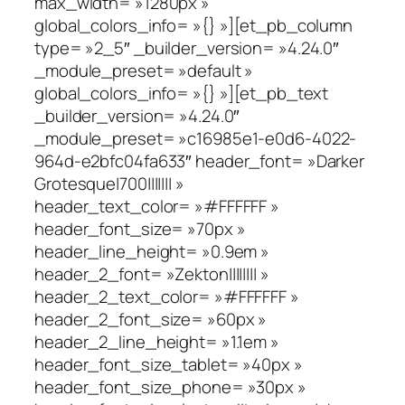
max_width= »1280px »
global_colors_info= »{} »][et_pb_column
type= »2_5″ _builder_version= »4.24.0″
_module_preset= »default »
global_colors_info= »{} »][et_pb_text
_builder_version= »4.24.0″
_module_preset= »c16985e1-e0d6-4022-
964d-e2bfc04fa633″ header_font= »Darker
Grotesque|700||||||| »
header_text_color= »#FFFFFF »
header_font_size= »70px »
header_line_height= »0.9em »
header_2_font= »Zekton|||||||| »
header_2_text_color= »#FFFFFF »
header_2_font_size= »60px »
header_2_line_height= »1.1em »
header_font_size_tablet= »40px »
header_font_size_phone= »30px »