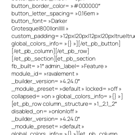
button_border_color= »#000000″
button_letter_spacing= »0.16em »
button_font= »Darker
Grotesque|800||on||||| »
custom_padding= »12px|20px|12px|20px|true|tru
global_colors_info= »{} »][/et_pb_button]
[/et_pb_column][/et_pb_row]
[/et_pb_section][et_pb_section
fb_built= »1″ admin_label= »Feature »
module_id= »ravalement »
_builder_version= »4.24.0″
_module_preset= »default » locked= »off »
collapsed= »on » global_colors_info= »{} »]
[et_pb_row column_structure= »1_2,1_2″
disabled_on= »on|on|off »
_builder_version= »4.24.0″
_module_preset= »default »
global_colors_info= »{} »][et_pb_column