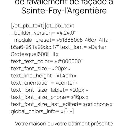
de ravalement de façade à
Sainte-Foy-l’Argentière
[/et_pb_text][et_pb_text
_builder_version= »4.24.0″
_module_preset= »518880c8-46c7-4ffa-
b5a6-93ffa99dcc17″ text_font= »Darker
Grotesque|500||||||| »
text_text_color= »#000000″
text_font_size= »20px »
text_line_height= »1.4em »
text_orientation= »center »
text_font_size_tablet= »20px »
text_font_size_phone= »16px »
text_font_size_last_edited= »on|phone »
global_colors_info= »{} »]
Votre maison ou votre bâtiment présente