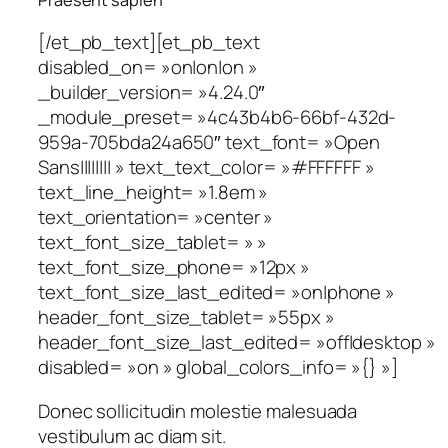
[/et_pb_text][et_pb_text
disabled_on= »on|on|on »
_builder_version= »4.24.0″
_module_preset= »4c43b4b6-66bf-432d-
959a-705bda24a650″ text_font= »Open
Sans|||||||| » text_text_color= »#FFFFFF »
text_line_height= »1.8em »
text_orientation= »center »
text_font_size_tablet= » »
text_font_size_phone= »12px »
text_font_size_last_edited= »on|phone »
header_font_size_tablet= »55px »
header_font_size_last_edited= »off|desktop »
disabled= »on » global_colors_info= »{} »]
Donec sollicitudin molestie malesuada
vestibulum ac diam sit.