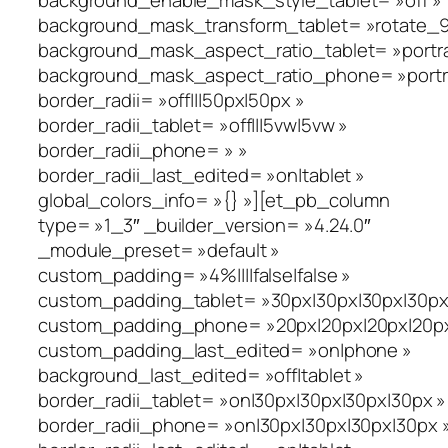
background_enable_mask_style_tablet= »off »
background_mask_transform_tablet= »rotate_90_
background_mask_aspect_ratio_tablet= »portra
background_mask_aspect_ratio_phone= »portra
border_radii= »off|||50px|50px »
border_radii_tablet= »off|||5vw|5vw »
border_radii_phone= » »
border_radii_last_edited= »on|tablet »
global_colors_info= »{} »][et_pb_column
type= »1_3″ _builder_version= »4.24.0″
_module_preset= »default »
custom_padding= »4%||||false|false »
custom_padding_tablet= »30px|30px|30px|30px|
custom_padding_phone= »20px|20px|20px|20px|
custom_padding_last_edited= »on|phone »
background_last_edited= »off|tablet »
border_radii_tablet= »on|30px|30px|30px|30px »
border_radii_phone= »on|30px|30px|30px|30px 