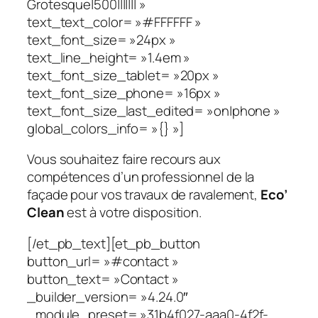
Grotesque|500||||||| »
text_text_color= »#FFFFFF »
text_font_size= »24px »
text_line_height= »1.4em »
text_font_size_tablet= »20px »
text_font_size_phone= »16px »
text_font_size_last_edited= »on|phone »
global_colors_info= »{} »]
Vous souhaitez faire recours aux
compétences d’un professionnel de la
façade pour vos travaux de ravalement,
Eco’
Clean
est à votre disposition.
[/et_pb_text][et_pb_button
button_url= »#contact »
button_text= »Contact »
_builder_version= »4.24.0″
_module_preset= »31b4f027-aaa0-4f2f-