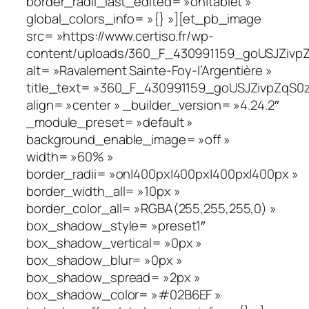
border_radii_last_edited= »on|tablet »
global_colors_info= »{} »][et_pb_image
src= »https://www.certiso.fr/wp-
content/uploads/360_F_430991159_goUSJZivpZ
alt= »Ravalement Sainte-Foy-l’Argentière »
title_text= »360_F_430991159_goUSJZivpZqS0
align= »center » _builder_version= »4.24.2″
_module_preset= »default »
background_enable_image= »off »
width= »60% »
border_radii= »on|400px|400px|400px|400px »
border_width_all= »10px »
border_color_all= »RGBA(255,255,255,0) »
box_shadow_style= »preset1″
box_shadow_vertical= »0px »
box_shadow_blur= »0px »
box_shadow_spread= »2px »
box_shadow_color= »#02B6EF »