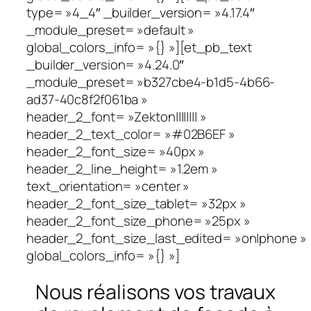
type= »4_4″ _builder_version= »4.17.4″
_module_preset= »default »
global_colors_info= »{} »][et_pb_text
_builder_version= »4.24.0″
_module_preset= »b327cbe4-b1d5-4b66-
ad37-40c8f2f061ba »
header_2_font= »Zekton|||||||| »
header_2_text_color= »#02B6EF »
header_2_font_size= »40px »
header_2_line_height= »1.2em »
text_orientation= »center »
header_2_font_size_tablet= »32px »
header_2_font_size_phone= »25px »
header_2_font_size_last_edited= »on|phone »
global_colors_info= »{} »]
Nous réalisons vos travaux