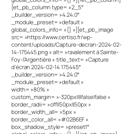
[et_pb_column type= »2_5″
_builder_version= »4.24.0″
_module_preset= »default »
global_colors_info= »{} »][et_pb_image
src= »https://www.certiso.fr/wp-
content/uploads/Capture-decran-2024-02-
14-175445.png » alt= »ravalement à Sainte-
Foy-l’Argentière » title_text= »Capture
d’écran 2024-02-14 175445″
_builder_version= »4.24.0″
_module_preset= »default »
width= »80% »
custom_margin= »-320px||||false|false »
border_radii= »off||50px||50px »
border_width_all= »5px »
border_color_all= »#02B6EF »
box_shadow_style= »preset1″