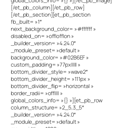
global_colors_info= »{} »][/et_pb_image]
[/et_pb_column][/et_pb_row]
[/et_pb_section][et_pb_section
fb_built= »1″
next_background_color= »#ffffff »
disabled_on= »off|off|on »
_builder_version= »4.24.0″
_module_preset= »default »
background_color= »#02B6EF »
custom_padding= »77px||||| »
bottom_divider_style= »wave2″
bottom_divider_height= »111px »
bottom_divider_flip= »horizontal »
border_radii= »off|||| »
global_colors_info= »{} »][et_pb_row
column_structure= »2_5,3_5″
_builder_version= »4.24.0″
_module_preset= »default »