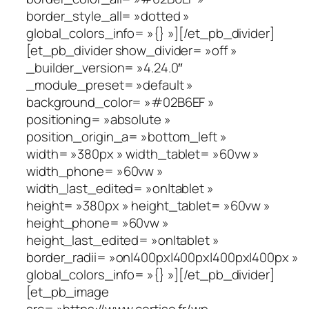
border_style_all= »dotted »
global_colors_info= »{} »][/et_pb_divider]
[et_pb_divider show_divider= »off »
_builder_version= »4.24.0″
_module_preset= »default »
background_color= »#02B6EF »
positioning= »absolute »
position_origin_a= »bottom_left »
width= »380px » width_tablet= »60vw »
width_phone= »60vw »
width_last_edited= »on|tablet »
height= »380px » height_tablet= »60vw »
height_phone= »60vw »
height_last_edited= »on|tablet »
border_radii= »on|400px|400px|400px|400px »
global_colors_info= »{} »][/et_pb_divider]
[et_pb_image
src= »https://www.certiso.fr/wp-