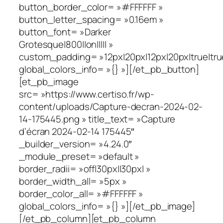
button_border_color= »#FFFFFF »
button_letter_spacing= »0.16em »
button_font= »Darker
Grotesque|800||on||||| »
custom_padding= »12px|20px|12px|20px|true|tru
global_colors_info= »{} »][/et_pb_button]
[et_pb_image
src= »https://www.certiso.fr/wp-
content/uploads/Capture-decran-2024-02-
14-175445.png » title_text= »Capture
d’écran 2024-02-14 175445″
_builder_version= »4.24.0″
_module_preset= »default »
border_radii= »off|30px||30px| »
border_width_all= »5px »
border_color_all= »#FFFFFF »
global_colors_info= »{} »][/et_pb_image]
[/et_pb_column][et_pb_column