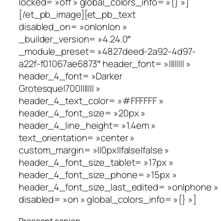
locked= »off » global_colors_info= »{} »]
[/et_pb_image][et_pb_text
disabled_on= »on|on|on »
_builder_version= »4.24.0″
_module_preset= »4827deed-2a92-4d97-
a22f-f01067ae6873″ header_font= »|||||||| »
header_4_font= »Darker
Grotesque|700||||||| »
header_4_text_color= »#FFFFFF »
header_4_font_size= »20px »
header_4_line_height= »1.4em »
text_orientation= »center »
custom_margin= »||0px||false|false »
header_4_font_size_tablet= »17px »
header_4_font_size_phone= »15px »
header_4_font_size_last_edited= »on|phone »
disabled= »on » global_colors_info= »{} »]
Praesent sapien