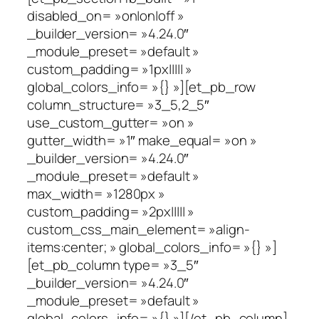
disabled_on= »on|on|off »
_builder_version= »4.24.0″
_module_preset= »default »
custom_padding= »1px||||| »
global_colors_info= »{} »][et_pb_row
column_structure= »3_5,2_5″
use_custom_gutter= »on »
gutter_width= »1″ make_equal= »on »
_builder_version= »4.24.0″
_module_preset= »default »
max_width= »1280px »
custom_padding= »2px||||| »
custom_css_main_element= »align-
items:center; » global_colors_info= »{} »]
[et_pb_column type= »3_5″
_builder_version= »4.24.0″
_module_preset= »default »
global_colors_info= »{} »][/et_pb_column]