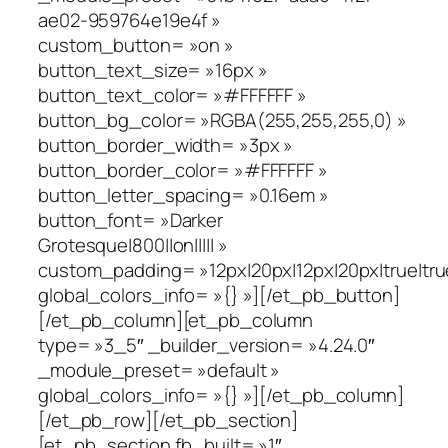
ae02-959764e19e4f »
custom_button= »on »
button_text_size= »16px »
button_text_color= »#FFFFFF »
button_bg_color= »RGBA(255,255,255,0) »
button_border_width= »3px »
button_border_color= »#FFFFFF »
button_letter_spacing= »0.16em »
button_font= »Darker
Grotesque|800||on||||| »
custom_padding= »12px|20px|12px|20px|true|tru
global_colors_info= »{} »][/et_pb_button]
[/et_pb_column][et_pb_column
type= »3_5″ _builder_version= »4.24.0″
_module_preset= »default »
global_colors_info= »{} »][/et_pb_column]
[/et_pb_row][/et_pb_section]
[et_pb_section fb_built= »1″