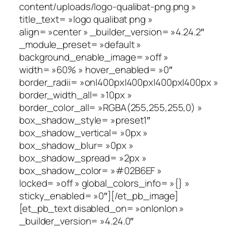
content/uploads/logo-qualibat-png.png »
title_text= »logo qualibat png »
align= »center » _builder_version= »4.24.2″
_module_preset= »default »
background_enable_image= »off »
width= »60% » hover_enabled= »0″
border_radii= »on|400px|400px|400px|400px »
border_width_all= »10px »
border_color_all= »RGBA(255,255,255,0) »
box_shadow_style= »preset1″
box_shadow_vertical= »0px »
box_shadow_blur= »0px »
box_shadow_spread= »2px »
box_shadow_color= »#02B6EF »
locked= »off » global_colors_info= »{} »
sticky_enabled= »0″][/et_pb_image]
[et_pb_text disabled_on= »on|on|on »
_builder_version= »4.24.0″