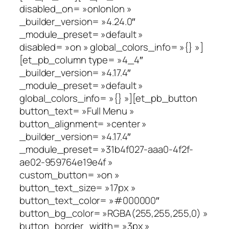
disabled_on= »on|on|on »
_builder_version= »4.24.0″
_module_preset= »default »
disabled= »on » global_colors_info= »{} »]
[et_pb_column type= »4_4″
_builder_version= »4.17.4″
_module_preset= »default »
global_colors_info= »{} »][et_pb_button
button_text= »Full Menu »
button_alignment= »center »
_builder_version= »4.17.4″
_module_preset= »31b4f027-aaa0-4f2f-
ae02-959764e19e4f »
custom_button= »on »
button_text_size= »17px »
button_text_color= »#000000″
button_bg_color= »RGBA(255,255,255,0) »
button_border_width= »3px »