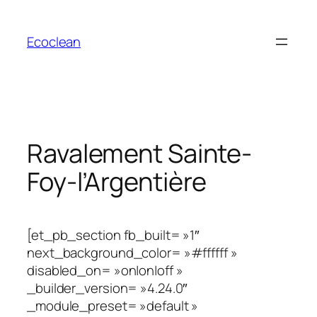
Aller
au
Ecoclean
contenu
Ravalement Sainte-
Foy-l’Argentière
[et_pb_section fb_built= »1″
next_background_color= »#ffffff »
disabled_on= »on|on|off »
_builder_version= »4.24.0″
_module_preset= »default »