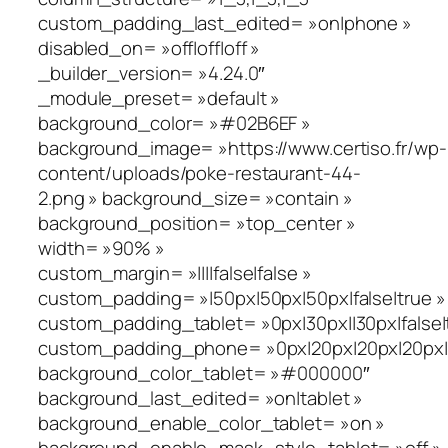
custom_padding_last_edited= »on|phone »
disabled_on= »off|off|off »
_builder_version= »4.24.0″
_module_preset= »default »
background_color= »#02B6EF »
background_image= »https://www.certiso.fr/wp-
content/uploads/poke-restaurant-44-
2.png » background_size= »contain »
background_position= »top_center »
width= »90% »
custom_margin= »||||false|false »
custom_padding= »|50px|50px|50px|false|true »
custom_padding_tablet= »0px|30px||30px|false|
custom_padding_phone= »0px|20px|20px|20px|fa
background_color_tablet= »#000000″
background_last_edited= »on|tablet »
background_enable_color_tablet= »on »