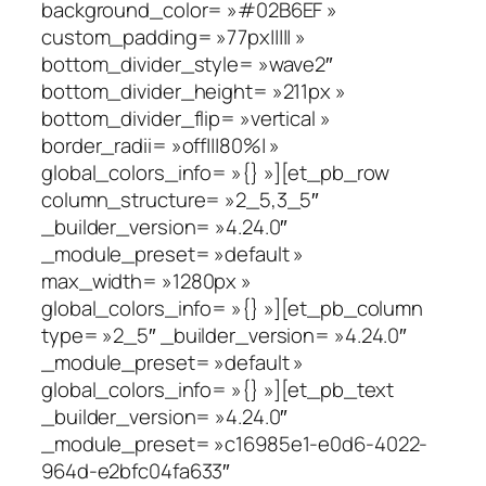
background_color= »#02B6EF »
custom_padding= »77px||||| »
bottom_divider_style= »wave2″
bottom_divider_height= »211px »
bottom_divider_flip= »vertical »
border_radii= »off|||80%| »
global_colors_info= »{} »][et_pb_row
column_structure= »2_5,3_5″
_builder_version= »4.24.0″
_module_preset= »default »
max_width= »1280px »
global_colors_info= »{} »][et_pb_column
type= »2_5″ _builder_version= »4.24.0″
_module_preset= »default »
global_colors_info= »{} »][et_pb_text
_builder_version= »4.24.0″
_module_preset= »c16985e1-e0d6-4022-
964d-e2bfc04fa633″