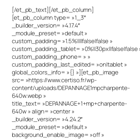
[/et_pb_text][/et_pb_column]
[et_pb_column type= »1_3″
_builder_version= »4.17.4″
_module_preset= »default »
custom_padding= »1.5%||||false|false »
custom_padding_tablet= »0%||30px||false|false 
custom_padding_phone= » »
custom_padding_last_edited= »on|tablet »
global_colors_info= »{} »][et_pb_image
src= »https://www.certiso.fr/wp-
content/uploads/DEPANNAGE1mpcharpente-
640w.webp »
title_text= »DEPANNAGE+1+mp+charpente-
640w » align= »center »
_builder_version= »4.24.2″
_module_preset= »default »
background_enable_image= »off »