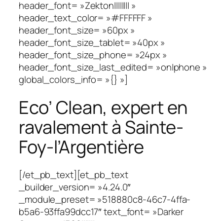
header_font= »Zekton|||||||| »
header_text_color= »#FFFFFF »
header_font_size= »60px »
header_font_size_tablet= »40px »
header_font_size_phone= »24px »
header_font_size_last_edited= »on|phone »
global_colors_info= »{} »]
Eco’ Clean, expert en
ravalement à Sainte-
Foy-l’Argentière
[/et_pb_text][et_pb_text
_builder_version= »4.24.0″
_module_preset= »518880c8-46c7-4ffa-
b5a6-93ffa99dcc17″ text_font= »Darker