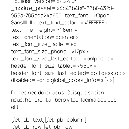
_builder_version= »4.24.0″
_module_preset= »4c43b4b6-66bf-432d-
959a-705bda24a650″ text_font= »Open
Sans|||||||| » text_text_color= »#FFFFFF »
text_line_height= »1.8em »
text_orientation= »center »
text_font_size_tablet= » »
text_font_size_phone= »12px »
text_font_size_last_edited= »on|phone »
header_font_size_tablet= »55px »
header_font_size_last_edited= »off|desktop »
disabled= »on » global_colors_info= »{} »]
Donec nec dolor lacus. Quisque sapien
risus, hendrerit a libero vitae, lacinia dapibus
elit.
[/et_pb_text][/et_pb_column]
[/et_pb_row][et_pb_row