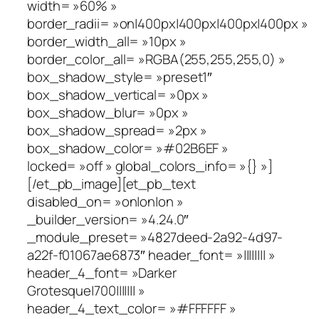
width= »60% »
border_radii= »on|400px|400px|400px|400px »
border_width_all= »10px »
border_color_all= »RGBA(255,255,255,0) »
box_shadow_style= »preset1″
box_shadow_vertical= »0px »
box_shadow_blur= »0px »
box_shadow_spread= »2px »
box_shadow_color= »#02B6EF »
locked= »off » global_colors_info= »{} »]
[/et_pb_image][et_pb_text
disabled_on= »on|on|on »
_builder_version= »4.24.0″
_module_preset= »4827deed-2a92-4d97-
a22f-f01067ae6873″ header_font= »|||||||| »
header_4_font= »Darker
Grotesque|700||||||| »
header_4_text_color= »#FFFFFF »