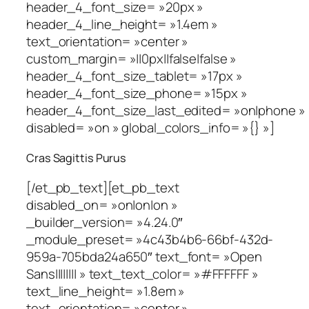
header_4_font_size= »20px »
header_4_line_height= »1.4em »
text_orientation= »center »
custom_margin= »||0px||false|false »
header_4_font_size_tablet= »17px »
header_4_font_size_phone= »15px »
header_4_font_size_last_edited= »on|phone »
disabled= »on » global_colors_info= »{} »]
Cras Sagittis Purus
[/et_pb_text][et_pb_text
disabled_on= »on|on|on »
_builder_version= »4.24.0″
_module_preset= »4c43b4b6-66bf-432d-
959a-705bda24a650″ text_font= »Open
Sans|||||||| » text_text_color= »#FFFFFF »
text_line_height= »1.8em »
text_orientation= »center »