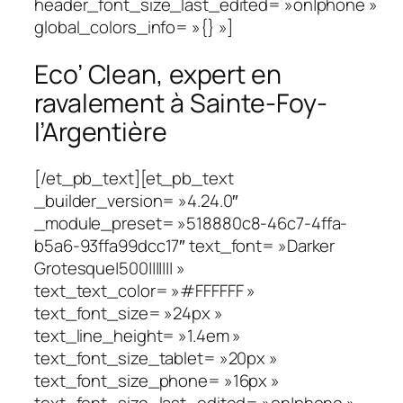
header_font_size_last_edited= »on|phone »
global_colors_info= »{} »]
Eco’ Clean, expert en
ravalement à Sainte-Foy-
l’Argentière
[/et_pb_text][et_pb_text
_builder_version= »4.24.0″
_module_preset= »518880c8-46c7-4ffa-
b5a6-93ffa99dcc17″ text_font= »Darker
Grotesque|500||||||| »
text_text_color= »#FFFFFF »
text_font_size= »24px »
text_line_height= »1.4em »
text_font_size_tablet= »20px »
text_font_size_phone= »16px »