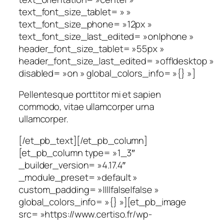
text_font_size_tablet= » »
text_font_size_phone= »12px »
text_font_size_last_edited= »on|phone »
header_font_size_tablet= »55px »
header_font_size_last_edited= »off|desktop »
disabled= »on » global_colors_info= »{} »]
Pellentesque porttitor mi et sapien
commodo, vitae ullamcorper urna
ullamcorper.
[/et_pb_text][/et_pb_column]
[et_pb_column type= »1_3″
_builder_version= »4.17.4″
_module_preset= »default »
custom_padding= »||||false|false »
global_colors_info= »{} »][et_pb_image
src= »https://www.certiso.fr/wp-