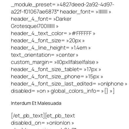
_module_preset= »4827deed-2a92-4d97-
a22f-f01067ae6873″ header_font= »|||||||| »
header_4_font= »Darker
Grotesque|700||||||| »
header_4_text_color= »#FFFFFF »
header_4_font_size= »20px »
header_4_line_height= »1.4em »
text_orientation= »center »
custom_margin= »||0px||false|false »
header_4_font_size_tablet= »17px »
header_4_font_size_phone= »15px »
header_4_font_size_last_edited= »on|phone »
disabled= »on » global_colors_info= »{} »]
Interdum Et Malesuada
[/et_pb_text][et_pb_text
disabled_on= »on|on|on »