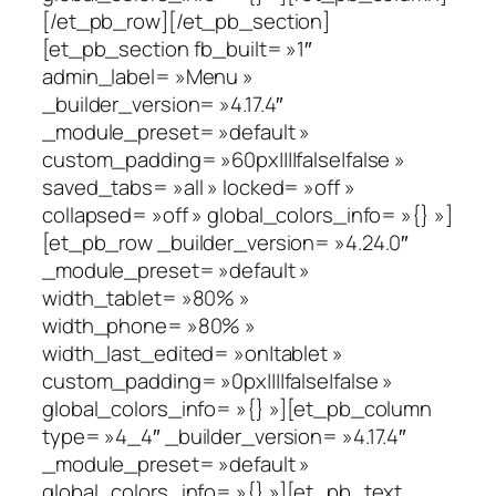
[/et_pb_row][/et_pb_section]
[et_pb_section fb_built= »1″
admin_label= »Menu »
_builder_version= »4.17.4″
_module_preset= »default »
custom_padding= »60px||||false|false »
saved_tabs= »all » locked= »off »
collapsed= »off » global_colors_info= »{} »]
[et_pb_row _builder_version= »4.24.0″
_module_preset= »default »
width_tablet= »80% »
width_phone= »80% »
width_last_edited= »on|tablet »
custom_padding= »0px||||false|false »
global_colors_info= »{} »][et_pb_column
type= »4_4″ _builder_version= »4.17.4″
_module_preset= »default »
global_colors_info= »{} »][et_pb_text