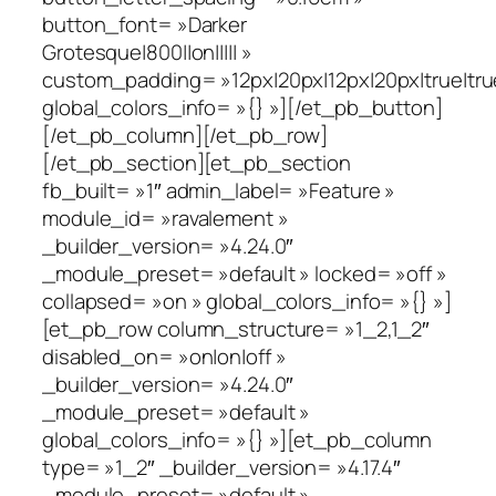
button_font= »Darker
Grotesque|800||on||||| »
custom_padding= »12px|20px|12px|20px|true|tru
global_colors_info= »{} »][/et_pb_button]
[/et_pb_column][/et_pb_row]
[/et_pb_section][et_pb_section
fb_built= »1″ admin_label= »Feature »
module_id= »ravalement »
_builder_version= »4.24.0″
_module_preset= »default » locked= »off »
collapsed= »on » global_colors_info= »{} »]
[et_pb_row column_structure= »1_2,1_2″
disabled_on= »on|on|off »
_builder_version= »4.24.0″
_module_preset= »default »
global_colors_info= »{} »][et_pb_column
type= »1_2″ _builder_version= »4.17.4″
_module_preset= »default »