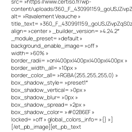
src= »https://www.certiso.fr/wp-
content/uploads/360_F_430991159_goUSJZivpZ
alt= »Ravalement Veauche »
title_text= »360_F_430991159_goUSJZivpZqS0
align= »center » _builder_version= »4.24.2″
_module_preset= »default »
background_enable_image= »off »
width= »60% »
border_radii= »on|400px|400px|400px|400px »
border_width_all= »10px »
border_color_all= »RGBA(255,255,255,0) »
box_shadow_style= »preset1″
box_shadow_vertical= »0px »
box_shadow_blur= »0px »
box_shadow_spread= »2px »
box_shadow_color= »#02B6EF »
locked= »off » global_colors_info= »{} »]
[/et_pb_image][et_pb_text