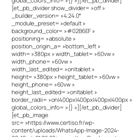
global_colors_info= »{} »][/et_pb_divider]
[et_pb_divider show_divider= »off »
_builder_version= »4.24.0″
_module_preset= »default »
background_color= »#02B6EF »
positioning= »absolute »
position_origin_a= »bottom_left »
width= »380px » width_tablet= »60vw »
width_phone= »60vw »
width_last_edited= »on|tablet »
height= »380px » height_tablet= »60vw »
height_phone= »60vw »
height_last_edited= »on|tablet »
border_radii= »on|400px|400px|400px|400px »
global_colors_info= »{} »][/et_pb_divider]
[et_pb_image
src= »https://www.certiso.fr/wp-
content/uploads/WhatsApp-Image-2024-