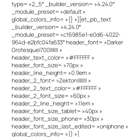
type= »2_5″ _builder_version= »4.24.0″
_module_preset= »default »
global_colors_info= »{} »][et_pb_text
_builder_version= »4.24.0″
_module_preset= »c16985e1-e0d6-4022-
964d-e2bfc04fa633″ header_font= »Darker
Grotesque|700||||||| »
header_text_color= »#FFFFFF »
header_font_size= »70px »
header_line_height= »0.9em »
header_2_font= »Zekton|||||||| »
header_2_text_color= »#FFFFFF »
header_2_font_size= »60px »
header_2_line_height= »1.1em »
header_font_size_tablet= »40px »
header_font_size_phone= »30px »
header_font_size_last_edited= »on|phone »
global_colors_info= »{} »]