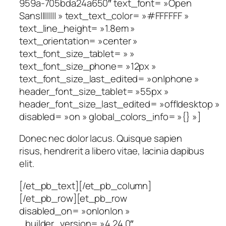
959a-705bda24a650″ text_font= »Open
Sans|||||||| » text_text_color= »#FFFFFF »
text_line_height= »1.8em »
text_orientation= »center »
text_font_size_tablet= » »
text_font_size_phone= »12px »
text_font_size_last_edited= »on|phone »
header_font_size_tablet= »55px »
header_font_size_last_edited= »off|desktop »
disabled= »on » global_colors_info= »{} »]
Donec nec dolor lacus. Quisque sapien
risus, hendrerit a libero vitae, lacinia dapibus
elit.
[/et_pb_text][/et_pb_column]
[/et_pb_row][et_pb_row
disabled_on= »on|on|on »
_builder_version= »4.24.0″