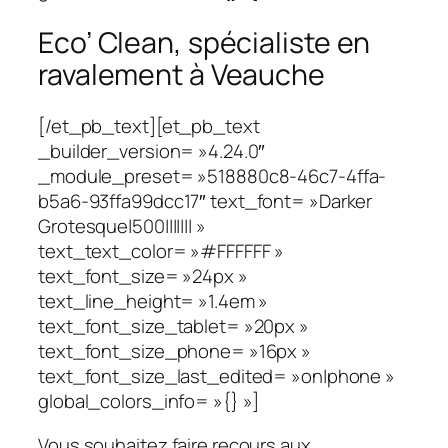
Eco’ Clean, spécialiste en
ravalement à Veauche
[/et_pb_text][et_pb_text
_builder_version= »4.24.0″
_module_preset= »518880c8-46c7-4ffa-
b5a6-93ffa99dcc17″ text_font= »Darker
Grotesque|500||||||| »
text_text_color= »#FFFFFF »
text_font_size= »24px »
text_line_height= »1.4em »
text_font_size_tablet= »20px »
text_font_size_phone= »16px »
text_font_size_last_edited= »on|phone »
global_colors_info= »{} »]
Vous souhaitez faire recours aux