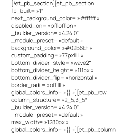
[/et_pb_section][et_pb_section
fb_built= »1″
next_background_color= »#ffffff »
disabled_on= »off|off|on »
_builder_version= »4.24.0″
_module_preset= »default »
background_color= »#02B6EF »
custom_padding= »77px||||| »
bottom_divider_style= »wave2″
bottom_divider_height= »111px »
bottom_divider_flip= »horizontal »
border_radii= »off|||| »
global_colors_info= »{} »][et_pb_row
column_structure= »2_5,3_5″
_builder_version= »4.24.0″
_module_preset= »default »
max_width= »1280px »
global_colors_info= »{} »][et_pb_column