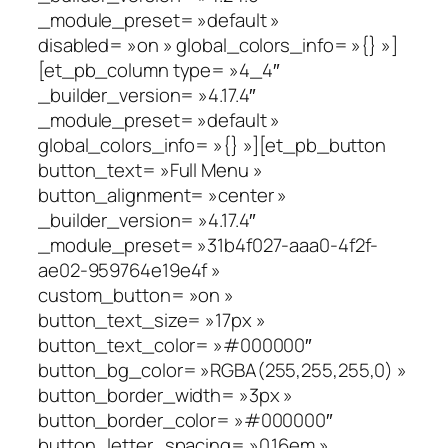
_module_preset= »default »
disabled= »on » global_colors_info= »{} »]
[et_pb_column type= »4_4″
_builder_version= »4.17.4″
_module_preset= »default »
global_colors_info= »{} »][et_pb_button
button_text= »Full Menu »
button_alignment= »center »
_builder_version= »4.17.4″
_module_preset= »31b4f027-aaa0-4f2f-
ae02-959764e19e4f »
custom_button= »on »
button_text_size= »17px »
button_text_color= »#000000″
button_bg_color= »RGBA(255,255,255,0) »
button_border_width= »3px »
button_border_color= »#000000″
button_letter_spacing= »0.16em »