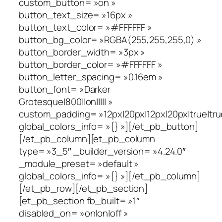
custom_button= »on »
button_text_size= »16px »
button_text_color= »#FFFFFF »
button_bg_color= »RGBA(255,255,255,0) »
button_border_width= »3px »
button_border_color= »#FFFFFF »
button_letter_spacing= »0.16em »
button_font= »Darker
Grotesque|800||on||||| »
custom_padding= »12px|20px|12px|20px|true|tru
global_colors_info= »{} »][/et_pb_button]
[/et_pb_column][et_pb_column
type= »3_5″ _builder_version= »4.24.0″
_module_preset= »default »
global_colors_info= »{} »][/et_pb_column]
[/et_pb_row][/et_pb_section]
[et_pb_section fb_built= »1″
disabled_on= »on|on|off »