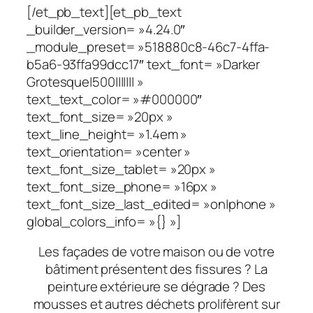
[/et_pb_text][et_pb_text
_builder_version= »4.24.0″
_module_preset= »518880c8-46c7-4ffa-
b5a6-93ffa99dcc17″ text_font= »Darker
Grotesque|500||||||| »
text_text_color= »#000000″
text_font_size= »20px »
text_line_height= »1.4em »
text_orientation= »center »
text_font_size_tablet= »20px »
text_font_size_phone= »16px »
text_font_size_last_edited= »on|phone »
global_colors_info= »{} »]
Les façades de votre maison ou de votre
bâtiment présentent des fissures ? La
peinture extérieure se dégrade ? Des
mousses et autres déchets prolifèrent sur