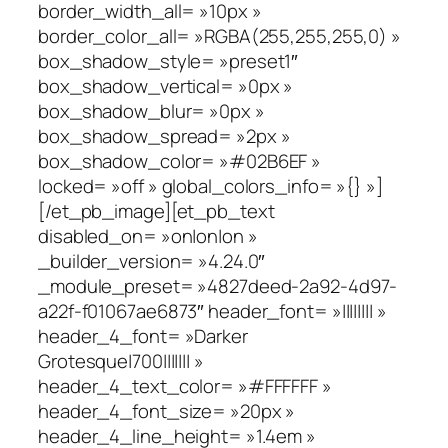
border_width_all= »10px »
border_color_all= »RGBA(255,255,255,0) »
box_shadow_style= »preset1″
box_shadow_vertical= »0px »
box_shadow_blur= »0px »
box_shadow_spread= »2px »
box_shadow_color= »#02B6EF »
locked= »off » global_colors_info= »{} »]
[/et_pb_image][et_pb_text
disabled_on= »on|on|on »
_builder_version= »4.24.0″
_module_preset= »4827deed-2a92-4d97-
a22f-f01067ae6873″ header_font= »|||||||| »
header_4_font= »Darker
Grotesque|700||||||| »
header_4_text_color= »#FFFFFF »
header_4_font_size= »20px »
header_4_line_height= »1.4em »