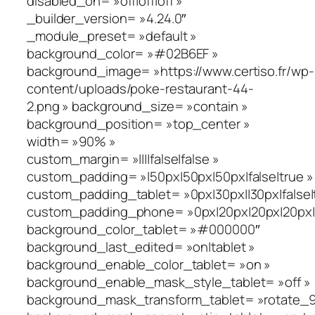
disabled_on= »off|off|off »
_builder_version= »4.24.0″
_module_preset= »default »
background_color= »#02B6EF »
background_image= »https://www.certiso.fr/wp-
content/uploads/poke-restaurant-44-
2.png » background_size= »contain »
background_position= »top_center »
width= »90% »
custom_margin= »||||false|false »
custom_padding= »|50px|50px|50px|false|true »
custom_padding_tablet= »0px|30px||30px|false|
custom_padding_phone= »0px|20px|20px|20px|fa
background_color_tablet= »#000000″
background_last_edited= »on|tablet »
background_enable_color_tablet= »on »
background_enable_mask_style_tablet= »off »
background_mask_transform_tablet= »rotate_90_