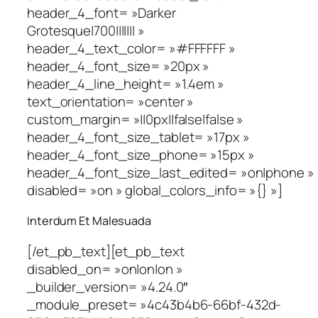
header_4_font= »Darker
Grotesque|700||||||| »
header_4_text_color= »#FFFFFF »
header_4_font_size= »20px »
header_4_line_height= »1.4em »
text_orientation= »center »
custom_margin= »||0px||false|false »
header_4_font_size_tablet= »17px »
header_4_font_size_phone= »15px »
header_4_font_size_last_edited= »on|phone »
disabled= »on » global_colors_info= »{} »]
Interdum Et Malesuada
[/et_pb_text][et_pb_text
disabled_on= »on|on|on »
_builder_version= »4.24.0″
_module_preset= »4c43b4b6-66bf-432d-