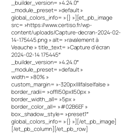
_builder_version= »4.24.0″
_module_preset= »default »
global_colors_info= »{} »][et_pb_image
src= »https://www.certiso.fr/wp-
content/uploads/Capture-decran-2024-02-
14-175445.png » alt= »ravalement à
Veauche » title_text= »Capture d’écran
2024-02-14 175445″
_builder_version= »4.24.0″
_module_preset= »default »
width= »80% »
custom_margin= »-320px||||false|false »
border_radii= »off||50px||50px »
border_width_all= »5px »
border_color_all= »#02B6EF »
box_shadow_style= »preset1″
global_colors_info= »{} »][/et_pb_image]
[/et_pb_column][/et_pb_row]