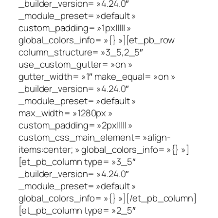
_builder_version= »4.24.0″
_module_preset= »default »
custom_padding= »1px||||| »
global_colors_info= »{} »][et_pb_row
column_structure= »3_5,2_5″
use_custom_gutter= »on »
gutter_width= »1″ make_equal= »on »
_builder_version= »4.24.0″
_module_preset= »default »
max_width= »1280px »
custom_padding= »2px||||| »
custom_css_main_element= »align-
items:center; » global_colors_info= »{} »]
[et_pb_column type= »3_5″
_builder_version= »4.24.0″
_module_preset= »default »
global_colors_info= »{} »][/et_pb_column]
[et_pb_column type= »2_5″