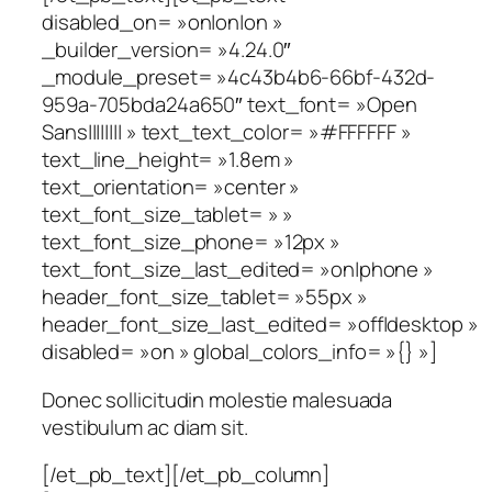
disabled_on= »on|on|on »
_builder_version= »4.24.0″
_module_preset= »4c43b4b6-66bf-432d-
959a-705bda24a650″ text_font= »Open
Sans|||||||| » text_text_color= »#FFFFFF »
text_line_height= »1.8em »
text_orientation= »center »
text_font_size_tablet= » »
text_font_size_phone= »12px »
text_font_size_last_edited= »on|phone »
header_font_size_tablet= »55px »
header_font_size_last_edited= »off|desktop »
disabled= »on » global_colors_info= »{} »]
Donec sollicitudin molestie malesuada
vestibulum ac diam sit.
[/et_pb_text][/et_pb_column]