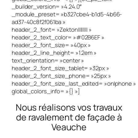
_builder_version= »4.24.0″
_module_preset= »b327cbe4-b1d5-4b66-
ad37-40c8f2f061ba »
header_2_font= »Zekton|||||||| »
header_2_text_color= »#02B6EF »
header_2_font_size= »40px »
header_2_line_height= »1.2em »
text_orientation= »center »
header_2_font_size_tablet= »32px »
header_2_font_size_phone= »25px »
header_2_font_size_last_edited= »on|phone »
global_colors_info= »{} »]
Nous réalisons vos travaux
de ravalement de façade à
Veauche