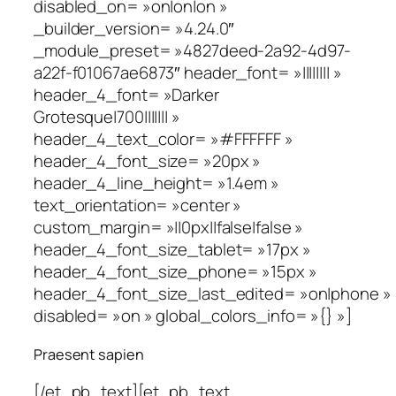
disabled_on= »on|on|on »
_builder_version= »4.24.0″
_module_preset= »4827deed-2a92-4d97-
a22f-f01067ae6873″ header_font= »|||||||| »
header_4_font= »Darker
Grotesque|700||||||| »
header_4_text_color= »#FFFFFF »
header_4_font_size= »20px »
header_4_line_height= »1.4em »
text_orientation= »center »
custom_margin= »||0px||false|false »
header_4_font_size_tablet= »17px »
header_4_font_size_phone= »15px »
header_4_font_size_last_edited= »on|phone »
disabled= »on » global_colors_info= »{} »]
Praesent sapien
[/et_pb_text][et_pb_text