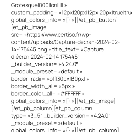
Grotesque|800||on||||| »
custom_padding= »12px|20px|12px|20px|true|tru
global_colors_info= »{} »][/et_pb_button]
[et_pb_image
src= »https://www.certiso.fr/wp-
content/uploads/Capture-decran-2024-02-
14-175445.png » title_text= »Capture
d’écran 2024-02-14 175445″
_builder_version= »4.24.0″
_module_preset= »default »
border_radii= »off|30px||30px| »
border_width_all= »5px »
border_color_all= »#FFFFFF »
global_colors_info= »{} »][/et_pb_image]
[/et_pb_column][et_pb_column
type= »3_5″ _builder_version= »4.24.0″
_module_preset= »default »
global_colors_info= »{} »][/et_pb_column]