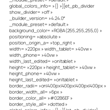
global_colors_info= »{} »][et_pb_divider
show_divider= »off »
_builder_version= »4.24.0″
_module_preset= »default »
background_color= »RGBA(255,255,255,0) »
positioning= »absolute »
position_origin_a= »top_right »
width= »220px » width_tablet= »40vw »
width_phone= »40vw »
width_last_edited= »on|tablet »
height= »220px » height_tablet= »40vw »
height_phone= »40vw »
height_last_edited= »on|tablet »
border_radii= »on|400px|400px|400px|400px »
border_width_all= »6px »
border_color_all= »#02B6EF »
border_style_all= »dotted »