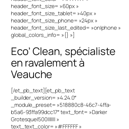
header_font_size= »60px »
header_font_size_tablet= »40px »
header_font_size_phone= »24px »
header_font_size_last_edited= »on|phone »
global_colors_info= »{} »]
Eco’ Clean, spécialiste
en ravalement à
Veauche
[/et_pb_text][et_pb_text
_builder_version= »4.24.0″
_module_preset= »518880c8-46c7-4ffa-
b5a6-93ffa99dcc17″ text_font= »Darker
Grotesque|500||||||| »
text_text_color= »#FFFFFF »