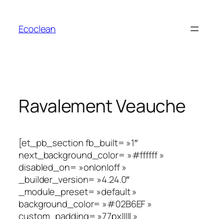
Aller
au
Ecoclean
contenu
Ravalement Veauche
[et_pb_section fb_built= »1″
next_background_color= »#ffffff »
disabled_on= »on|on|off »
_builder_version= »4.24.0″
_module_preset= »default »
background_color= »#02B6EF »
custom_padding= »77px||||| »