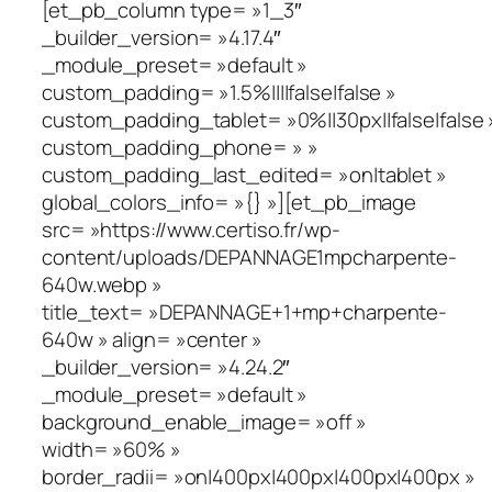
[et_pb_column type= »1_3″
_builder_version= »4.17.4″
_module_preset= »default »
custom_padding= »1.5%||||false|false »
custom_padding_tablet= »0%||30px||false|false 
custom_padding_phone= » »
custom_padding_last_edited= »on|tablet »
global_colors_info= »{} »][et_pb_image
src= »https://www.certiso.fr/wp-
content/uploads/DEPANNAGE1mpcharpente-
640w.webp »
title_text= »DEPANNAGE+1+mp+charpente-
640w » align= »center »
_builder_version= »4.24.2″
_module_preset= »default »
background_enable_image= »off »
width= »60% »
border_radii= »on|400px|400px|400px|400px »