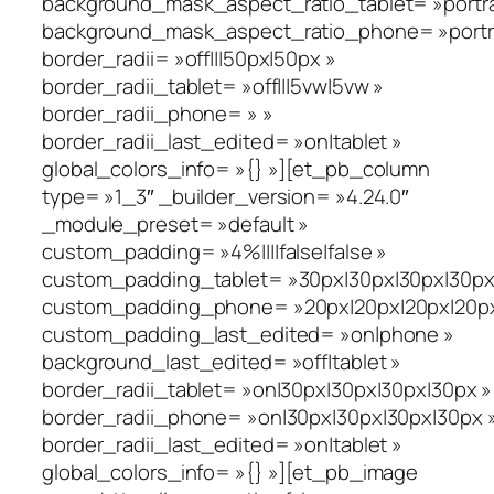
background_mask_aspect_ratio_tablet= »portra
background_mask_aspect_ratio_phone= »portra
border_radii= »off|||50px|50px »
border_radii_tablet= »off|||5vw|5vw »
border_radii_phone= » »
border_radii_last_edited= »on|tablet »
global_colors_info= »{} »][et_pb_column
type= »1_3″ _builder_version= »4.24.0″
_module_preset= »default »
custom_padding= »4%||||false|false »
custom_padding_tablet= »30px|30px|30px|30px|
custom_padding_phone= »20px|20px|20px|20px|
custom_padding_last_edited= »on|phone »
background_last_edited= »off|tablet »
border_radii_tablet= »on|30px|30px|30px|30px »
border_radii_phone= »on|30px|30px|30px|30px 
border_radii_last_edited= »on|tablet »
global_colors_info= »{} »][et_pb_image