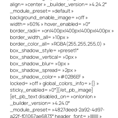
align= »center » _builder_version= »4.24.2″
_module_preset= »default »
background_enable_image= »off »
width= »60% » hover_enabled= »0″
border_radii= »on|400px|400px|400px|400px »
border_width_all= »10px »
border_color_all= »RGBA(255,255,255,0) »
box_shadow_style= »preset1″
box_shadow_vertical= »0px »
box_shadow_blur= »0px »
box_shadow_spread= »2px »
box_shadow_color= »#02B6EF »
locked= »off » global_colors_info= »{} »
sticky_enabled= »0″][/et_pb_image]
[et_pb_text disabled_on= »on|on|on »
_builder_version= »4.24.0″
_module_preset= »4827deed-2a92-4d97-
a22f-f01067ae6873″ header_font= »|||||||| »