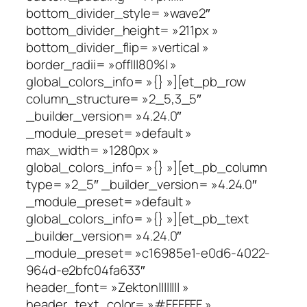
bottom_divider_style= »wave2″
bottom_divider_height= »211px »
bottom_divider_flip= »vertical »
border_radii= »off|||80%| »
global_colors_info= »{} »][et_pb_row
column_structure= »2_5,3_5″
_builder_version= »4.24.0″
_module_preset= »default »
max_width= »1280px »
global_colors_info= »{} »][et_pb_column
type= »2_5″ _builder_version= »4.24.0″
_module_preset= »default »
global_colors_info= »{} »][et_pb_text
_builder_version= »4.24.0″
_module_preset= »c16985e1-e0d6-4022-
964d-e2bfc04fa633″
header_font= »Zekton|||||||| »
header_text_color= »#FFFFFF »