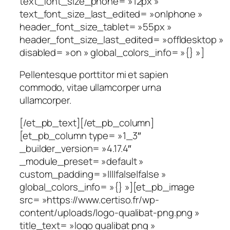
text_font_size_phone= »12px »
text_font_size_last_edited= »on|phone »
header_font_size_tablet= »55px »
header_font_size_last_edited= »off|desktop »
disabled= »on » global_colors_info= »{} »]
Pellentesque porttitor mi et sapien
commodo, vitae ullamcorper urna
ullamcorper.
[/et_pb_text][/et_pb_column]
[et_pb_column type= »1_3″
_builder_version= »4.17.4″
_module_preset= »default »
custom_padding= »||||false|false »
global_colors_info= »{} »][et_pb_image
src= »https://www.certiso.fr/wp-
content/uploads/logo-qualibat-png.png »
title_text= »logo qualibat png »