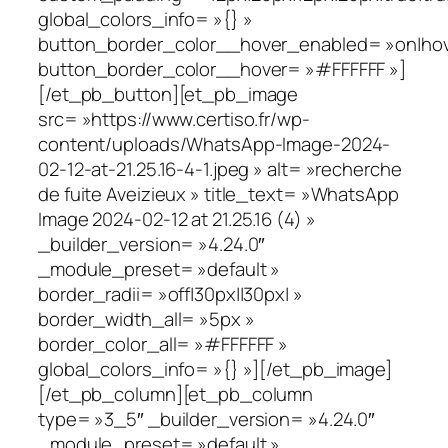
global_colors_info= »{} »
button_border_color__hover_enabled= »on|hov
button_border_color__hover= »#FFFFFF »]
[/et_pb_button][et_pb_image
src= »https://www.certiso.fr/wp-
content/uploads/WhatsApp-Image-2024-
02-12-at-21.25.16-4-1.jpeg » alt= »recherche
de fuite Aveizieux » title_text= »WhatsApp
Image 2024-02-12 at 21.25.16 (4) »
_builder_version= »4.24.0″
_module_preset= »default »
border_radii= »off|30px||30px| »
border_width_all= »5px »
border_color_all= »#FFFFFF »
global_colors_info= »{} »][/et_pb_image]
[/et_pb_column][et_pb_column
type= »3_5″ _builder_version= »4.24.0″
_module_preset= »default »