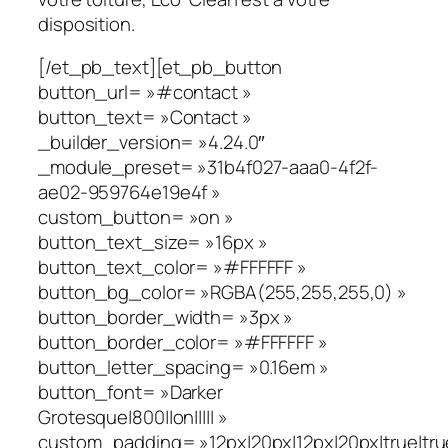
disposition.
[/et_pb_text][et_pb_button
button_url= »#contact »
button_text= »Contact »
_builder_version= »4.24.0″
_module_preset= »31b4f027-aaa0-4f2f-
ae02-959764e19e4f »
custom_button= »on »
button_text_size= »16px »
button_text_color= »#FFFFFF »
button_bg_color= »RGBA(255,255,255,0) »
button_border_width= »3px »
button_border_color= »#FFFFFF »
button_letter_spacing= »0.16em »
button_font= »Darker
Grotesque|800||on||||| »
custom_padding= »12px|20px|12px|20px|true|tru