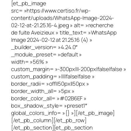
[et_pb_image
src= »https://www.certiso.fr/wp-
content/uploads/WhatsApp-Image-2024-
02-12-at-21.25.16-4.jpeg » alt= »recherche
de fuite Aveizieux » title_text= »WhatsApp
Image 2024-02-12 at 21.25.16 (4) »
_builder_version= »4.24.0″
_module_preset= »default »
width= »56% »
custom_margin= »-300px|||-200px|false|false »
custom_padding= »||||false|false »
border_radii= »off||50px||50px »
border_width_all= »5px »
border_color_all= »#02B6EF »
box_shadow_style= »preset1″
global_colors_info= »{} »][/et_pb_image]
[/et_pb_column][/et_pb_row]
[/et_pb_section][et_pb_section