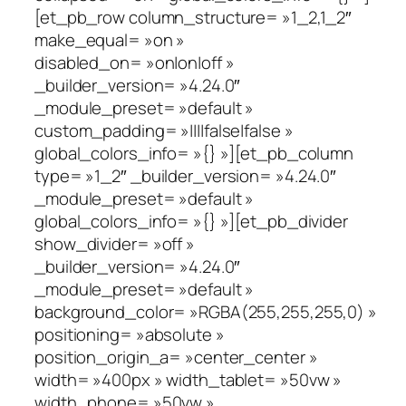
[et_pb_row column_structure= »1_2,1_2″
make_equal= »on »
disabled_on= »on|on|off »
_builder_version= »4.24.0″
_module_preset= »default »
custom_padding= »||||false|false »
global_colors_info= »{} »][et_pb_column
type= »1_2″ _builder_version= »4.24.0″
_module_preset= »default »
global_colors_info= »{} »][et_pb_divider
show_divider= »off »
_builder_version= »4.24.0″
_module_preset= »default »
background_color= »RGBA(255,255,255,0) »
positioning= »absolute »
position_origin_a= »center_center »
width= »400px » width_tablet= »50vw »
width_phone= »50vw »