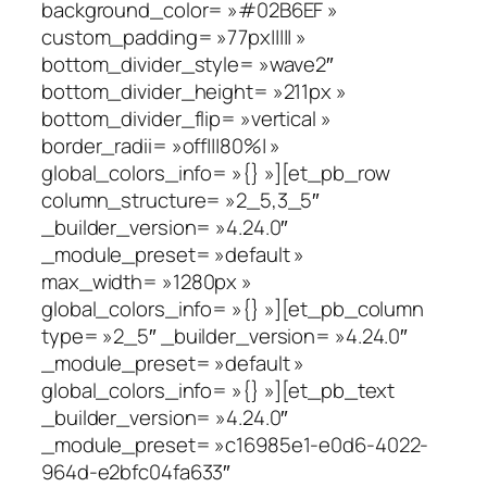
background_color= »#02B6EF »
custom_padding= »77px||||| »
bottom_divider_style= »wave2″
bottom_divider_height= »211px »
bottom_divider_flip= »vertical »
border_radii= »off|||80%| »
global_colors_info= »{} »][et_pb_row
column_structure= »2_5,3_5″
_builder_version= »4.24.0″
_module_preset= »default »
max_width= »1280px »
global_colors_info= »{} »][et_pb_column
type= »2_5″ _builder_version= »4.24.0″
_module_preset= »default »
global_colors_info= »{} »][et_pb_text
_builder_version= »4.24.0″
_module_preset= »c16985e1-e0d6-4022-
964d-e2bfc04fa633″