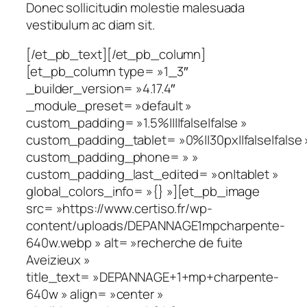
Donec sollicitudin molestie malesuada
vestibulum ac diam sit.
[/et_pb_text][/et_pb_column]
[et_pb_column type= »1_3″
_builder_version= »4.17.4″
_module_preset= »default »
custom_padding= »1.5%||||false|false »
custom_padding_tablet= »0%||30px||false|false 
custom_padding_phone= » »
custom_padding_last_edited= »on|tablet »
global_colors_info= »{} »][et_pb_image
src= »https://www.certiso.fr/wp-
content/uploads/DEPANNAGE1mpcharpente-
640w.webp » alt= »recherche de fuite
Aveizieux »
title_text= »DEPANNAGE+1+mp+charpente-
640w » align= »center »