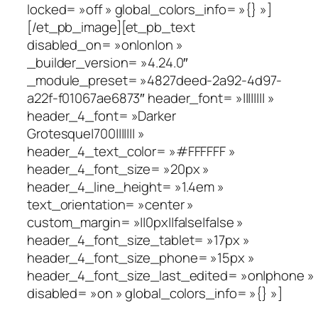
locked= »off » global_colors_info= »{} »]
[/et_pb_image][et_pb_text
disabled_on= »on|on|on »
_builder_version= »4.24.0″
_module_preset= »4827deed-2a92-4d97-
a22f-f01067ae6873″ header_font= »|||||||| »
header_4_font= »Darker
Grotesque|700||||||| »
header_4_text_color= »#FFFFFF »
header_4_font_size= »20px »
header_4_line_height= »1.4em »
text_orientation= »center »
custom_margin= »||0px||false|false »
header_4_font_size_tablet= »17px »
header_4_font_size_phone= »15px »
header_4_font_size_last_edited= »on|phone »
disabled= »on » global_colors_info= »{} »]