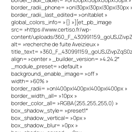
border_radii_tablet= »on|30px|30px|30px|30px »
border_radii_phone= »on|30px|30px|30px|30px 
border_radii_last_edited= »on|tablet »
global_colors_info= »{} »][et_pb_image
src= »https://www.certiso.fr/wp-
content/uploads/360_F_430991159_goUSJZivpZ
alt= »recherche de fuite Aveizieux »
title_text= »360_F_430991159_goUSJZivpZqS0
align= »center » _builder_version= »4.24.2″
_module_preset= »default »
background_enable_image= »off »
width= »60% »
border_radii= »on|400px|400px|400px|400px »
border_width_all= »10px »
border_color_all= »RGBA(255,255,255,0) »
box_shadow_style= »preset1″
box_shadow_vertical= »0px »
box_shadow_blur= »0px »