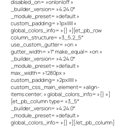
disabled_on= »on|on|off »
_builder_version= »4.24.0″
_module_preset= »default »
custom_padding= »1px||||| »
global_colors_info= »{} »][et_pb_row
column_structure= »3_5,2_5″
use_custom_gutter= »on »
gutter_width= »1″ make_equal= »on »
_builder_version= »4.24.0″
_module_preset= »default »
max_width= »1280px »
custom_padding= »2px||||| »
custom_css_main_element= »align-
items:center; » global_colors_info= »{} »]
[et_pb_column type= »3_5″
_builder_version= »4.24.0″
_module_preset= »default »
global_colors_info= »{} »][/et_pb_column]