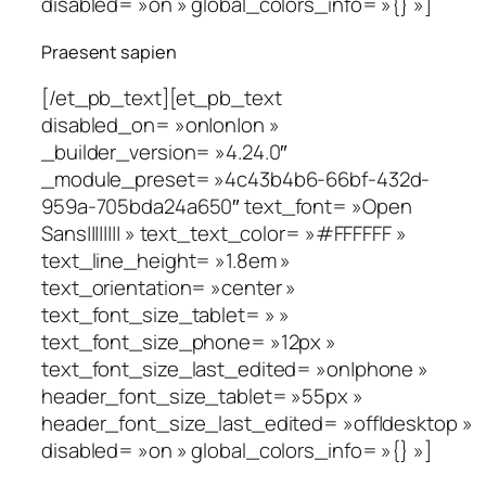
disabled= »on » global_colors_info= »{} »]
Praesent sapien
[/et_pb_text][et_pb_text
disabled_on= »on|on|on »
_builder_version= »4.24.0″
_module_preset= »4c43b4b6-66bf-432d-
959a-705bda24a650″ text_font= »Open
Sans|||||||| » text_text_color= »#FFFFFF »
text_line_height= »1.8em »
text_orientation= »center »
text_font_size_tablet= » »
text_font_size_phone= »12px »
text_font_size_last_edited= »on|phone »
header_font_size_tablet= »55px »
header_font_size_last_edited= »off|desktop »
disabled= »on » global_colors_info= »{} »]