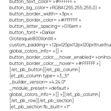
button_text_color= »#FFFFFF »
button_bg_color= »RGBA(255,255,255,0) »
button_border_width= »3px »
button_border_color= »#FFFFFF »
button_letter_spacing= »0.16em »
button_font= »Darker
Grotesque|800||on||||| »
custom_padding= »12px|20px|12px|20px|true|tru
global_colors_info= »{} »
button_border_color__hover_enabled= »on|hov
button_border_color__hover= »#FFFFFF »]
[/et_pb_button][/et_pb_column]
[et_pb_column type= »3_5″
_builder_version= »4.24.0″
_module_preset= »default »
global_colors_info= »{} »][/et_pb_column]
[/et_pb_row][/et_pb_section]
[et_pb_section fb_built= »1″