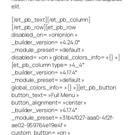
elit.
[/et_pb_text][/et_pb_column]
[/et_pb_row][et_pb_row
disabled_on= »on|on|on »
_builder_version= »4.24.0″
_module_preset= »default »
disabled= »on » global_colors_info= »{} »]
[et_pb_column type= »4_4″
_builder_version= »4.17.4″
_module_preset= »default »
global_colors_info= »{} »][et_pb_button
button_text= »Full Menu »
button_alignment= »center »
_builder_version= »4.17.4″
_module_preset= »31b4f027-aaa0-4f2f-
ae02-959764e19e4f »
custom_button= »on »