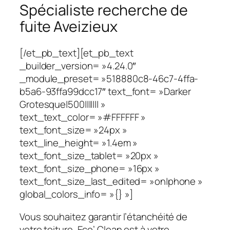
Spécialiste recherche de
fuite Aveizieux
[/et_pb_text][et_pb_text
_builder_version= »4.24.0″
_module_preset= »518880c8-46c7-4ffa-
b5a6-93ffa99dcc17″ text_font= »Darker
Grotesque|500||||||| »
text_text_color= »#FFFFFF »
text_font_size= »24px »
text_line_height= »1.4em »
text_font_size_tablet= »20px »
text_font_size_phone= »16px »
text_font_size_last_edited= »on|phone »
global_colors_info= »{} »]
Vous souhaitez garantir l’étanchéité de
votre toiture, Eco’ Clean est à votre