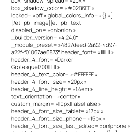
box_shadow_spread= »2px »
box_shadow_color= »#02B6EF »
locked= »off » global_colors_info= »{} »]
[/et_pb_image][et_pb_text
disabled_on= »on|on|on »
_builder_version= »4.24.0″
_module_preset= »4827deed-2a92-4d97-
a22f-f01067ae6873″ header_font= »|||||||| »
header_4_font= »Darker
Grotesque|700||||||| »
header_4_text_color= »#FFFFFF »
header_4_font_size= »20px »
header_4_line_height= »1.4em »
text_orientation= »center »
custom_margin= »||0px||false|false »
header_4_font_size_tablet= »17px »
header_4_font_size_phone= »15px »
header_4_font_size_last_edited= »on|phone »