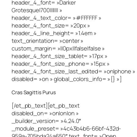
header_4_font= »Darker
Grotesque|700||||||| »
header_4_text_color= »#FFFFFF »
header_4_font_size= »20px »
header_4_line_height= »1.4em »
text_orientation= »center »
custom_margin= »||0px||false|false »
header_4_font_size_tablet= »17px »
header_4_font_size_phone= »15px »
header_4_font_size_last_edited= »on|phone »
disabled= »on » global_colors_info= »{} »]
Cras Sagittis Purus
[/et_pb_text][et_pb_text
disabled_on= »on|on|on »
_builder_version= »4.24.0″
_module_preset= »4c43b4b6-66bf-432d-
959a-705bda24a650″ text_font= »Open