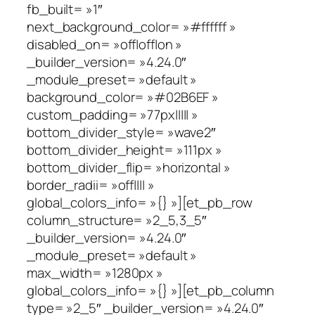
fb_built= »1″
next_background_color= »#ffffff »
disabled_on= »off|off|on »
_builder_version= »4.24.0″
_module_preset= »default »
background_color= »#02B6EF »
custom_padding= »77px||||| »
bottom_divider_style= »wave2″
bottom_divider_height= »111px »
bottom_divider_flip= »horizontal »
border_radii= »off|||| »
global_colors_info= »{} »][et_pb_row
column_structure= »2_5,3_5″
_builder_version= »4.24.0″
_module_preset= »default »
max_width= »1280px »
global_colors_info= »{} »][et_pb_column
type= »2_5″ _builder_version= »4.24.0″