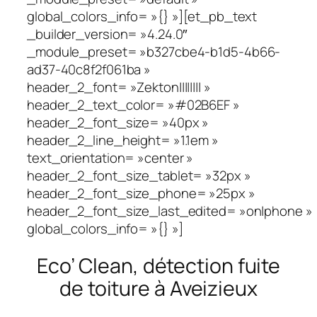
global_colors_info= »{} »][et_pb_text
_builder_version= »4.24.0″
_module_preset= »b327cbe4-b1d5-4b66-
ad37-40c8f2f061ba »
header_2_font= »Zekton|||||||| »
header_2_text_color= »#02B6EF »
header_2_font_size= »40px »
header_2_line_height= »1.1em »
text_orientation= »center »
header_2_font_size_tablet= »32px »
header_2_font_size_phone= »25px »
header_2_font_size_last_edited= »on|phone »
global_colors_info= »{} »]
Eco’ Clean, détection fuite
de toiture à Aveizieux