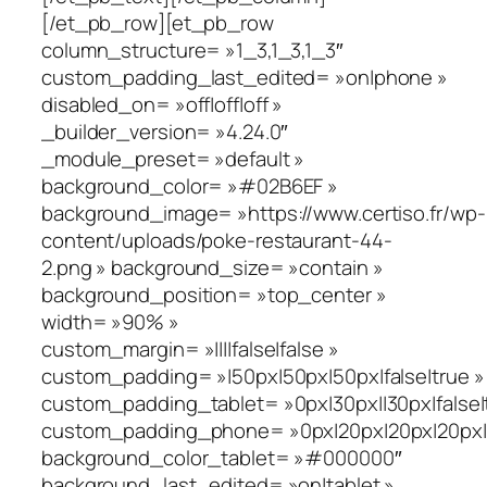
[/et_pb_row][et_pb_row
column_structure= »1_3,1_3,1_3″
custom_padding_last_edited= »on|phone »
disabled_on= »off|off|off »
_builder_version= »4.24.0″
_module_preset= »default »
background_color= »#02B6EF »
background_image= »https://www.certiso.fr/wp-
content/uploads/poke-restaurant-44-
2.png » background_size= »contain »
background_position= »top_center »
width= »90% »
custom_margin= »||||false|false »
custom_padding= »|50px|50px|50px|false|true »
custom_padding_tablet= »0px|30px||30px|false|
custom_padding_phone= »0px|20px|20px|20px|fa
background_color_tablet= »#000000″
background_last_edited= »on|tablet »