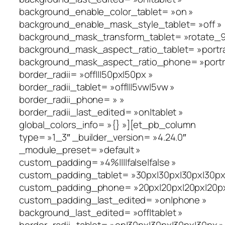
background_enable_color_tablet= »on »
background_enable_mask_style_tablet= »off »
background_mask_transform_tablet= »rotate_90_
background_mask_aspect_ratio_tablet= »portra
background_mask_aspect_ratio_phone= »portra
border_radii= »off|||50px|50px »
border_radii_tablet= »off|||5vw|5vw »
border_radii_phone= » »
border_radii_last_edited= »on|tablet »
global_colors_info= »{} »][et_pb_column
type= »1_3″ _builder_version= »4.24.0″
_module_preset= »default »
custom_padding= »4%||||false|false »
custom_padding_tablet= »30px|30px|30px|30px|
custom_padding_phone= »20px|20px|20px|20px|
custom_padding_last_edited= »on|phone »
background_last_edited= »off|tablet »