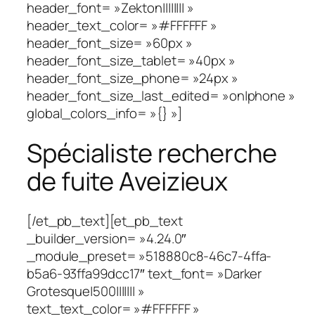
header_font= »Zekton|||||||| »
header_text_color= »#FFFFFF »
header_font_size= »60px »
header_font_size_tablet= »40px »
header_font_size_phone= »24px »
header_font_size_last_edited= »on|phone »
global_colors_info= »{} »]
Spécialiste recherche
de fuite Aveizieux
[/et_pb_text][et_pb_text
_builder_version= »4.24.0″
_module_preset= »518880c8-46c7-4ffa-
b5a6-93ffa99dcc17″ text_font= »Darker
Grotesque|500||||||| »
text_text_color= »#FFFFFF »