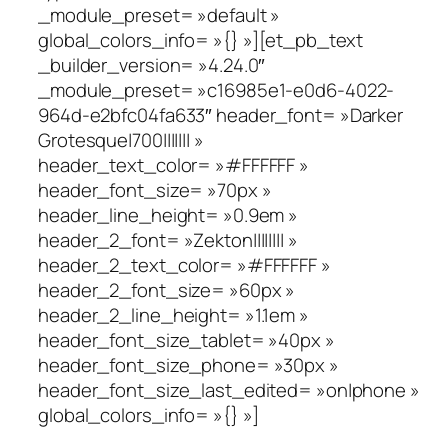
_module_preset= »default »
global_colors_info= »{} »][et_pb_text
_builder_version= »4.24.0″
_module_preset= »c16985e1-e0d6-4022-
964d-e2bfc04fa633″ header_font= »Darker
Grotesque|700||||||| »
header_text_color= »#FFFFFF »
header_font_size= »70px »
header_line_height= »0.9em »
header_2_font= »Zekton|||||||| »
header_2_text_color= »#FFFFFF »
header_2_font_size= »60px »
header_2_line_height= »1.1em »
header_font_size_tablet= »40px »
header_font_size_phone= »30px »
header_font_size_last_edited= »on|phone »
global_colors_info= »{} »]