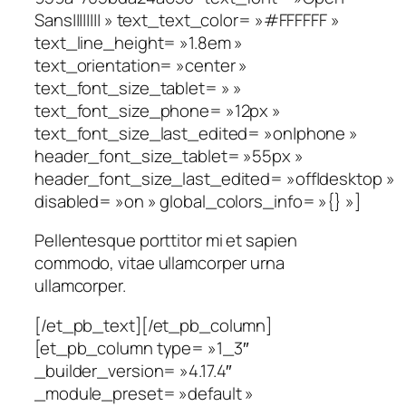
Sans|||||||| » text_text_color= »#FFFFFF »
text_line_height= »1.8em »
text_orientation= »center »
text_font_size_tablet= » »
text_font_size_phone= »12px »
text_font_size_last_edited= »on|phone »
header_font_size_tablet= »55px »
header_font_size_last_edited= »off|desktop »
disabled= »on » global_colors_info= »{} »]
Pellentesque porttitor mi et sapien
commodo, vitae ullamcorper urna
ullamcorper.
[/et_pb_text][/et_pb_column]
[et_pb_column type= »1_3″
_builder_version= »4.17.4″
_module_preset= »default »