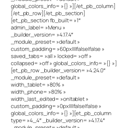
global_colors_info= »{} »][/et_pb_column]
[/et_pb_row][/et_pb_section]
[et_pb_section fb_built= »1″
admin_label= »Menu »
_builder_version= »4.17.4″
_module_preset= »default »
custom_padding= »60px||||false|false »
saved_tabs= »all » locked= »off »
collapsed= »off » global_colors_info= »{} »]
[et_pb_row _builder_version= »4.24.0″
_module_preset= »default »
width_tablet= »80% »
width_phone= »80% »
width_last_edited= »on|tablet »
custom_padding= »0px||||false|false »
global_colors_info= »{} »][et_pb_column
type= »4_4″ _builder_version= »4.17.4″
_module_preset= »default »