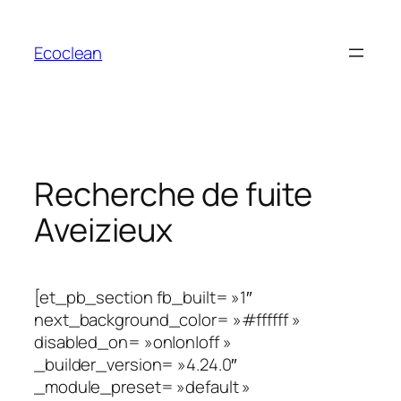
Aller
au
Ecoclean
contenu
Recherche de fuite
Aveizieux
[et_pb_section fb_built= »1″
next_background_color= »#ffffff »
disabled_on= »on|on|off »
_builder_version= »4.24.0″
_module_preset= »default »