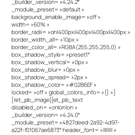
_builder_version= »4.24.2″
_module_preset= »default »
background_enable_image= »off »
width= »60% »
border_radii= »on|400px|400px|400px|400px »
border_width_all= »10px »
border_color_all= »RGBA(255,255,255,0) »
box_shadow_style= »preset1″
box_shadow_vertical= »0px »
box_shadow_blur= »0px »
box_shadow_spread= »2px »
box_shadow_color= »#02B6EF »
locked= »off » global_colors_info= »{} »]
[/et_pb_image][et_pb_text
disabled_on= »on|on|on »
_builder_version= »4.24.0″
_module_preset= »4827deed-2a92-4d97-
a22f-f01067ae6873″ header_font= »|||||||| »