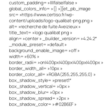
custom_padding= »||||false|false »
global_colors_info= »{} »][et_pb_image
src= »https://www.certiso.fr/wp-
content/uploads/logo-qualibat-png.png »
alt= »recherche de fuite Aveizieux »
title_text= »logo qualibat png »
align= »center » _builder_version= »4.24.2″
_module_preset= »default »
background_enable_image= »off »
width= »60% »
border_radii= »on|400px|400px|400px|400px »
border_width_all= »10px »
border_color_all= »RGBA(255,255,255,0) »
box_shadow_style= »preset1″
box_shadow_vertical= »0px »
box_shadow_blur= »0px »
box_shadow_spread= »2px »
box_shadow_color= »#02B6EF »