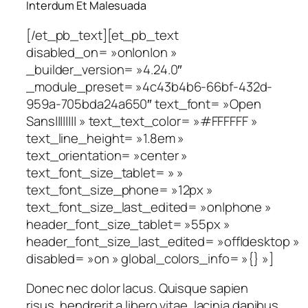
Interdum Et Malesuada
[/et_pb_text][et_pb_text
disabled_on= »on|on|on »
_builder_version= »4.24.0″
_module_preset= »4c43b4b6-66bf-432d-
959a-705bda24a650″ text_font= »Open
Sans|||||||| » text_text_color= »#FFFFFF »
text_line_height= »1.8em »
text_orientation= »center »
text_font_size_tablet= » »
text_font_size_phone= »12px »
text_font_size_last_edited= »on|phone »
header_font_size_tablet= »55px »
header_font_size_last_edited= »off|desktop »
disabled= »on » global_colors_info= »{} »]
Donec nec dolor lacus. Quisque sapien
risus, hendrerit a libero vitae, lacinia dapibus