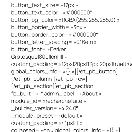
button_text_size= »17px »
button_text_color= »#000000″
button_bg_color= »RGBA(255,255,255,0) »
button_border_width= »3px »
button_border_color= »#000000″
button_letter_spacing= »0.16em »
button_font= »Darker
Grotesque|800||on||||| »
custom_padding= »12px|20px|12px|20px|true|tru
global_colors_info= »{} »][/et_pb_button]
[/et_pb_column][/et_pb_row]
[/et_pb_section][et_pb_section
fb_built= »1″ admin_label= »About »
module_id= »recherchefuite »
_builder_version= »4.24.0″
_module_preset= »default »
custom_padding= »41px||||| »
collapsed= »on » global_colors_info= »{} »]