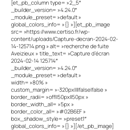
[et_pb_column type= »2_5″
_builder_version= »4.24.0″
_module_preset= »default »
global_colors_info= »{} »][et_pb_image
src= »https://www.certiso.fr/wp-
content/uploads/Capture-decran-2024-02-
14-125714.png » alt= »recherche de fuite
Aveizieux » title_text= »Capture d’écran
2024-02-14 125714″
_builder_version= »4.24.0″
_module_preset= »default »
width= »80% »
custom_margin= »-320px||||false|false »
border_radii= »off||50px||50px »
border_width_all= »5px »
border_color_all= »#02B6EF »
box_shadow_style= »preset1″
global_colors_info= »{} »][/et_pb_image]