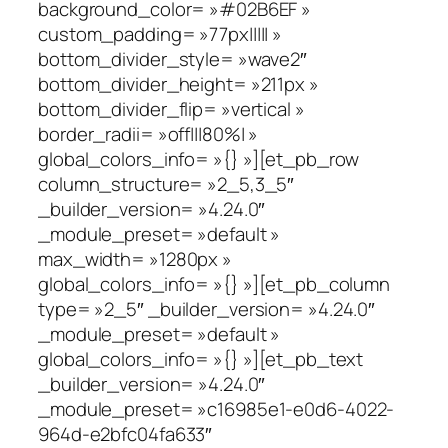
background_color= »#02B6EF »
custom_padding= »77px||||| »
bottom_divider_style= »wave2″
bottom_divider_height= »211px »
bottom_divider_flip= »vertical »
border_radii= »off|||80%| »
global_colors_info= »{} »][et_pb_row
column_structure= »2_5,3_5″
_builder_version= »4.24.0″
_module_preset= »default »
max_width= »1280px »
global_colors_info= »{} »][et_pb_column
type= »2_5″ _builder_version= »4.24.0″
_module_preset= »default »
global_colors_info= »{} »][et_pb_text
_builder_version= »4.24.0″
_module_preset= »c16985e1-e0d6-4022-
964d-e2bfc04fa633″