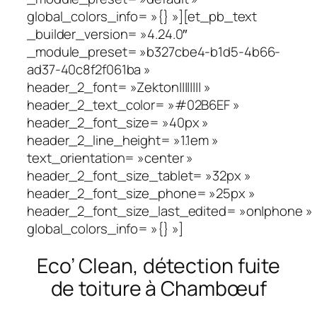
global_colors_info= »{} »][et_pb_text
_builder_version= »4.24.0″
_module_preset= »b327cbe4-b1d5-4b66-
ad37-40c8f2f061ba »
header_2_font= »Zekton|||||||| »
header_2_text_color= »#02B6EF »
header_2_font_size= »40px »
header_2_line_height= »1.1em »
text_orientation= »center »
header_2_font_size_tablet= »32px »
header_2_font_size_phone= »25px »
header_2_font_size_last_edited= »on|phone »
global_colors_info= »{} »]
Eco’ Clean, détection fuite
de toiture à Chambœuf