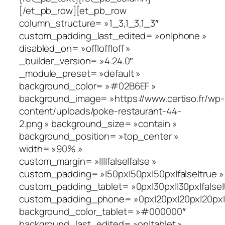
[/et_pb_row][et_pb_row
column_structure= »1_3,1_3,1_3″
custom_padding_last_edited= »on|phone »
disabled_on= »off|off|off »
_builder_version= »4.24.0″
_module_preset= »default »
background_color= »#02B6EF »
background_image= »https://www.certiso.fr/wp-
content/uploads/poke-restaurant-44-
2.png » background_size= »contain »
background_position= »top_center »
width= »90% »
custom_margin= »||||false|false »
custom_padding= »|50px|50px|50px|false|true »
custom_padding_tablet= »0px|30px||30px|false|
custom_padding_phone= »0px|20px|20px|20px|fa
background_color_tablet= »#000000″
background_last_edited= »on|tablet »