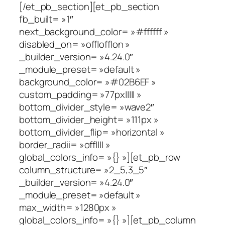
[/et_pb_section][et_pb_section
fb_built= »1″
next_background_color= »#ffffff »
disabled_on= »off|off|on »
_builder_version= »4.24.0″
_module_preset= »default »
background_color= »#02B6EF »
custom_padding= »77px||||| »
bottom_divider_style= »wave2″
bottom_divider_height= »111px »
bottom_divider_flip= »horizontal »
border_radii= »off|||| »
global_colors_info= »{} »][et_pb_row
column_structure= »2_5,3_5″
_builder_version= »4.24.0″
_module_preset= »default »
max_width= »1280px »
global_colors_info= »{} »][et_pb_column