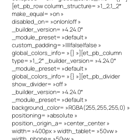
[et_pb_row column_structure= »1_2,1_2″
make_equal= »on »
disabled_on= »on|on|off »
_builder_version= »4.24.0″
_module_preset= »default »
custom_padding= »||||false|false »
global_colors_info= »{} »][et_pb_column
type= »1_2″ _builder_version= »4.24.0″
_module_preset= »default »
global_colors_info= »{} »][et_pb_divider
show_divider= »off »
_builder_version= »4.24.0″
_module_preset= »default »
background_color= »RGBA(255,255,255,0) »
positioning= »absolute »
position_origin_a= »center_center »
width= »400px » width_tablet= »50vw »
width_phone= »50vw »