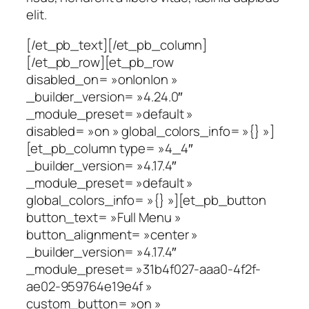
elit.
[/et_pb_text][/et_pb_column]
[/et_pb_row][et_pb_row
disabled_on= »on|on|on »
_builder_version= »4.24.0″
_module_preset= »default »
disabled= »on » global_colors_info= »{} »]
[et_pb_column type= »4_4″
_builder_version= »4.17.4″
_module_preset= »default »
global_colors_info= »{} »][et_pb_button
button_text= »Full Menu »
button_alignment= »center »
_builder_version= »4.17.4″
_module_preset= »31b4f027-aaa0-4f2f-
ae02-959764e19e4f »
custom_button= »on »