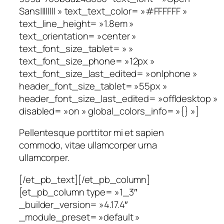
Sans|||||||| » text_text_color= »#FFFFFF »
text_line_height= »1.8em »
text_orientation= »center »
text_font_size_tablet= » »
text_font_size_phone= »12px »
text_font_size_last_edited= »on|phone »
header_font_size_tablet= »55px »
header_font_size_last_edited= »off|desktop »
disabled= »on » global_colors_info= »{} »]
Pellentesque porttitor mi et sapien
commodo, vitae ullamcorper urna
ullamcorper.
[/et_pb_text][/et_pb_column]
[et_pb_column type= »1_3″
_builder_version= »4.17.4″
_module_preset= »default »