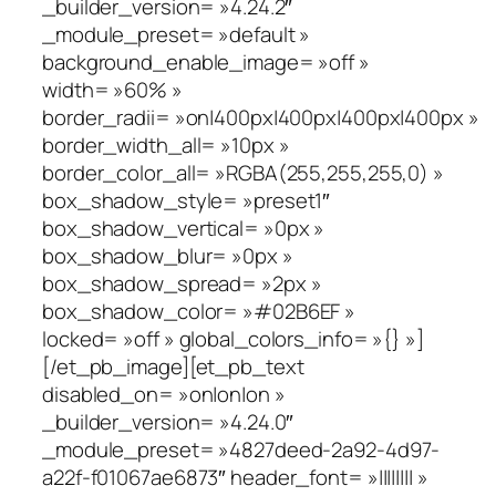
_builder_version= »4.24.2″
_module_preset= »default »
background_enable_image= »off »
width= »60% »
border_radii= »on|400px|400px|400px|400px »
border_width_all= »10px »
border_color_all= »RGBA(255,255,255,0) »
box_shadow_style= »preset1″
box_shadow_vertical= »0px »
box_shadow_blur= »0px »
box_shadow_spread= »2px »
box_shadow_color= »#02B6EF »
locked= »off » global_colors_info= »{} »]
[/et_pb_image][et_pb_text
disabled_on= »on|on|on »
_builder_version= »4.24.0″
_module_preset= »4827deed-2a92-4d97-
a22f-f01067ae6873″ header_font= »|||||||| »