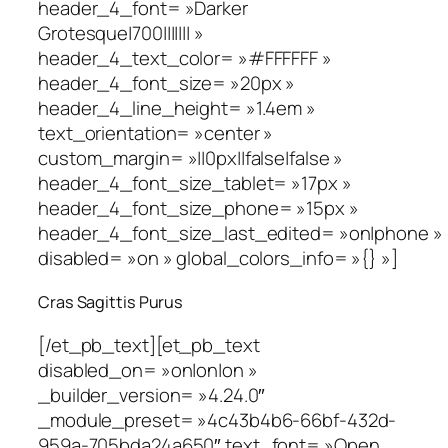
header_4_font= »Darker
Grotesque|700||||||| »
header_4_text_color= »#FFFFFF »
header_4_font_size= »20px »
header_4_line_height= »1.4em »
text_orientation= »center »
custom_margin= »||0px||false|false »
header_4_font_size_tablet= »17px »
header_4_font_size_phone= »15px »
header_4_font_size_last_edited= »on|phone »
disabled= »on » global_colors_info= »{} »]
Cras Sagittis Purus
[/et_pb_text][et_pb_text
disabled_on= »on|on|on »
_builder_version= »4.24.0″
_module_preset= »4c43b4b6-66bf-432d-
959a-705bda24a650″ text_font= »Open