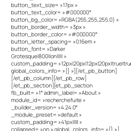
button_text_size= »17px »
button_text_color= »#000000″
button_bg_color= »RGBA(255,255,255,0) »
button_border_width= »3px »
button_border_color= »#000000″
button_letter_spacing= »0.16em »
button_font= »Darker
Grotesque|800||on||||| »
custom_padding= »12px|20px|12px|20px|true|tru
global_colors_info= »{} »][/et_pb_button]
[/et_pb_column][/et_pb_row]
[/et_pb_section][et_pb_section
fb_built= »1″ admin_label= »About »
module_id= »recherchefuite »
_builder_version= »4.24.0″
_module_preset= »default »
custom_padding= »41px||||| »
collapsed= »on » global_colors_info= »{} »]