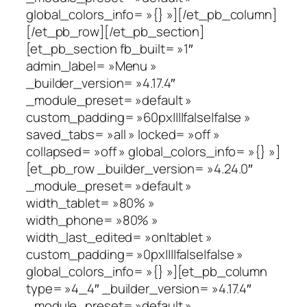
global_colors_info= »{} »][/et_pb_column]
[/et_pb_row][/et_pb_section]
[et_pb_section fb_built= »1″
admin_label= »Menu »
_builder_version= »4.17.4″
_module_preset= »default »
custom_padding= »60px||||false|false »
saved_tabs= »all » locked= »off »
collapsed= »off » global_colors_info= »{} »]
[et_pb_row _builder_version= »4.24.0″
_module_preset= »default »
width_tablet= »80% »
width_phone= »80% »
width_last_edited= »on|tablet »
custom_padding= »0px||||false|false »
global_colors_info= »{} »][et_pb_column
type= »4_4″ _builder_version= »4.17.4″
_module_preset= »default »