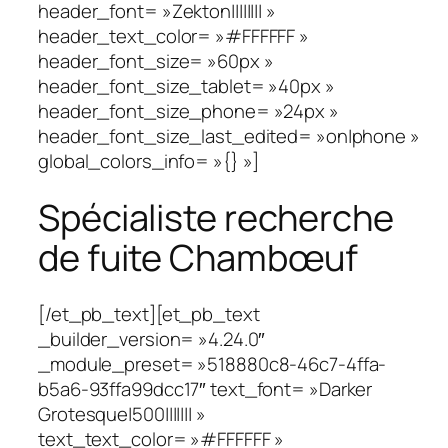
header_font= »Zekton|||||||| »
header_text_color= »#FFFFFF »
header_font_size= »60px »
header_font_size_tablet= »40px »
header_font_size_phone= »24px »
header_font_size_last_edited= »on|phone »
global_colors_info= »{} »]
Spécialiste recherche
de fuite Chambœuf
[/et_pb_text][et_pb_text
_builder_version= »4.24.0″
_module_preset= »518880c8-46c7-4ffa-
b5a6-93ffa99dcc17″ text_font= »Darker
Grotesque|500||||||| »
text_text_color= »#FFFFFF »