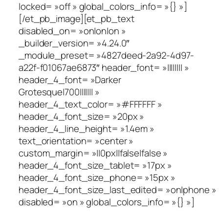
locked= »off » global_colors_info= »{} »]
[/et_pb_image][et_pb_text
disabled_on= »on|on|on »
_builder_version= »4.24.0″
_module_preset= »4827deed-2a92-4d97-
a22f-f01067ae6873″ header_font= »|||||||| »
header_4_font= »Darker
Grotesque|700||||||| »
header_4_text_color= »#FFFFFF »
header_4_font_size= »20px »
header_4_line_height= »1.4em »
text_orientation= »center »
custom_margin= »||0px||false|false »
header_4_font_size_tablet= »17px »
header_4_font_size_phone= »15px »
header_4_font_size_last_edited= »on|phone »
disabled= »on » global_colors_info= »{} »]