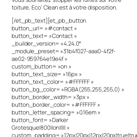
toiture, Eco’ Clean est à votre disposition.
[/et_pb_text][et_pb_button
button_url= »#contact »
button_text= »Contact »
_builder_version= »4.24.0″
_module_preset= »31b4f027-aaa0-4f2f-
ae02-959764e19e4f »
custom_button= »on »
button_text_size= »16px »
button_text_color= »#FFFFFF »
button_bg_color= »RGBA(255,255,255,0) »
button_border_width= »3px »
button_border_color= »#FFFFFF »
button_letter_spacing= »0.16em »
button_font= »Darker
Grotesque|800||on||||| »
custom_padding= »12px|20px|12px|20px|true|tru