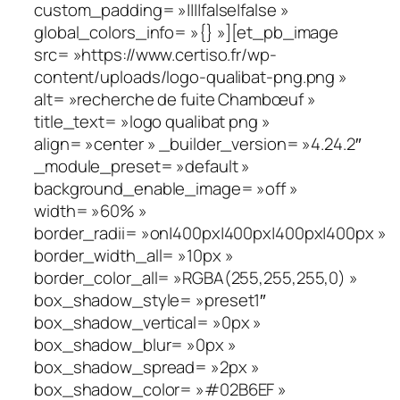
custom_padding= »||||false|false »
global_colors_info= »{} »][et_pb_image
src= »https://www.certiso.fr/wp-
content/uploads/logo-qualibat-png.png »
alt= »recherche de fuite Chambœuf »
title_text= »logo qualibat png »
align= »center » _builder_version= »4.24.2″
_module_preset= »default »
background_enable_image= »off »
width= »60% »
border_radii= »on|400px|400px|400px|400px »
border_width_all= »10px »
border_color_all= »RGBA(255,255,255,0) »
box_shadow_style= »preset1″
box_shadow_vertical= »0px »
box_shadow_blur= »0px »
box_shadow_spread= »2px »
box_shadow_color= »#02B6EF »