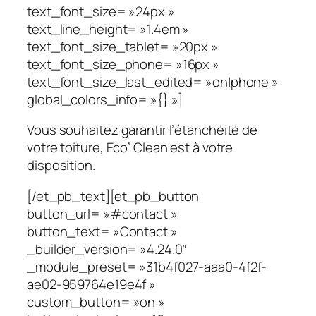
text_font_size= »24px »
text_line_height= »1.4em »
text_font_size_tablet= »20px »
text_font_size_phone= »16px »
text_font_size_last_edited= »on|phone »
global_colors_info= »{} »]
Vous souhaitez garantir l’étanchéité de
votre toiture, Eco’ Clean est à votre
disposition.
[/et_pb_text][et_pb_button
button_url= »#contact »
button_text= »Contact »
_builder_version= »4.24.0″
_module_preset= »31b4f027-aaa0-4f2f-
ae02-959764e19e4f »
custom_button= »on »