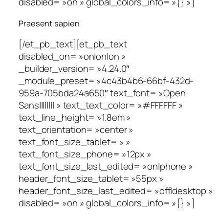
disabled= »on » global_colors_info= »{} »]
Praesent sapien
[/et_pb_text][et_pb_text
disabled_on= »on|on|on »
_builder_version= »4.24.0″
_module_preset= »4c43b4b6-66bf-432d-
959a-705bda24a650″ text_font= »Open
Sans|||||||| » text_text_color= »#FFFFFF »
text_line_height= »1.8em »
text_orientation= »center »
text_font_size_tablet= » »
text_font_size_phone= »12px »
text_font_size_last_edited= »on|phone »
header_font_size_tablet= »55px »
header_font_size_last_edited= »off|desktop »
disabled= »on » global_colors_info= »{} »]