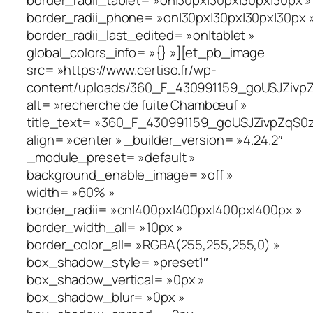
border_radii_tablet= »on|30px|30px|30px|30px »
border_radii_phone= »on|30px|30px|30px|30px 
border_radii_last_edited= »on|tablet »
global_colors_info= »{} »][et_pb_image
src= »https://www.certiso.fr/wp-
content/uploads/360_F_430991159_goUSJZivpZ
alt= »recherche de fuite Chambœuf »
title_text= »360_F_430991159_goUSJZivpZqS0
align= »center » _builder_version= »4.24.2″
_module_preset= »default »
background_enable_image= »off »
width= »60% »
border_radii= »on|400px|400px|400px|400px »
border_width_all= »10px »
border_color_all= »RGBA(255,255,255,0) »
box_shadow_style= »preset1″
box_shadow_vertical= »0px »
box_shadow_blur= »0px »