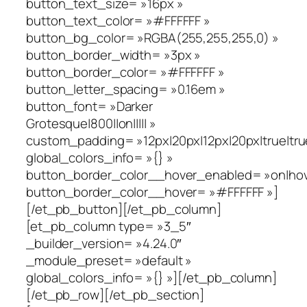
button_text_size= »16px »
button_text_color= »#FFFFFF »
button_bg_color= »RGBA(255,255,255,0) »
button_border_width= »3px »
button_border_color= »#FFFFFF »
button_letter_spacing= »0.16em »
button_font= »Darker
Grotesque|800||on||||| »
custom_padding= »12px|20px|12px|20px|true|tru
global_colors_info= »{} »
button_border_color__hover_enabled= »on|hov
button_border_color__hover= »#FFFFFF »]
[/et_pb_button][/et_pb_column]
[et_pb_column type= »3_5″
_builder_version= »4.24.0″
_module_preset= »default »
global_colors_info= »{} »][/et_pb_column]
[/et_pb_row][/et_pb_section]