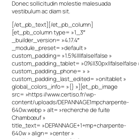
Donec sollicitudin molestie malesuada
vestibulum ac diam sit.
[/et_pb_text][/et_pb_column]
[et_pb_column type= »1_3″
_builder_version= »4.17.4″
_module_preset= »default »
custom_padding= »1.5%||||false|false »
custom_padding_tablet= »0%||30px||false|false 
custom_padding_phone= » »
custom_padding_last_edited= »on|tablet »
global_colors_info= »{} »][et_pb_image
src= »https://www.certiso.fr/wp-
content/uploads/DEPANNAGE1mpcharpente-
640w.webp » alt= »recherche de fuite
Chambœuf »
title_text= »DEPANNAGE+1+mp+charpente-
640w » align= »center »