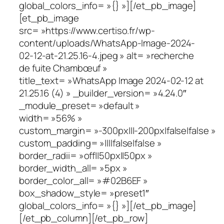
global_colors_info= »{} »][/et_pb_image]
[et_pb_image
src= »https://www.certiso.fr/wp-
content/uploads/WhatsApp-Image-2024-
02-12-at-21.25.16-4.jpeg » alt= »recherche
de fuite Chambœuf »
title_text= »WhatsApp Image 2024-02-12 at
21.25.16 (4) » _builder_version= »4.24.0″
_module_preset= »default »
width= »56% »
custom_margin= »-300px|||-200px|false|false »
custom_padding= »||||false|false »
border_radii= »off||50px||50px »
border_width_all= »5px »
border_color_all= »#02B6EF »
box_shadow_style= »preset1″
global_colors_info= »{} »][/et_pb_image]
[/et_pb_column][/et_pb_row]