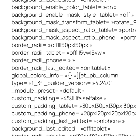
background_enable_color_tablet= »on »
background_enable_mask_style_tablet= »off »
background_mask_transform_tablet= »rotate_90_
background_mask_aspect_ratio_tablet= »portra
background_mask_aspect_ratio_phone= »portra
border_radii= »off|||50px|50px »
border_radii_tablet= »off|||5vw|5vw »
border_radii_phone= » »
border_radii_last_edited= »on|tablet »
global_colors_info= »{} »][et_pb_column
type= »1_3″ _builder_version= »4.24.0″
_module_preset= »default »
custom_padding= »4%||||false|false »
custom_padding_tablet= »30px|30px|30px|30px|
custom_padding_phone= »20px|20px|20px|20px|
custom_padding_last_edited= »on|phone »
background_last_edited= »off|tablet »