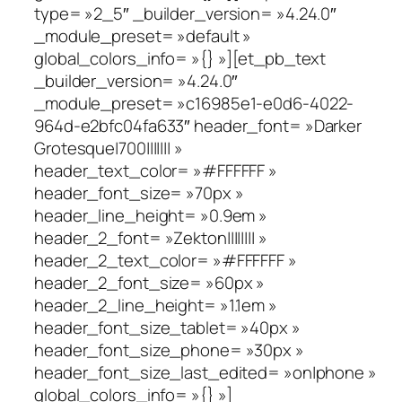
type= »2_5″ _builder_version= »4.24.0″
_module_preset= »default »
global_colors_info= »{} »][et_pb_text
_builder_version= »4.24.0″
_module_preset= »c16985e1-e0d6-4022-
964d-e2bfc04fa633″ header_font= »Darker
Grotesque|700||||||| »
header_text_color= »#FFFFFF »
header_font_size= »70px »
header_line_height= »0.9em »
header_2_font= »Zekton|||||||| »
header_2_text_color= »#FFFFFF »
header_2_font_size= »60px »
header_2_line_height= »1.1em »
header_font_size_tablet= »40px »
header_font_size_phone= »30px »
header_font_size_last_edited= »on|phone »
global_colors_info= »{} »]