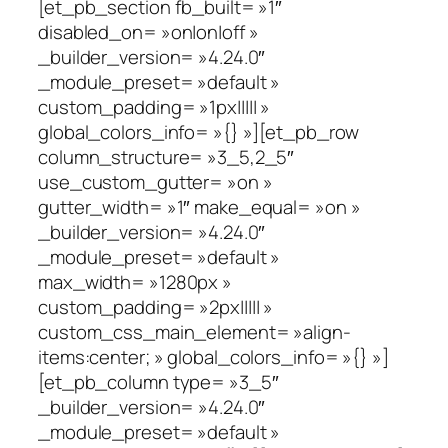
[et_pb_section fb_built= »1″
disabled_on= »on|on|off »
_builder_version= »4.24.0″
_module_preset= »default »
custom_padding= »1px||||| »
global_colors_info= »{} »][et_pb_row
column_structure= »3_5,2_5″
use_custom_gutter= »on »
gutter_width= »1″ make_equal= »on »
_builder_version= »4.24.0″
_module_preset= »default »
max_width= »1280px »
custom_padding= »2px||||| »
custom_css_main_element= »align-
items:center; » global_colors_info= »{} »]
[et_pb_column type= »3_5″
_builder_version= »4.24.0″
_module_preset= »default »