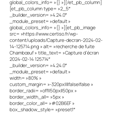
global_colors_info= »{} »][/et_pb_column]
[et_pb_column type= »2_5″
_builder_version= »4.24.0″
_module_preset= »default »
global_colors_info= »{} »][et_pb_image
src= »https://www.certiso.fr/wp-
content/uploads/Capture-decran-2024-02-
14-125714.png » alt= »recherche de fuite
Chambœuf » title_text= »Capture d’écran
2024-02-14 125714″
_builder_version= »4.24.0″
_module_preset= »default »
width= »80% »
custom_margin= »-320px||||false|false »
border_radii= »off||50px||50px »
border_width_all= »5px »
border_color_all= »#02B6EF »
box_shadow_style= »preset1″