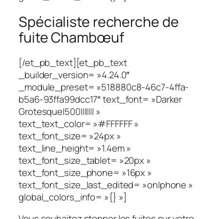
Spécialiste recherche de
fuite Chambœuf
[/et_pb_text][et_pb_text
_builder_version= »4.24.0″
_module_preset= »518880c8-46c7-4ffa-
b5a6-93ffa99dcc17″ text_font= »Darker
Grotesque|500||||||| »
text_text_color= »#FFFFFF »
text_font_size= »24px »
text_line_height= »1.4em »
text_font_size_tablet= »20px »
text_font_size_phone= »16px »
text_font_size_last_edited= »on|phone »
global_colors_info= »{} »]
Vous souhaitez stopper les fuites sur votre