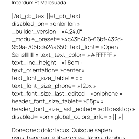
Interdum Et Malesuada
[/et_pb_text][et_pb_text
disabled_on= »on|on|on »
_builder_version= »4.24.0″
_module_preset= »4c43b4b6-66bf-432d-
959a-705bda24a650″ text_font= »Open
Sans|||||||| » text_text_color= »#FFFFFF »
text_line_height= »1.8em »
text_orientation= »center »
text_font_size_tablet= » »
text_font_size_phone= »12px »
text_font_size_last_edited= »on|phone »
header_font_size_tablet= »55px »
header_font_size_last_edited= »off|desktop »
disabled= »on » global_colors_info= »{} »]
Donec nec dolor lacus. Quisque sapien
risus, hendrerit a libero vitae, lacinia dapibus