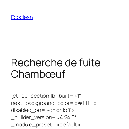
Aller
au
Ecoclean
contenu
Recherche de fuite
Chambœuf
[et_pb_section fb_built= »1″
next_background_color= »#ffffff »
disabled_on= »on|on|off »
_builder_version= »4.24.0″
_module_preset= »default »