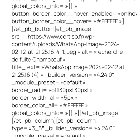
global_colors_info= »{} »
button_border_color__hover_enabled= »on|hov
button_border_color__hover= »#FFFFFF »]
[/et_pb_button][et_pb_image
src= »https://www.certiso.fr/wp-
content/uploads/WhatsApp-Image-2024-
02-12-at-21.25.16-4-1.jpeg » alt= »recherche
de fuite Chambœuf »
title_text= »WhatsApp Image 2024-02-12 at
21.25.16 (4) » _builder_version= »4.24.0″
_module_preset= »default »
border_radii= »off|30px||30px| »
border_width_all= »5px »
border_color_all= »#FFFFFF »
global_colors_info= »{} »][/et_pb_image]
[/et_pb_column][et_pb_column
type= »3_5″ _builder_version= »4.24.0″
_module_preset= »default »