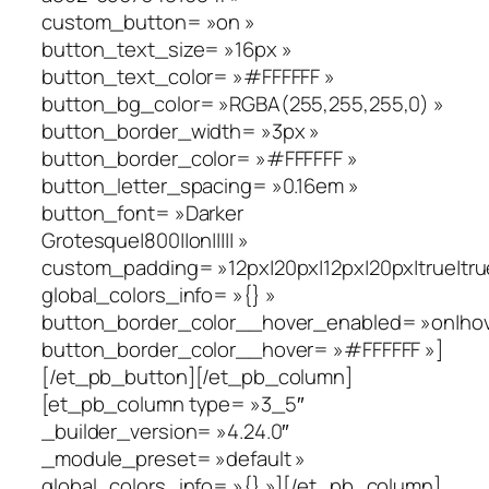
custom_button= »on »
button_text_size= »16px »
button_text_color= »#FFFFFF »
button_bg_color= »RGBA(255,255,255,0) »
button_border_width= »3px »
button_border_color= »#FFFFFF »
button_letter_spacing= »0.16em »
button_font= »Darker
Grotesque|800||on||||| »
custom_padding= »12px|20px|12px|20px|true|tru
global_colors_info= »{} »
button_border_color__hover_enabled= »on|hov
button_border_color__hover= »#FFFFFF »]
[/et_pb_button][/et_pb_column]
[et_pb_column type= »3_5″
_builder_version= »4.24.0″
_module_preset= »default »
global_colors_info= »{} »][/et_pb_column]