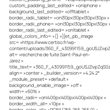
custom_padding_last_edited= »on|phone »
background_last_edited= »off|tablet »
border_radii_tablet= »on|30px|30px|30px|30px »
border_radii_phone= »on|30px|30px|30px|30px 
border_radii_last_edited= »on|tablet »
global_colors_info= »{} »][et_pb_image
src= »https://www.certiso.fr/wp-
content/uploads/360_F_430991159_goUSJZivpZ
alt= »recherche de fuite Saint-Paul-en-
Jarez »
title_text= »360_F_430991159_goUSJZivpZqS0
align= »center » _builder_version= »4.24.2″
_module_preset= »default »
background_enable_image= »off »
width= »60% »
border_radii= »on|400px|400px|400px|400px »
border_width_all= »10px »
border_color_all= »RGBA(255,255,255,0) »