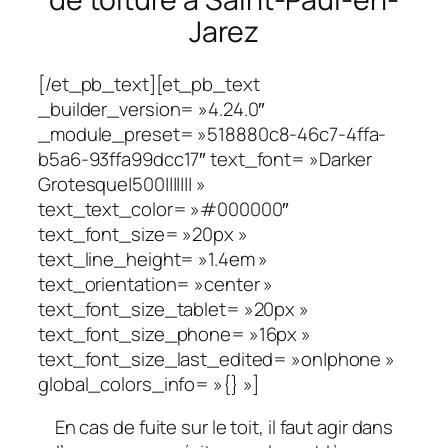
Jarez
[/et_pb_text][et_pb_text
_builder_version= »4.24.0″
_module_preset= »518880c8-46c7-4ffa-
b5a6-93ffa99dcc17″ text_font= »Darker
Grotesque|500||||||| »
text_text_color= »#000000″
text_font_size= »20px »
text_line_height= »1.4em »
text_orientation= »center »
text_font_size_tablet= »20px »
text_font_size_phone= »16px »
text_font_size_last_edited= »on|phone »
global_colors_info= »{} »]
En cas de fuite sur le toit, il faut agir dans