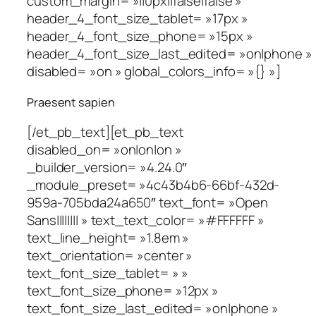
custom_margin= »||0px||false|false »
header_4_font_size_tablet= »17px »
header_4_font_size_phone= »15px »
header_4_font_size_last_edited= »on|phone »
disabled= »on » global_colors_info= »{} »]
Praesent sapien
[/et_pb_text][et_pb_text
disabled_on= »on|on|on »
_builder_version= »4.24.0″
_module_preset= »4c43b4b6-66bf-432d-
959a-705bda24a650″ text_font= »Open
Sans|||||||| » text_text_color= »#FFFFFF »
text_line_height= »1.8em »
text_orientation= »center »
text_font_size_tablet= » »
text_font_size_phone= »12px »
text_font_size_last_edited= »on|phone »