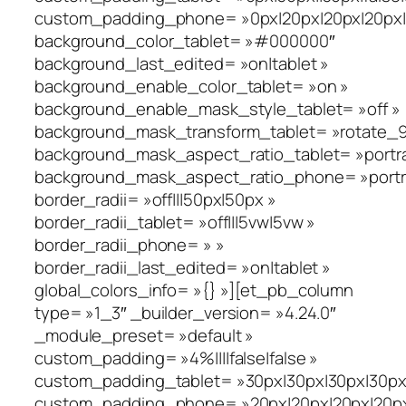
custom_padding_phone= »0px|20px|20px|20px|fa
background_color_tablet= »#000000″
background_last_edited= »on|tablet »
background_enable_color_tablet= »on »
background_enable_mask_style_tablet= »off »
background_mask_transform_tablet= »rotate_90_
background_mask_aspect_ratio_tablet= »portra
background_mask_aspect_ratio_phone= »portra
border_radii= »off|||50px|50px »
border_radii_tablet= »off|||5vw|5vw »
border_radii_phone= » »
border_radii_last_edited= »on|tablet »
global_colors_info= »{} »][et_pb_column
type= »1_3″ _builder_version= »4.24.0″
_module_preset= »default »
custom_padding= »4%||||false|false »
custom_padding_tablet= »30px|30px|30px|30px|
custom_padding_phone= »20px|20px|20px|20px|