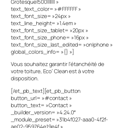
Grotesque|500||||||| »
text_text_color= »#FFFFFF »
text_font_size= »24px »
text_line_height= »1.4em »
text_font_size_tablet= »20px »
text_font_size_phone= »16px »
text_font_size_last_edited= »on|phone »
global_colors_info= »{} »]
Vous souhaitez garantir l’étanchéité de
votre toiture, Eco’ Clean est à votre
disposition.
[/et_pb_text][et_pb_button
button_url= »#contact »
button_text= »Contact »
_builder_version= »4.24.0″
_module_preset= »31b4f027-aaa0-4f2f-
ae02-959764e19e4f »