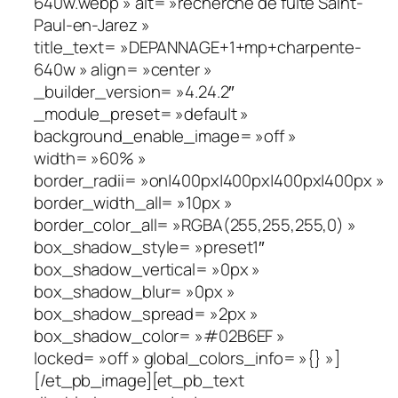
640w.webp » alt= »recherche de fuite Saint-
Paul-en-Jarez »
title_text= »DEPANNAGE+1+mp+charpente-
640w » align= »center »
_builder_version= »4.24.2″
_module_preset= »default »
background_enable_image= »off »
width= »60% »
border_radii= »on|400px|400px|400px|400px »
border_width_all= »10px »
border_color_all= »RGBA(255,255,255,0) »
box_shadow_style= »preset1″
box_shadow_vertical= »0px »
box_shadow_blur= »0px »
box_shadow_spread= »2px »
box_shadow_color= »#02B6EF »
locked= »off » global_colors_info= »{} »]
[/et_pb_image][et_pb_text