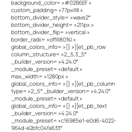
background_color= »#02B6EF »
custom_padding= »77px||||| »
bottom_divider_style= »wave2″
bottom_divider_height= »211px »
bottom_divider_flip= »vertical »
border_radii= »off|||80%| »
global_colors_info= »{} »][et_pb_row
column_structure= »2_5,3_5″
_builder_version= »4.24.0″
_module_preset= »default »
max_width= »1280px »
global_colors_info= »{} »][et_pb_column
type= »2_5″ _builder_version= »4.24.0″
_module_preset= »default »
global_colors_info= »{} »][et_pb_text
_builder_version= »4.24.0″
_module_preset= »c16985e1-e0d6-4022-
964d-e2bfc04fa633″