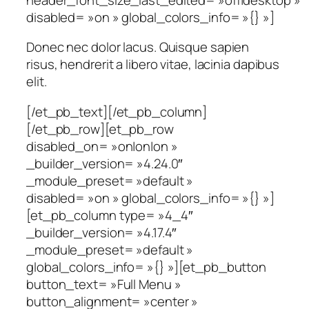
disabled= »on » global_colors_info= »{} »]
Donec nec dolor lacus. Quisque sapien
risus, hendrerit a libero vitae, lacinia dapibus
elit.
[/et_pb_text][/et_pb_column]
[/et_pb_row][et_pb_row
disabled_on= »on|on|on »
_builder_version= »4.24.0″
_module_preset= »default »
disabled= »on » global_colors_info= »{} »]
[et_pb_column type= »4_4″
_builder_version= »4.17.4″
_module_preset= »default »
global_colors_info= »{} »][et_pb_button
button_text= »Full Menu »
button_alignment= »center »