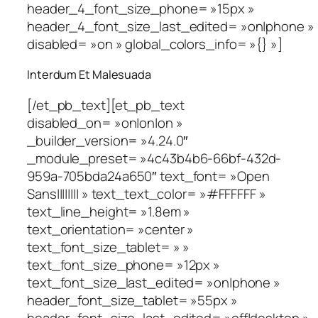
header_4_font_size_phone= »15px »
header_4_font_size_last_edited= »on|phone »
disabled= »on » global_colors_info= »{} »]
Interdum Et Malesuada
[/et_pb_text][et_pb_text
disabled_on= »on|on|on »
_builder_version= »4.24.0″
_module_preset= »4c43b4b6-66bf-432d-
959a-705bda24a650″ text_font= »Open
Sans|||||||| » text_text_color= »#FFFFFF »
text_line_height= »1.8em »
text_orientation= »center »
text_font_size_tablet= » »
text_font_size_phone= »12px »
text_font_size_last_edited= »on|phone »
header_font_size_tablet= »55px »
header_font_size_last_edited= »off|desktop »