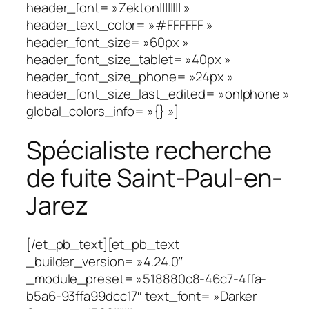
header_font= »Zekton|||||||| »
header_text_color= »#FFFFFF »
header_font_size= »60px »
header_font_size_tablet= »40px »
header_font_size_phone= »24px »
header_font_size_last_edited= »on|phone »
global_colors_info= »{} »]
Spécialiste recherche
de fuite Saint-Paul-en-
Jarez
[/et_pb_text][et_pb_text
_builder_version= »4.24.0″
_module_preset= »518880c8-46c7-4ffa-
b5a6-93ffa99dcc17″ text_font= »Darker