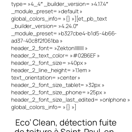
type= »4_4″ _builder_version= »4.17.4″
_module_preset= »default »
global_colors_info= »{} »][et_pb_text
_builder_version= »4.24.0″
_module_preset= »b327cbe4-b1d5-4b66-
ad37-40c8f2f061ba »
header_2_font= »Zekton|||||||| »
header_2_text_color= »#02B6EF »
header_2_font_size= »40px »
header_2_line_height= »1.1em »
text_orientation= »center »
header_2_font_size_tablet= »32px »
header_2_font_size_phone= »25px »
header_2_font_size_last_edited= »on|phone »
global_colors_info= »{} »]
Eco’ Clean, détection fuite
de toiture à Saint-Paul-en-