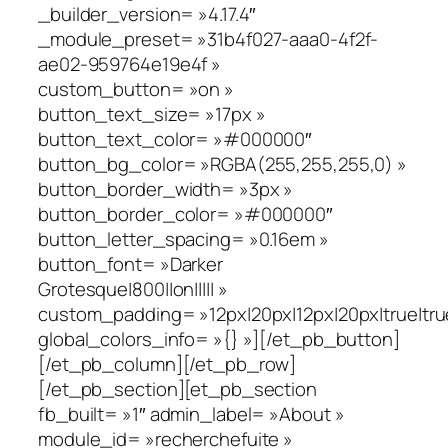
_builder_version= »4.17.4″
_module_preset= »31b4f027-aaa0-4f2f-
ae02-959764e19e4f »
custom_button= »on »
button_text_size= »17px »
button_text_color= »#000000″
button_bg_color= »RGBA(255,255,255,0) »
button_border_width= »3px »
button_border_color= »#000000″
button_letter_spacing= »0.16em »
button_font= »Darker
Grotesque|800||on||||| »
custom_padding= »12px|20px|12px|20px|true|tru
global_colors_info= »{} »][/et_pb_button]
[/et_pb_column][/et_pb_row]
[/et_pb_section][et_pb_section
fb_built= »1″ admin_label= »About »
module_id= »recherchefuite »