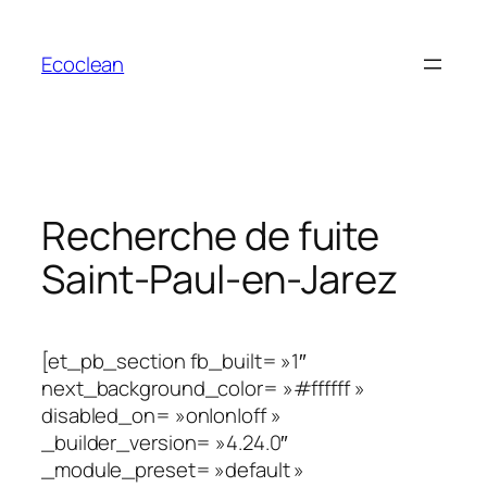
Aller
au
Ecoclean
contenu
Recherche de fuite
Saint-Paul-en-Jarez
[et_pb_section fb_built= »1″
next_background_color= »#ffffff »
disabled_on= »on|on|off »
_builder_version= »4.24.0″
_module_preset= »default »