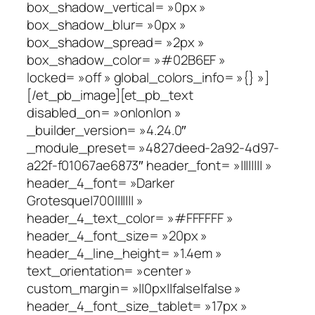
box_shadow_vertical= »0px »
box_shadow_blur= »0px »
box_shadow_spread= »2px »
box_shadow_color= »#02B6EF »
locked= »off » global_colors_info= »{} »]
[/et_pb_image][et_pb_text
disabled_on= »on|on|on »
_builder_version= »4.24.0″
_module_preset= »4827deed-2a92-4d97-
a22f-f01067ae6873″ header_font= »|||||||| »
header_4_font= »Darker
Grotesque|700||||||| »
header_4_text_color= »#FFFFFF »
header_4_font_size= »20px »
header_4_line_height= »1.4em »
text_orientation= »center »
custom_margin= »||0px||false|false »
header_4_font_size_tablet= »17px »