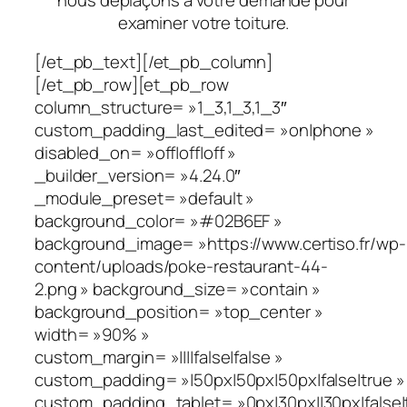
examiner votre toiture.
[/et_pb_text][/et_pb_column]
[/et_pb_row][et_pb_row
column_structure= »1_3,1_3,1_3″
custom_padding_last_edited= »on|phone »
disabled_on= »off|off|off »
_builder_version= »4.24.0″
_module_preset= »default »
background_color= »#02B6EF »
background_image= »https://www.certiso.fr/wp-
content/uploads/poke-restaurant-44-
2.png » background_size= »contain »
background_position= »top_center »
width= »90% »
custom_margin= »||||false|false »
custom_padding= »|50px|50px|50px|false|true »
custom_padding_tablet= »0px|30px||30px|false|