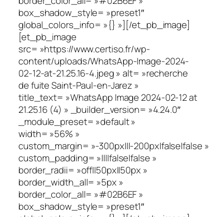
border_color_all= »#02B6EF »
box_shadow_style= »preset1″
global_colors_info= »{} »][/et_pb_image]
[et_pb_image
src= »https://www.certiso.fr/wp-
content/uploads/WhatsApp-Image-2024-
02-12-at-21.25.16-4.jpeg » alt= »recherche
de fuite Saint-Paul-en-Jarez »
title_text= »WhatsApp Image 2024-02-12 at
21.25.16 (4) » _builder_version= »4.24.0″
_module_preset= »default »
width= »56% »
custom_margin= »-300px|||-200px|false|false »
custom_padding= »||||false|false »
border_radii= »off||50px||50px »
border_width_all= »5px »
border_color_all= »#02B6EF »
box_shadow_style= »preset1″