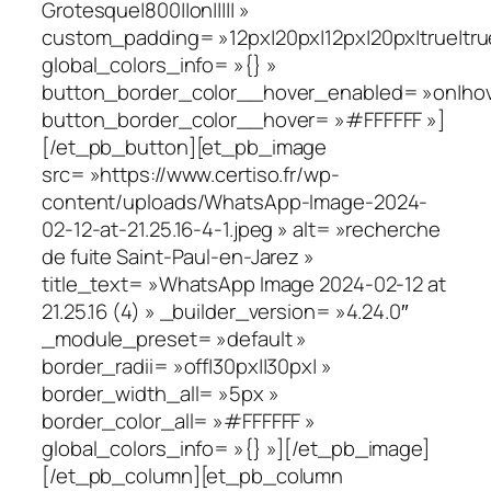
Grotesque|800||on||||| »
custom_padding= »12px|20px|12px|20px|true|tru
global_colors_info= »{} »
button_border_color__hover_enabled= »on|hov
button_border_color__hover= »#FFFFFF »]
[/et_pb_button][et_pb_image
src= »https://www.certiso.fr/wp-
content/uploads/WhatsApp-Image-2024-
02-12-at-21.25.16-4-1.jpeg » alt= »recherche
de fuite Saint-Paul-en-Jarez »
title_text= »WhatsApp Image 2024-02-12 at
21.25.16 (4) » _builder_version= »4.24.0″
_module_preset= »default »
border_radii= »off|30px||30px| »
border_width_all= »5px »
border_color_all= »#FFFFFF »
global_colors_info= »{} »][/et_pb_image]
[/et_pb_column][et_pb_column