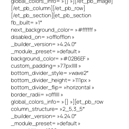
global_colors_info= »{} »][/et_pb_image]
[/et_pb_column][/et_pb_row]
[/et_pb_section][et_pb_section
fb_built= »1″
next_background_color= »#ffffff »
disabled_on= »off|off|on »
_builder_version= »4.24.0″
_module_preset= »default »
background_color= »#02B6EF »
custom_padding= »77px||||| »
bottom_divider_style= »wave2″
bottom_divider_height= »111px »
bottom_divider_flip= »horizontal »
border_radii= »off|||| »
global_colors_info= »{} »][et_pb_row
column_structure= »2_5,3_5″
_builder_version= »4.24.0″
_module_preset= »default »