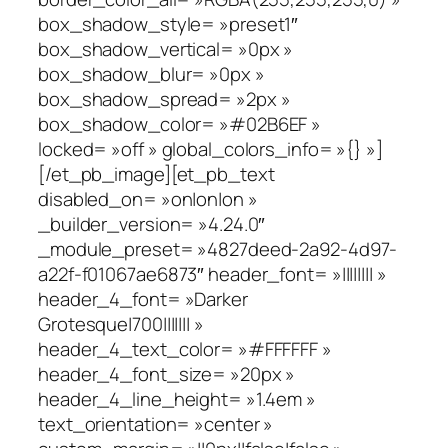
box_shadow_style= »preset1″
box_shadow_vertical= »0px »
box_shadow_blur= »0px »
box_shadow_spread= »2px »
box_shadow_color= »#02B6EF »
locked= »off » global_colors_info= »{} »]
[/et_pb_image][et_pb_text
disabled_on= »on|on|on »
_builder_version= »4.24.0″
_module_preset= »4827deed-2a92-4d97-
a22f-f01067ae6873″ header_font= »|||||||| »
header_4_font= »Darker
Grotesque|700||||||| »
header_4_text_color= »#FFFFFF »
header_4_font_size= »20px »
header_4_line_height= »1.4em »
text_orientation= »center »