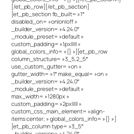
[/et_pb_row][/et_pb_section]
[et_pb_section fb_built= »1″
disabled_on= »on|on|off »
_builder_version= »4.24.0″
_module_preset= »default »
custom_padding= »1px||||| »
global_colors_info= »{} »][et_pb_row
column_structure= »3_5,2_5″
use_custom_gutter= »on »
gutter_width= »1″ make_equal= »on »
_builder_version= »4.24.0″
_module_preset= »default »
max_width= »1280px »
custom_padding= »2px||||| »
custom_css_main_element= »align-
items:center; » global_colors_info= »{} »]
[et_pb_column type= »3_5″
_builder_version= »4.24.0″