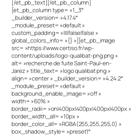
[/et_pb_text][/et_pb_column]
[et_pb_column type= »1_3″
_builder_version= »4.17.4″
_module_preset= »default »
custom_padding= »||||false|false »
global_colors_info= »{} »][et_pb_image
src= »https://www.certiso.fr/wp-
content/uploads/logo-qualibat-png.png »
alt= »recherche de fuite Saint-Paul-en-
Jarez » title_text= »logo qualibat png »
align= »center » _builder_version= »4.24.2″
_module_preset= »default »
background_enable_image= »off »
width= »60% »
border_radii= »on|400px|400px|400px|400px »
border_width_all= »10px »
border_color_all= »RGBA(255,255,255,0) »
box_shadow_style= »preset1″