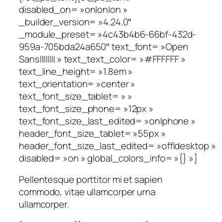
disabled_on= »on|on|on »
_builder_version= »4.24.0″
_module_preset= »4c43b4b6-66bf-432d-
959a-705bda24a650″ text_font= »Open
Sans|||||||| » text_text_color= »#FFFFFF »
text_line_height= »1.8em »
text_orientation= »center »
text_font_size_tablet= » »
text_font_size_phone= »12px »
text_font_size_last_edited= »on|phone »
header_font_size_tablet= »55px »
header_font_size_last_edited= »off|desktop »
disabled= »on » global_colors_info= »{} »]
Pellentesque porttitor mi et sapien
commodo, vitae ullamcorper urna
ullamcorper.