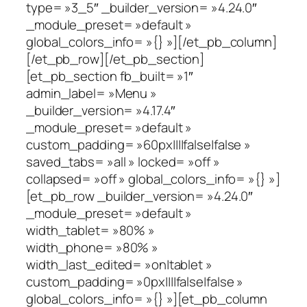
type= »3_5″ _builder_version= »4.24.0″
_module_preset= »default »
global_colors_info= »{} »][/et_pb_column]
[/et_pb_row][/et_pb_section]
[et_pb_section fb_built= »1″
admin_label= »Menu »
_builder_version= »4.17.4″
_module_preset= »default »
custom_padding= »60px||||false|false »
saved_tabs= »all » locked= »off »
collapsed= »off » global_colors_info= »{} »]
[et_pb_row _builder_version= »4.24.0″
_module_preset= »default »
width_tablet= »80% »
width_phone= »80% »
width_last_edited= »on|tablet »
custom_padding= »0px||||false|false »
global_colors_info= »{} »][et_pb_column