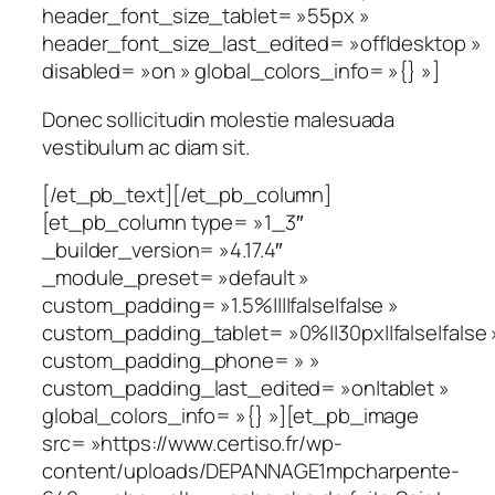
header_font_size_tablet= »55px »
header_font_size_last_edited= »off|desktop »
disabled= »on » global_colors_info= »{} »]
Donec sollicitudin molestie malesuada
vestibulum ac diam sit.
[/et_pb_text][/et_pb_column]
[et_pb_column type= »1_3″
_builder_version= »4.17.4″
_module_preset= »default »
custom_padding= »1.5%||||false|false »
custom_padding_tablet= »0%||30px||false|false 
custom_padding_phone= » »
custom_padding_last_edited= »on|tablet »
global_colors_info= »{} »][et_pb_image
src= »https://www.certiso.fr/wp-
content/uploads/DEPANNAGE1mpcharpente-