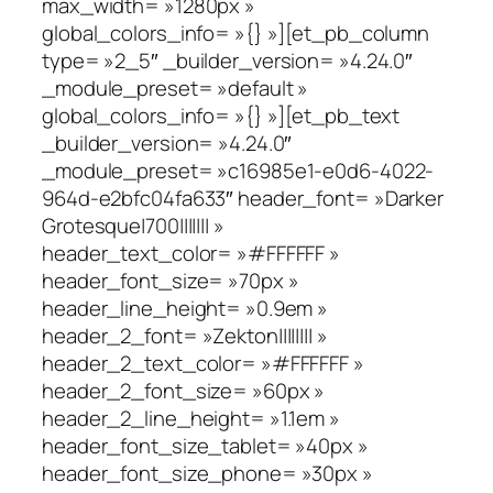
max_width= »1280px »
global_colors_info= »{} »][et_pb_column
type= »2_5″ _builder_version= »4.24.0″
_module_preset= »default »
global_colors_info= »{} »][et_pb_text
_builder_version= »4.24.0″
_module_preset= »c16985e1-e0d6-4022-
964d-e2bfc04fa633″ header_font= »Darker
Grotesque|700||||||| »
header_text_color= »#FFFFFF »
header_font_size= »70px »
header_line_height= »0.9em »
header_2_font= »Zekton|||||||| »
header_2_text_color= »#FFFFFF »
header_2_font_size= »60px »
header_2_line_height= »1.1em »
header_font_size_tablet= »40px »
header_font_size_phone= »30px »