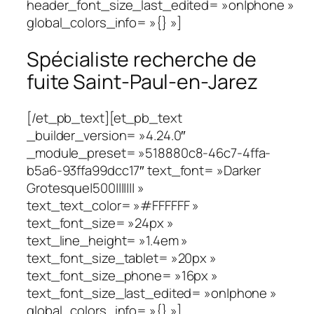
header_font_size_last_edited= »on|phone »
global_colors_info= »{} »]
Spécialiste recherche de
fuite Saint-Paul-en-Jarez
[/et_pb_text][et_pb_text
_builder_version= »4.24.0″
_module_preset= »518880c8-46c7-4ffa-
b5a6-93ffa99dcc17″ text_font= »Darker
Grotesque|500||||||| »
text_text_color= »#FFFFFF »
text_font_size= »24px »
text_line_height= »1.4em »
text_font_size_tablet= »20px »
text_font_size_phone= »16px »
text_font_size_last_edited= »on|phone »
global_colors_info= »{} »]