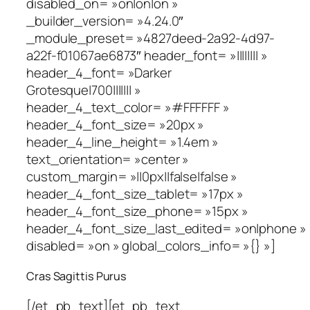
disabled_on= »on|on|on »
_builder_version= »4.24.0″
_module_preset= »4827deed-2a92-4d97-
a22f-f01067ae6873″ header_font= »|||||||| »
header_4_font= »Darker
Grotesque|700||||||| »
header_4_text_color= »#FFFFFF »
header_4_font_size= »20px »
header_4_line_height= »1.4em »
text_orientation= »center »
custom_margin= »||0px||false|false »
header_4_font_size_tablet= »17px »
header_4_font_size_phone= »15px »
header_4_font_size_last_edited= »on|phone »
disabled= »on » global_colors_info= »{} »]
Cras Sagittis Purus
[/et_pb_text][et_pb_text