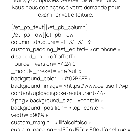
Nous nous déplaçons à votre demande pour
examiner votre toiture.
[/et_pb_text][/et_pb_column]
[/et_pb_row][et_pb_row
column_structure= »1_3,1_3,1_3″
custom_padding_last_edited= »on|phone »
disabled_on= »off|off|off »
_builder_version= »4.24.0″
_module_preset= »default »
background_color= »#02B6EF »
background_image= »https://www.certiso.fr/wp-
content/uploads/poke-restaurant-44-
2.png » background_size= »contain »
background_position= »top_center »
width= »90% »
custom_margin= »||||false|false »
custom_padding= »|50px|50px|50px|false|true »