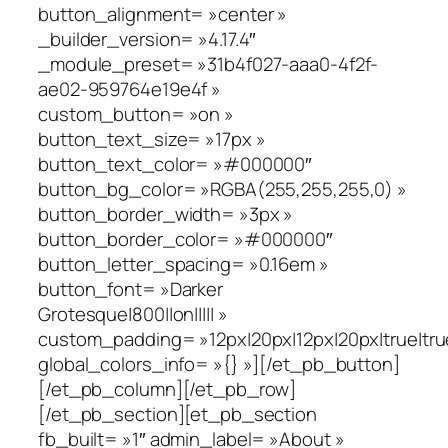
button_alignment= »center »
_builder_version= »4.17.4″
_module_preset= »31b4f027-aaa0-4f2f-
ae02-959764e19e4f »
custom_button= »on »
button_text_size= »17px »
button_text_color= »#000000″
button_bg_color= »RGBA(255,255,255,0) »
button_border_width= »3px »
button_border_color= »#000000″
button_letter_spacing= »0.16em »
button_font= »Darker
Grotesque|800||on||||| »
custom_padding= »12px|20px|12px|20px|true|tru
global_colors_info= »{} »][/et_pb_button]
[/et_pb_column][/et_pb_row]
[/et_pb_section][et_pb_section
fb_built= »1″ admin_label= »About »