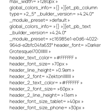
max_width= »1280px »
global_colors_info= »{} »][et_pb_column
type= »2_5″ _builder_version= »4.24.0″
_module_preset= »default »
global_colors_info= »{} »][et_pb_text
_builder_version= »4.24.0″
_module_preset= »c16985e1-e0d6-4022-
964d-e2bfc04fa633″ header_font= »Darker
Grotesque|700||||||| »
header_text_color= »#FFFFFF »
header_font_size= »70px »
header_line_height= »0.9em »
header_2_font= »Zekton|||||||| »
header_2_text_color= »#FFFFFF »
header_2_font_size= »60px »
header_2_line_height= »1.1em »
header_font_size_tablet= »40px »
header_font_size_phone= »30px »