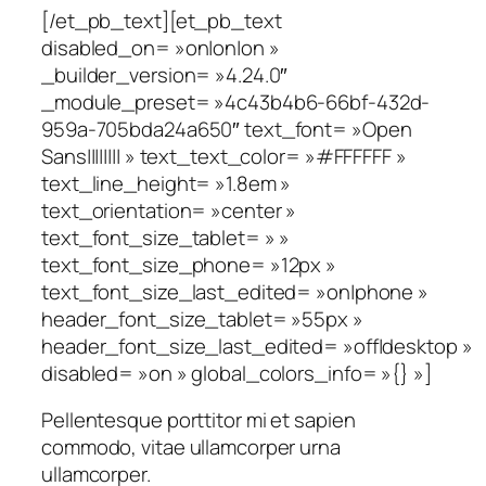
[/et_pb_text][et_pb_text
disabled_on= »on|on|on »
_builder_version= »4.24.0″
_module_preset= »4c43b4b6-66bf-432d-
959a-705bda24a650″ text_font= »Open
Sans|||||||| » text_text_color= »#FFFFFF »
text_line_height= »1.8em »
text_orientation= »center »
text_font_size_tablet= » »
text_font_size_phone= »12px »
text_font_size_last_edited= »on|phone »
header_font_size_tablet= »55px »
header_font_size_last_edited= »off|desktop »
disabled= »on » global_colors_info= »{} »]
Pellentesque porttitor mi et sapien
commodo, vitae ullamcorper urna
ullamcorper.