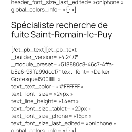
header_font_size_last_edited= »on|phone »
global_colors_info= »{} »]
Spécialiste recherche de
fuite Saint-Romain-le-Puy
[/et_pb_text][et_pb_text
_builder_version= »4.24.0″
_module_preset= »518880c8-46c7-4ffa-
b5a6-93ffa99dcc17″ text_font= »Darker
Grotesque|500||||||| »
text_text_color= »#FFFFFF »
text_font_size= »24px »
text_line_height= »1.4em »
text_font_size_tablet= »20px »
text_font_size_phone= »16px »
text_font_size_last_edited= »on|phone »
global_colors_info= »{} »]