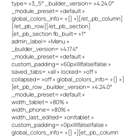
type= »3_5″ _builder_version= »4.24.0″
_module_preset= »default »
global_colors_info= »{} »][/et_pb_column]
[/et_pb_row][/et_pb_section]
[et_pb_section fb_built= »1″
admin_label= »Menu »
_builder_version= »4.17.4″
_module_preset= »default »
custom_padding= »60px||||false|false »
saved_tabs= »all » locked= »off »
collapsed= »off » global_colors_info= »{} »]
[et_pb_row _builder_version= »4.24.0″
_module_preset= »default »
width_tablet= »80% »
width_phone= »80% »
width_last_edited= »on|tablet »
custom_padding= »0px||||false|false »
global_colors_info= »{} »][et_pb_column