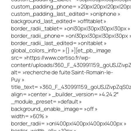
custom_padding_phone= »20px|20px|20px|20px|
custom_padding_last_edited= »on|phone »
background_last_edited= »off|tablet »
border_radii_tablet= »on|30px|30px|30px|30px »
border_radii_phone= »on|30px|30px|30px|30px 
border_radii_last_edited= »on|tablet »
global_colors_info= »{} »][et_pb_image
src= »https://www.certiso.fr/wp-
content/uploads/360_F_430991159_goUSJZivpZ
alt= »recherche de fuite Saint-Romain-le-
Puy »
title_text= »360_F_430991159_goUSJZivpZqS0
align= »center » _builder_version= »4.24.2″
_module_preset= »default »
background_enable_image= »off »
width= »60% »
border_radii= »on|400px|400px|400px|400px »
border_width_all= »10px »