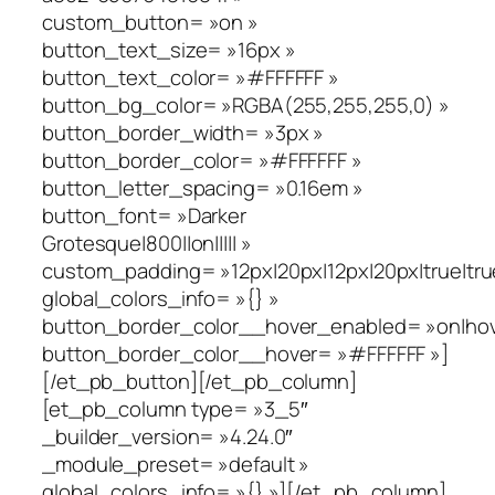
custom_button= »on »
button_text_size= »16px »
button_text_color= »#FFFFFF »
button_bg_color= »RGBA(255,255,255,0) »
button_border_width= »3px »
button_border_color= »#FFFFFF »
button_letter_spacing= »0.16em »
button_font= »Darker
Grotesque|800||on||||| »
custom_padding= »12px|20px|12px|20px|true|tru
global_colors_info= »{} »
button_border_color__hover_enabled= »on|hov
button_border_color__hover= »#FFFFFF »]
[/et_pb_button][/et_pb_column]
[et_pb_column type= »3_5″
_builder_version= »4.24.0″
_module_preset= »default »
global_colors_info= »{} »][/et_pb_column]