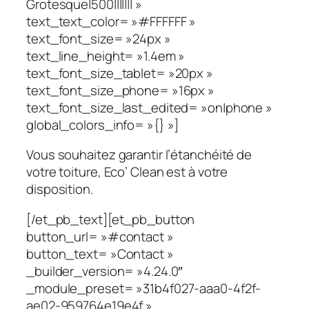
Grotesque|500||||||| »
text_text_color= »#FFFFFF »
text_font_size= »24px »
text_line_height= »1.4em »
text_font_size_tablet= »20px »
text_font_size_phone= »16px »
text_font_size_last_edited= »on|phone »
global_colors_info= »{} »]
Vous souhaitez garantir l’étanchéité de
votre toiture, Eco’ Clean est à votre
disposition.
[/et_pb_text][et_pb_button
button_url= »#contact »
button_text= »Contact »
_builder_version= »4.24.0″
_module_preset= »31b4f027-aaa0-4f2f-
ae02-959764e19e4f »