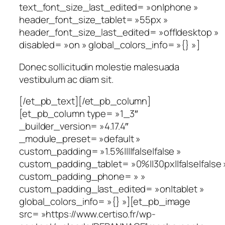
text_font_size_last_edited= »on|phone »
header_font_size_tablet= »55px »
header_font_size_last_edited= »off|desktop »
disabled= »on » global_colors_info= »{} »]
Donec sollicitudin molestie malesuada
vestibulum ac diam sit.
[/et_pb_text][/et_pb_column]
[et_pb_column type= »1_3″
_builder_version= »4.17.4″
_module_preset= »default »
custom_padding= »1.5%||||false|false »
custom_padding_tablet= »0%||30px||false|false 
custom_padding_phone= » »
custom_padding_last_edited= »on|tablet »
global_colors_info= »{} »][et_pb_image
src= »https://www.certiso.fr/wp-