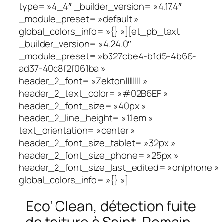
type= »4_4″ _builder_version= »4.17.4″
_module_preset= »default »
global_colors_info= »{} »][et_pb_text
_builder_version= »4.24.0″
_module_preset= »b327cbe4-b1d5-4b66-
ad37-40c8f2f061ba »
header_2_font= »Zekton|||||||| »
header_2_text_color= »#02B6EF »
header_2_font_size= »40px »
header_2_line_height= »1.1em »
text_orientation= »center »
header_2_font_size_tablet= »32px »
header_2_font_size_phone= »25px »
header_2_font_size_last_edited= »on|phone »
global_colors_info= »{} »]
Eco’ Clean, détection fuite
de toiture à Saint-Romain-