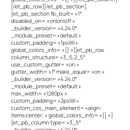
[/et_pb_row][/et_pb_section]
[et_pb_section fb_built= »1″
disabled_on= »on|on|off »
_builder_version= »4.24.0″
_module_preset= »default »
custom_padding= »1px||||| »
global_colors_info= »{} »][et_pb_row
column_structure= »3_5,2_5″
use_custom_gutter= »on »
gutter_width= »1″ make_equal= »on »
_builder_version= »4.24.0″
_module_preset= »default »
max_width= »1280px »
custom_padding= »2px||||| »
custom_css_main_element= »align-
items:center; » global_colors_info= »{} »]
[et_pb_column type= »3_5″
_builder_version= »4.24.0″