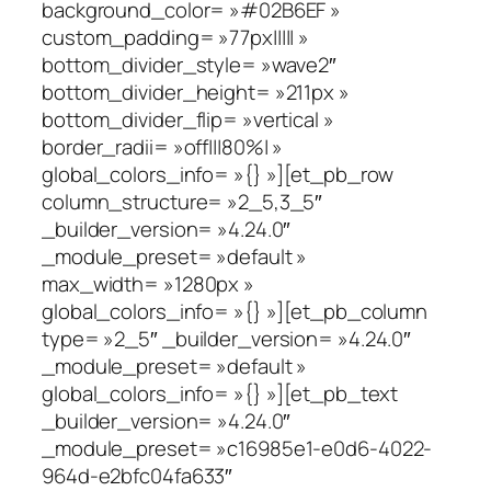
background_color= »#02B6EF »
custom_padding= »77px||||| »
bottom_divider_style= »wave2″
bottom_divider_height= »211px »
bottom_divider_flip= »vertical »
border_radii= »off|||80%| »
global_colors_info= »{} »][et_pb_row
column_structure= »2_5,3_5″
_builder_version= »4.24.0″
_module_preset= »default »
max_width= »1280px »
global_colors_info= »{} »][et_pb_column
type= »2_5″ _builder_version= »4.24.0″
_module_preset= »default »
global_colors_info= »{} »][et_pb_text
_builder_version= »4.24.0″
_module_preset= »c16985e1-e0d6-4022-
964d-e2bfc04fa633″