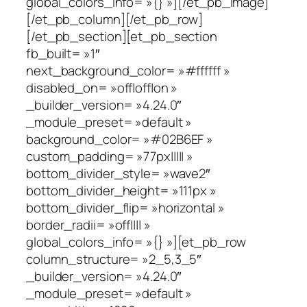
global_colors_info= »{} »][/et_pb_image]
[/et_pb_column][/et_pb_row]
[/et_pb_section][et_pb_section
fb_built= »1″
next_background_color= »#ffffff »
disabled_on= »off|off|on »
_builder_version= »4.24.0″
_module_preset= »default »
background_color= »#02B6EF »
custom_padding= »77px||||| »
bottom_divider_style= »wave2″
bottom_divider_height= »111px »
bottom_divider_flip= »horizontal »
border_radii= »off|||| »
global_colors_info= »{} »][et_pb_row
column_structure= »2_5,3_5″
_builder_version= »4.24.0″
_module_preset= »default »