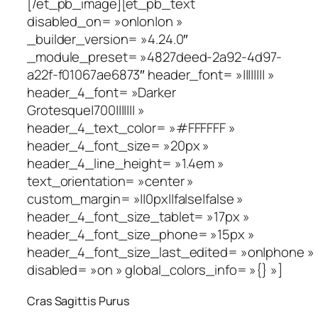
[/et_pb_image][et_pb_text
disabled_on= »on|on|on »
_builder_version= »4.24.0″
_module_preset= »4827deed-2a92-4d97-
a22f-f01067ae6873″ header_font= »|||||||| »
header_4_font= »Darker
Grotesque|700||||||| »
header_4_text_color= »#FFFFFF »
header_4_font_size= »20px »
header_4_line_height= »1.4em »
text_orientation= »center »
custom_margin= »||0px||false|false »
header_4_font_size_tablet= »17px »
header_4_font_size_phone= »15px »
header_4_font_size_last_edited= »on|phone »
disabled= »on » global_colors_info= »{} »]
Cras Sagittis Purus