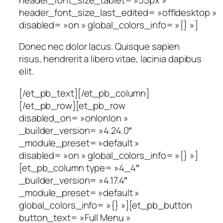
header_font_size_last_edited= »off|desktop »
disabled= »on » global_colors_info= »{} »]
Donec nec dolor lacus. Quisque sapien
risus, hendrerit a libero vitae, lacinia dapibus
elit.
[/et_pb_text][/et_pb_column]
[/et_pb_row][et_pb_row
disabled_on= »on|on|on »
_builder_version= »4.24.0″
_module_preset= »default »
disabled= »on » global_colors_info= »{} »]
[et_pb_column type= »4_4″
_builder_version= »4.17.4″
_module_preset= »default »
global_colors_info= »{} »][et_pb_button
button_text= »Full Menu »