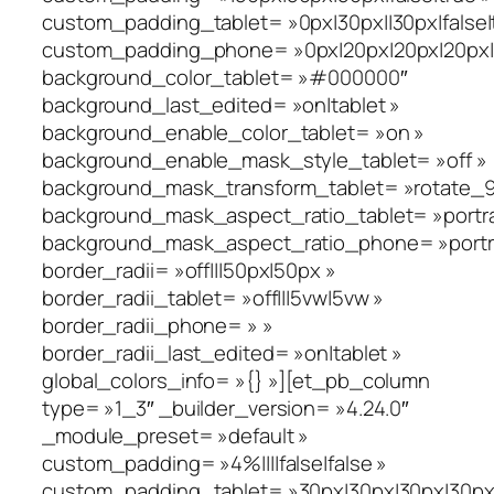
custom_padding_tablet= »0px|30px||30px|false|
custom_padding_phone= »0px|20px|20px|20px|fa
background_color_tablet= »#000000″
background_last_edited= »on|tablet »
background_enable_color_tablet= »on »
background_enable_mask_style_tablet= »off »
background_mask_transform_tablet= »rotate_90_
background_mask_aspect_ratio_tablet= »portra
background_mask_aspect_ratio_phone= »portra
border_radii= »off|||50px|50px »
border_radii_tablet= »off|||5vw|5vw »
border_radii_phone= » »
border_radii_last_edited= »on|tablet »
global_colors_info= »{} »][et_pb_column
type= »1_3″ _builder_version= »4.24.0″
_module_preset= »default »
custom_padding= »4%||||false|false »
custom_padding_tablet= »30px|30px|30px|30px|