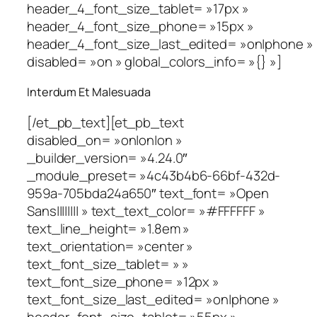
header_4_font_size_tablet= »17px »
header_4_font_size_phone= »15px »
header_4_font_size_last_edited= »on|phone »
disabled= »on » global_colors_info= »{} »]
Interdum Et Malesuada
[/et_pb_text][et_pb_text
disabled_on= »on|on|on »
_builder_version= »4.24.0″
_module_preset= »4c43b4b6-66bf-432d-
959a-705bda24a650″ text_font= »Open
Sans|||||||| » text_text_color= »#FFFFFF »
text_line_height= »1.8em »
text_orientation= »center »
text_font_size_tablet= » »
text_font_size_phone= »12px »
text_font_size_last_edited= »on|phone »
header_font_size_tablet= »55px »