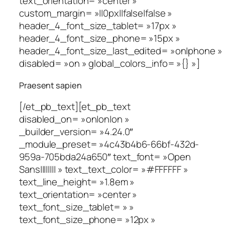
text_orientation= »center »
custom_margin= »||0px||false|false »
header_4_font_size_tablet= »17px »
header_4_font_size_phone= »15px »
header_4_font_size_last_edited= »on|phone »
disabled= »on » global_colors_info= »{} »]
Praesent sapien
[/et_pb_text][et_pb_text
disabled_on= »on|on|on »
_builder_version= »4.24.0″
_module_preset= »4c43b4b6-66bf-432d-
959a-705bda24a650″ text_font= »Open
Sans|||||||| » text_text_color= »#FFFFFF »
text_line_height= »1.8em »
text_orientation= »center »
text_font_size_tablet= » »
text_font_size_phone= »12px »