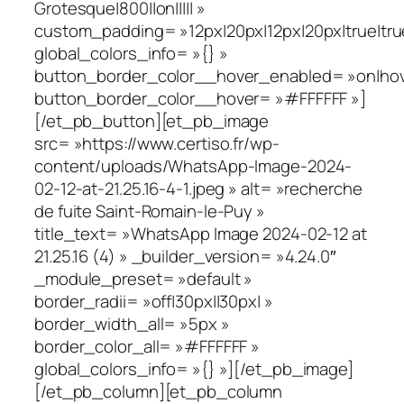
Grotesque|800||on||||| »
custom_padding= »12px|20px|12px|20px|true|tru
global_colors_info= »{} »
button_border_color__hover_enabled= »on|hov
button_border_color__hover= »#FFFFFF »]
[/et_pb_button][et_pb_image
src= »https://www.certiso.fr/wp-
content/uploads/WhatsApp-Image-2024-
02-12-at-21.25.16-4-1.jpeg » alt= »recherche
de fuite Saint-Romain-le-Puy »
title_text= »WhatsApp Image 2024-02-12 at
21.25.16 (4) » _builder_version= »4.24.0″
_module_preset= »default »
border_radii= »off|30px||30px| »
border_width_all= »5px »
border_color_all= »#FFFFFF »
global_colors_info= »{} »][/et_pb_image]
[/et_pb_column][et_pb_column