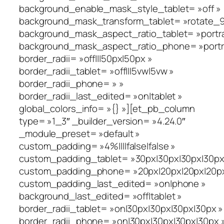
background_enable_mask_style_tablet= »off »
background_mask_transform_tablet= »rotate_90_
background_mask_aspect_ratio_tablet= »portra
background_mask_aspect_ratio_phone= »portra
border_radii= »off|||50px|50px »
border_radii_tablet= »off|||5vw|5vw »
border_radii_phone= » »
border_radii_last_edited= »on|tablet »
global_colors_info= »{} »][et_pb_column
type= »1_3″ _builder_version= »4.24.0″
_module_preset= »default »
custom_padding= »4%||||false|false »
custom_padding_tablet= »30px|30px|30px|30px|
custom_padding_phone= »20px|20px|20px|20px|
custom_padding_last_edited= »on|phone »
background_last_edited= »off|tablet »
border_radii_tablet= »on|30px|30px|30px|30px »
border_radii_phone= »on|30px|30px|30px|30px 