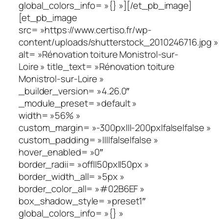
global_colors_info= »{} »][/et_pb_image]
[et_pb_image
src= »https://www.certiso.fr/wp-
content/uploads/shutterstock_2010246716.jpg »
alt= »Rénovation toiture Monistrol-sur-
Loire » title_text= »Rénovation toiture
Monistrol-sur-Loire »
_builder_version= »4.26.0″
_module_preset= »default »
width= »56% »
custom_margin= »-300px|||-200px|false|false »
custom_padding= »||||false|false »
hover_enabled= »0″
border_radii= »off||50px||50px »
border_width_all= »5px »
border_color_all= »#02B6EF »
box_shadow_style= »preset1″
global_colors_info= »{} »