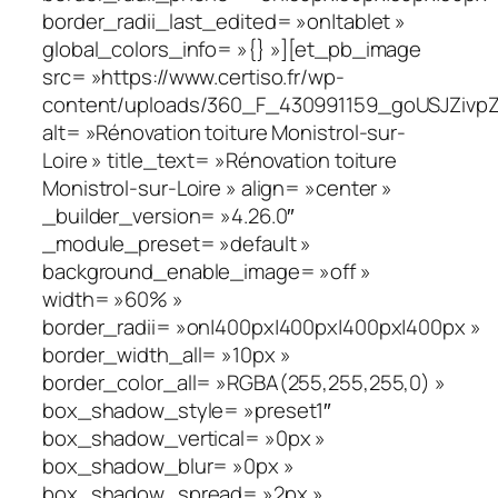
border_radii_last_edited= »on|tablet »
global_colors_info= »{} »][et_pb_image
src= »https://www.certiso.fr/wp-
content/uploads/360_F_430991159_goUSJZivpZ
alt= »Rénovation toiture Monistrol-sur-
Loire » title_text= »Rénovation toiture
Monistrol-sur-Loire » align= »center »
_builder_version= »4.26.0″
_module_preset= »default »
background_enable_image= »off »
width= »60% »
border_radii= »on|400px|400px|400px|400px »
border_width_all= »10px »
border_color_all= »RGBA(255,255,255,0) »
box_shadow_style= »preset1″
box_shadow_vertical= »0px »
box_shadow_blur= »0px »
box_shadow_spread= »2px »