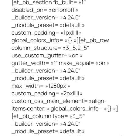
[et_pb_section fb_built= »1″
disabled_on= »on|on|off »
_builder_version= »4.24.0″
_module_preset= »default »
custom_padding= »1px||||| »
global_colors_info= »{} »][et_pb_row
column_structure= »3_5,2_5″
use_custom_gutter= »on »
gutter_width= »1″ make_equal= »on »
_builder_version= »4.24.0″
_module_preset= »default »
max_width= »1280px »
custom_padding= »2px||||| »
custom_css_main_element= »align-
items:center; » global_colors_info= »{} »]
[et_pb_column type= »3_5″
_builder_version= »4.24.0″
_module_preset= »default »