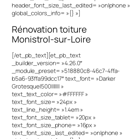
header_font_size_last_edited= »on|phone »
global_colors_info= »{} »]
Rénovation toiture
Monistrol-sur-Loire
[/et_pb_text][et_pb_text
_builder_version= »4.26.0″
_module_preset= »518880c8-46c7-4ffa-
b5a6-93ffa99dcc17″ text_font= »Darker
Grotesque|500||||||| »
text_text_color= »#FFFFFF »
text_font_size= »24px »
text_line_height= »1.4em »
text_font_size_tablet= »20px »
text_font_size_phone= »16px »
text_font_size_last_edited= »on|phone »