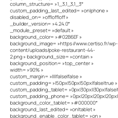
column_structure= »1_3,1_3,1_3″
custom_padding_last_edited= »on|phone »
disabled_on= »off|off|off »
_builder_version= »4.24.0″
_module_preset= »default »
background_color= »#02B6EF »
background_image= »https://www.certiso.fr/wp-
content/uploads/poke-restaurant-44-
2.png » background_size= »contain »
background_position= »top_center »
width= »90% »
custom_margin= »||||false|false »
custom_padding= »|50px|50px|50px|false|true »
custom_padding_tablet= »0px|30px||30px|false|
custom_padding_phone= »0px|20px|20px|20px|fa
background_color_tablet= »#000000″
background_last_edited= »on|tablet »
background_enable_color_tablet= »on »