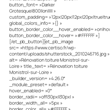
button_font= »Darker
Grotesque|800||on||||| »
custom_padding= »12px|20px|12px|20px|true|tru
global_colors_info= »{} »
button_border_color__hover_enabled= »on|hov
button_border_color__hover= »#FFFFFF »]
[/et_pb_button][et_pb_image
src= »https://www.certiso.fr/wp-
content/uploads/shutterstock_2010246716.jpg »
alt= »Rénovation toiture Monistrol-sur-
Loire » title_text= »Rénovation toiture
Monistrol-sur-Loire »
_builder_version= »4.26.0″
_module_preset= »default »
hover_enabled= »0″
border_radii= »off|30px||30px| »
border_width_all= »5px »
border_color_all= »#FFFFFF »