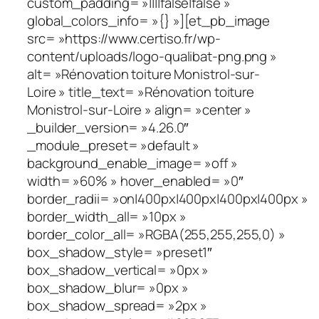
custom_padding= »||||false|false »
global_colors_info= »{} »][et_pb_image
src= »https://www.certiso.fr/wp-
content/uploads/logo-qualibat-png.png »
alt= »Rénovation toiture Monistrol-sur-
Loire » title_text= »Rénovation toiture
Monistrol-sur-Loire » align= »center »
_builder_version= »4.26.0″
_module_preset= »default »
background_enable_image= »off »
width= »60% » hover_enabled= »0″
border_radii= »on|400px|400px|400px|400px »
border_width_all= »10px »
border_color_all= »RGBA(255,255,255,0) »
box_shadow_style= »preset1″
box_shadow_vertical= »0px »
box_shadow_blur= »0px »
box_shadow_spread= »2px »