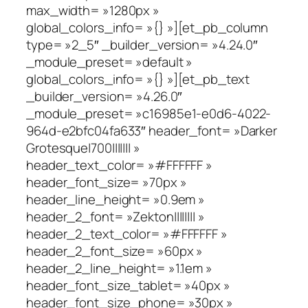
max_width= »1280px »
global_colors_info= »{} »][et_pb_column
type= »2_5″ _builder_version= »4.24.0″
_module_preset= »default »
global_colors_info= »{} »][et_pb_text
_builder_version= »4.26.0″
_module_preset= »c16985e1-e0d6-4022-
964d-e2bfc04fa633″ header_font= »Darker
Grotesque|700||||||| »
header_text_color= »#FFFFFF »
header_font_size= »70px »
header_line_height= »0.9em »
header_2_font= »Zekton|||||||| »
header_2_text_color= »#FFFFFF »
header_2_font_size= »60px »
header_2_line_height= »1.1em »
header_font_size_tablet= »40px »
header_font_size_phone= »30px »