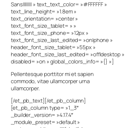
Sans|||||||| » text_text_color= »#FFFFFF »
text_line_height= »1.8em »
text_orientation= »center »
text_font_size_tablet= » »
text_font_size_phone= »12px »
text_font_size_last_edited= »on|phone »
header_font_size_tablet= »55px »
header_font_size_last_edited= »off|desktop »
disabled= »on » global_colors_info= »{} »]
Pellentesque porttitor mi et sapien
commodo, vitae ullamcorper urna
ullamcorper.
[/et_pb_text][/et_pb_column]
[et_pb_column type= »1_3″
_builder_version= »4.17.4″
_module_preset= »default »