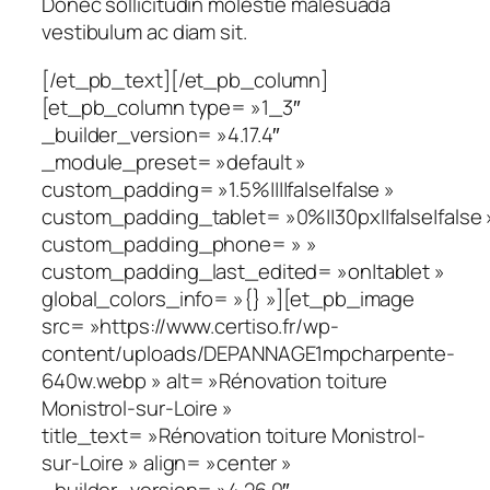
Donec sollicitudin molestie malesuada
vestibulum ac diam sit.
[/et_pb_text][/et_pb_column]
[et_pb_column type= »1_3″
_builder_version= »4.17.4″
_module_preset= »default »
custom_padding= »1.5%||||false|false »
custom_padding_tablet= »0%||30px||false|false 
custom_padding_phone= » »
custom_padding_last_edited= »on|tablet »
global_colors_info= »{} »][et_pb_image
src= »https://www.certiso.fr/wp-
content/uploads/DEPANNAGE1mpcharpente-
640w.webp » alt= »Rénovation toiture
Monistrol-sur-Loire »
title_text= »Rénovation toiture Monistrol-
sur-Loire » align= »center »
_builder_version= »4.26.0″