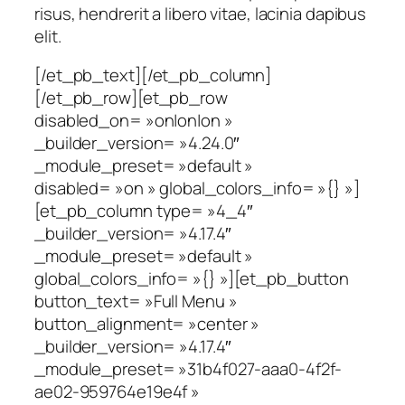
risus, hendrerit a libero vitae, lacinia dapibus
elit.
[/et_pb_text][/et_pb_column]
[/et_pb_row][et_pb_row
disabled_on= »on|on|on »
_builder_version= »4.24.0″
_module_preset= »default »
disabled= »on » global_colors_info= »{} »]
[et_pb_column type= »4_4″
_builder_version= »4.17.4″
_module_preset= »default »
global_colors_info= »{} »][et_pb_button
button_text= »Full Menu »
button_alignment= »center »
_builder_version= »4.17.4″
_module_preset= »31b4f027-aaa0-4f2f-
ae02-959764e19e4f »