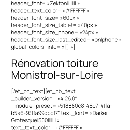
header_font= »Zekton|||||||| »
header_text_color= »#FFFFFF »
header_font_size= »60px »
header_font_size_tablet= »40px »
header_font_size_phone= »24px »
header_font_size_last_edited= »on|phone »
global_colors_info= »{} »]
Rénovation toiture
Monistrol-sur-Loire
[/et_pb_text][et_pb_text
_builder_version= »4.26.0″
_module_preset= »518880c8-46c7-4ffa-
b5a6-93ffa99dcc17″ text_font= »Darker
Grotesque|500||||||| »
text_text_color= »#FFFFFF »