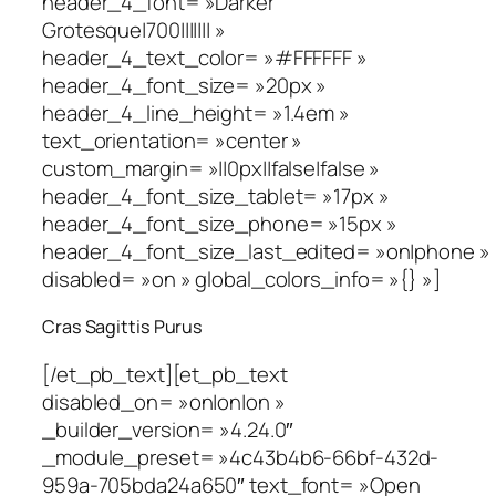
header_4_font= »Darker
Grotesque|700||||||| »
header_4_text_color= »#FFFFFF »
header_4_font_size= »20px »
header_4_line_height= »1.4em »
text_orientation= »center »
custom_margin= »||0px||false|false »
header_4_font_size_tablet= »17px »
header_4_font_size_phone= »15px »
header_4_font_size_last_edited= »on|phone »
disabled= »on » global_colors_info= »{} »]
Cras Sagittis Purus
[/et_pb_text][et_pb_text
disabled_on= »on|on|on »
_builder_version= »4.24.0″
_module_preset= »4c43b4b6-66bf-432d-
959a-705bda24a650″ text_font= »Open