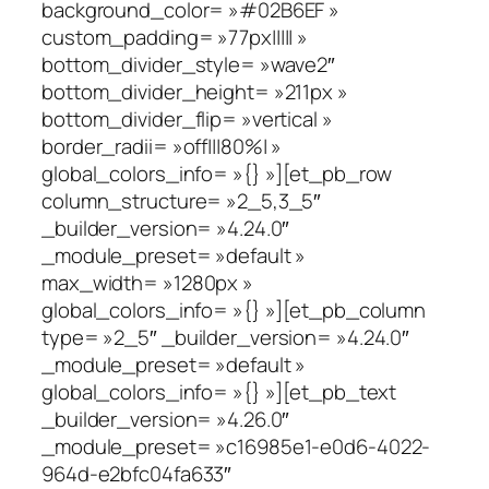
background_color= »#02B6EF »
custom_padding= »77px||||| »
bottom_divider_style= »wave2″
bottom_divider_height= »211px »
bottom_divider_flip= »vertical »
border_radii= »off|||80%| »
global_colors_info= »{} »][et_pb_row
column_structure= »2_5,3_5″
_builder_version= »4.24.0″
_module_preset= »default »
max_width= »1280px »
global_colors_info= »{} »][et_pb_column
type= »2_5″ _builder_version= »4.24.0″
_module_preset= »default »
global_colors_info= »{} »][et_pb_text
_builder_version= »4.26.0″
_module_preset= »c16985e1-e0d6-4022-
964d-e2bfc04fa633″