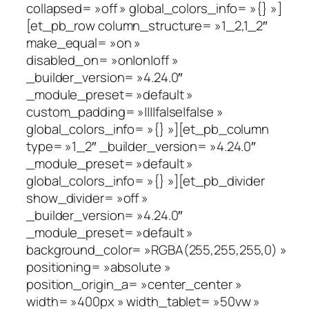
collapsed= »off » global_colors_info= »{} »]
[et_pb_row column_structure= »1_2,1_2″
make_equal= »on »
disabled_on= »on|on|off »
_builder_version= »4.24.0″
_module_preset= »default »
custom_padding= »||||false|false »
global_colors_info= »{} »][et_pb_column
type= »1_2″ _builder_version= »4.24.0″
_module_preset= »default »
global_colors_info= »{} »][et_pb_divider
show_divider= »off »
_builder_version= »4.24.0″
_module_preset= »default »
background_color= »RGBA(255,255,255,0) »
positioning= »absolute »
position_origin_a= »center_center »
width= »400px » width_tablet= »50vw »