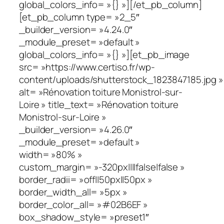
global_colors_info= »{} »][/et_pb_column]
[et_pb_column type= »2_5″
_builder_version= »4.24.0″
_module_preset= »default »
global_colors_info= »{} »][et_pb_image
src= »https://www.certiso.fr/wp-
content/uploads/shutterstock_1823847185.jpg »
alt= »Rénovation toiture Monistrol-sur-
Loire » title_text= »Rénovation toiture
Monistrol-sur-Loire »
_builder_version= »4.26.0″
_module_preset= »default »
width= »80% »
custom_margin= »-320px||||false|false »
border_radii= »off||50px||50px »
border_width_all= »5px »
border_color_all= »#02B6EF »
box_shadow_style= »preset1″