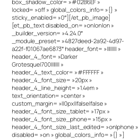
box_shadow_color= »#02B6EF »
locked= »off » global_colors_info= »{} »
sticky_enabled= »0″][/et_pb_image]
[et_pb_text disabled_on= »on|on|on »
_builder_version= »4.24.0″
_module_preset= »4827deed-2a92-4d97-
a22f-f01067ae6873″ header_font= »|||||||| »
header_4_font= »Darker
Grotesque|700||||||| »
header_4_text_color= »#FFFFFF »
header_4_font_size= »20px »
header_4_line_height= »1.4em »
text_orientation= »center »
custom_margin= »||0px||false|false »
header_4_font_size_tablet= »17px »
header_4_font_size_phone= »15px »
header_4_font_size_last_edited= »on|phone »
disabled= »on » global_colors_info= »{} »]