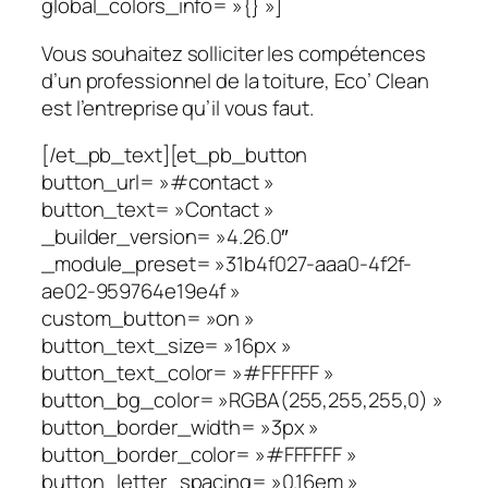
global_colors_info= »{} »]
Vous souhaitez solliciter les compétences
d’un professionnel de la toiture, Eco’ Clean
est l’entreprise qu’il vous faut.
[/et_pb_text][et_pb_button
button_url= »#contact »
button_text= »Contact »
_builder_version= »4.26.0″
_module_preset= »31b4f027-aaa0-4f2f-
ae02-959764e19e4f »
custom_button= »on »
button_text_size= »16px »
button_text_color= »#FFFFFF »
button_bg_color= »RGBA(255,255,255,0) »
button_border_width= »3px »
button_border_color= »#FFFFFF »
button_letter_spacing= »0.16em »