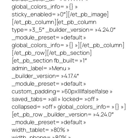
global_colors_info= »{} »
sticky_enabled= »0″][/et_pb_image]
[/et_pb_column][et_pb_column
type= »3_5″ _builder_version= »4.24.0″
_module_preset= »default »
global_colors_info= »{} »][/et_pb_column]
[/et_pb_row][/et_pb_section]
[et_pb_section fb_built= »1″
admin_label= »Menu »
_builder_version= »4.17.4″
_module_preset= »default »
custom_padding= »60px||||false|false »
saved_tabs= »all » locked= »off »
collapsed= »off » global_colors_info= »{} »]
[et_pb_row _builder_version= »4.24.0″
_module_preset= »default »
width_tablet= »80% »
width_phone= »80% »