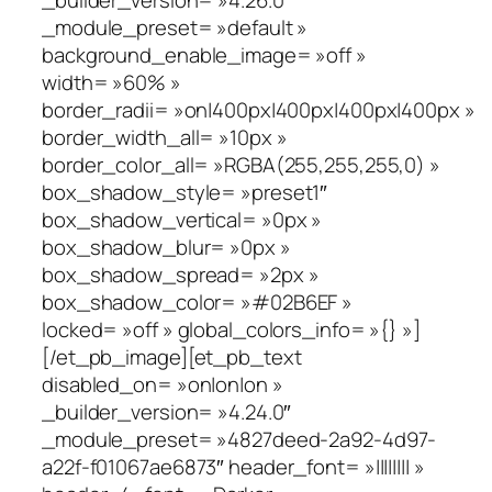
_module_preset= »default »
background_enable_image= »off »
width= »60% »
border_radii= »on|400px|400px|400px|400px »
border_width_all= »10px »
border_color_all= »RGBA(255,255,255,0) »
box_shadow_style= »preset1″
box_shadow_vertical= »0px »
box_shadow_blur= »0px »
box_shadow_spread= »2px »
box_shadow_color= »#02B6EF »
locked= »off » global_colors_info= »{} »]
[/et_pb_image][et_pb_text
disabled_on= »on|on|on »
_builder_version= »4.24.0″
_module_preset= »4827deed-2a92-4d97-
a22f-f01067ae6873″ header_font= »|||||||| »