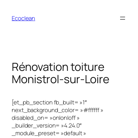
Aller
au
Ecoclean
contenu
Rénovation toiture
Monistrol-sur-Loire
[et_pb_section fb_built= »1″
next_background_color= »#ffffff »
disabled_on= »on|on|off »
_builder_version= »4.24.0″
_module_preset= »default »