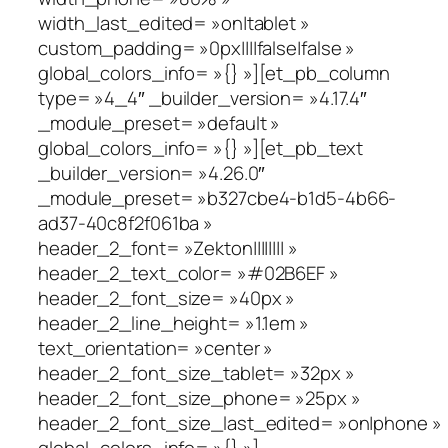
width_last_edited= »on|tablet »
custom_padding= »0px||||false|false »
global_colors_info= »{} »][et_pb_column
type= »4_4″ _builder_version= »4.17.4″
_module_preset= »default »
global_colors_info= »{} »][et_pb_text
_builder_version= »4.26.0″
_module_preset= »b327cbe4-b1d5-4b66-
ad37-40c8f2f061ba »
header_2_font= »Zekton|||||||| »
header_2_text_color= »#02B6EF »
header_2_font_size= »40px »
header_2_line_height= »1.1em »
text_orientation= »center »
header_2_font_size_tablet= »32px »
header_2_font_size_phone= »25px »
header_2_font_size_last_edited= »on|phone »