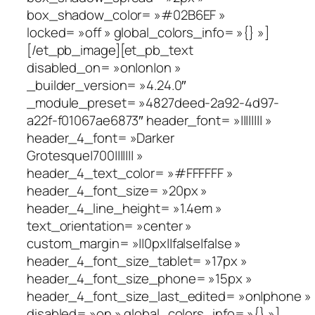
box_shadow_color= »#02B6EF »
locked= »off » global_colors_info= »{} »]
[/et_pb_image][et_pb_text
disabled_on= »on|on|on »
_builder_version= »4.24.0″
_module_preset= »4827deed-2a92-4d97-
a22f-f01067ae6873″ header_font= »|||||||| »
header_4_font= »Darker
Grotesque|700||||||| »
header_4_text_color= »#FFFFFF »
header_4_font_size= »20px »
header_4_line_height= »1.4em »
text_orientation= »center »
custom_margin= »||0px||false|false »
header_4_font_size_tablet= »17px »
header_4_font_size_phone= »15px »
header_4_font_size_last_edited= »on|phone »
disabled= »on » global_colors_info= »{} »]